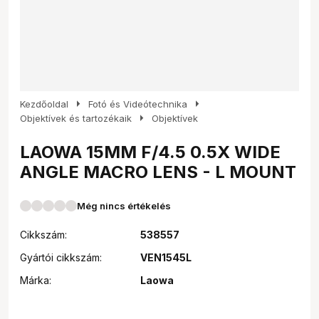
arrow_right
arrow_right
Kezdőoldal
Fotó és Videótechnika
arrow_right
Objektívek és tartozékaik
Objektívek
LAOWA 15MM F/4.5 0.5X WIDE
ANGLE MACRO LENS - L MOUNT
Még nincs értékelés
Cikkszám:
538557
Gyártói cikkszám:
VEN1545L
Márka:
Laowa