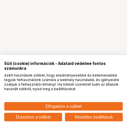
Süti (cookie) információk - Adataid védelme fontos
számunkra
Azért használunk sütiket, hogy eredményesebbé és kellemesebbé
tegyük felhasználóink számára a webhely használatát, és igényeidre
PRO
partnerségek
szabjuk a felhasználói élményt. Ha többet szeretnél tudni az általunk
használt sütikről, nyisd meg a beállításokat.
Elfogadom a sütiket
LAOWA 15MM F/4.5 0.5X WIDE
169 901
HUF
ANGLE MACRO LENS - L MOUNT
Elutasítom a sütiket
Részletes beállítások
nettó: 133 780 HUF