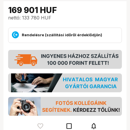
169 901
HUF
nettó: 133 780 HUF
Rendelésre (szállítási időről érdeklődjön)
check_box_outline_blank
notifications