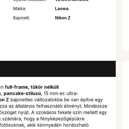
Márka:
Laowa
Bajonett:
Nikon Z
ten
full-frame, tükör nélküli
n,
pancake-stílusú
, 15 mm-es ultra-
on Z
bajonettes változatokba be van építve egy
za az általános felhasználói élményt. Mindössze
tószöget nyújt. A szokásos fekete szín mellett egy
sok számára, hogy a fényképezőgépükre
a fotósoknak, akik könnyedén hordozható