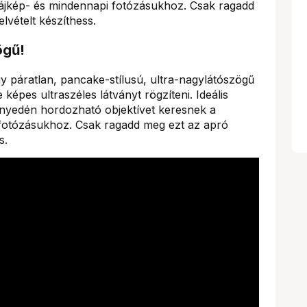
 tájkép- és mindennapi fotózásukhoz. Csak ragadd
lvételt készíthess.
ögű!
 páratlan, pancake-stílusú, ultra-nagylátószögű
képes ultraszéles látványt rögzíteni. Ideális
nnyedén hordozható objektívet keresnek a
 fotózásukhoz. Csak ragadd meg ezt az apró
s.