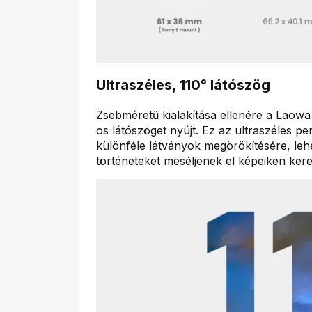
Ultraszéles, 110° látószög
Zsebméretű kialakítása ellenére a Laowa
os látószöget nyújt. Ez az ultraszéles per
különféle látványok megörökítésére, le
történeteket meséljenek el képeiken kere