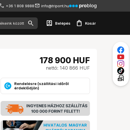
+36 1 808 9888
info@tripont.hu
account_box
shopping_bag
Belépés
Kosár
178 900
HUF
nettó: 140 866 HUF
local_post_office
Rendelésre (szállítási időről
érdeklődjön)