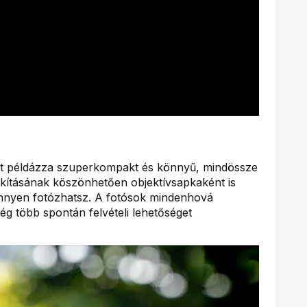
mét példázza szuperkompakt és könnyű, mindössze
lakításának köszönhetően objektívsapkaként is
önnyen fotózhatsz. A fotósok mindenhová
még több spontán felvételi lehetőséget