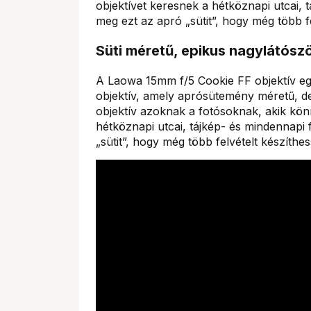
objektívet keresnek a hétköznapi utcai,
meg ezt az apró „sütit”, hogy még több fe
Süti méretű, epikus nagylátósz
A Laowa 15mm f/5 Cookie FF objektív egy
objektív, amely aprósütemény méretű, de 
objektív azoknak a fotósoknak, akik kö
hétköznapi utcai, tájkép- és mindennapi
„sütit”, hogy még több felvételt készíthes