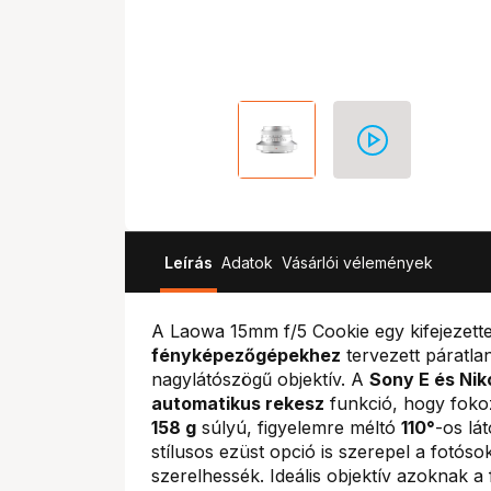
Leírás
Adatok
Vásárlói vélemények
A Laowa 15mm f/5 Cookie egy kifejezet
fényképezőgépekhez
tervezett páratla
nagylátószögű objektív. A
Sony E és Nik
automatikus rekesz
funkció, hogy fokoz
158 g
súlyú, figyelemre méltó
110°
-os lá
stílusos ezüst opció is szerepel a fotó
szerelhessék. Ideális objektív azoknak 