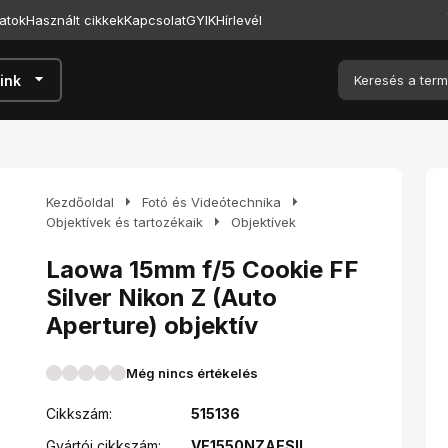
atok
Használt cikkek
Kapcsolat
GYIK
Hírlevél
arrow_drop_down
ink
arrow_right
arrow_right
Kezdőoldal
Fotó és Videótechnika
arrow_right
Objektívek és tartozékaik
Objektívek
Laowa 15mm f/5 Cookie FF
Silver Nikon Z (Auto
Aperture) objektív
Még nincs értékelés
Cikkszám:
515136
Gyártói cikkszám:
VE1550NZAESIL