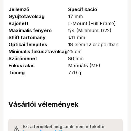
Jellemző
Specifikáció
Gyújtótávolság
17 mm
Bajonett
L-Mount (Full Frame)
Maximális fényerő
f/4 (Minimum: f/22)
Shift tartomány
±11 mm
Optikai felépítés
18 elem 12 csoportban
Minimális fókusztávolság
25 cm
Szűrőmenet
86 mm
Fókuszálás
Manuális (MF)
Tömeg
770 g
Vásárlói vélemények
Ezt a terméket még senki nem értékelte.