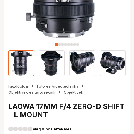
arrow_right
arrow_right
Kezdőoldal
Fotó és Videótechnika
arrow_right
Objektívek és tartozékaik
Objektívek
LAOWA 17MM F/4 ZERO-D SHIFT
- L MOUNT
Még nincs értékelés