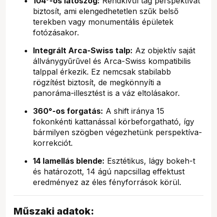
104°-os látószög:
Rendkívül tág perspektívát
biztosít, ami elengedhetetlen szűk belső
terekben vagy monumentális épületek
fotózásakor.
Integrált Arca-Swiss talp:
Az objektív saját
állványgyűrűvel és Arca-Swiss kompatibilis
talppal érkezik. Ez nemcsak stabilabb
rögzítést biztosít, de megkönnyíti a
panoráma-illesztést is a váz eltolásakor.
360°-os forgatás:
A shift iránya 15
fokonkénti kattanással körbeforgatható, így
bármilyen szögben végezhetünk perspektíva-
korrekciót.
14 lamellás blende:
Esztétikus, lágy bokeh-t
és határozott, 14 ágú napcsillag effektust
eredményez az éles fényforrások körül.
Műszaki adatok: