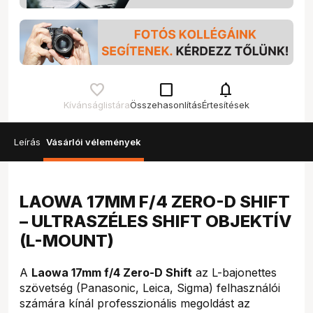
check_box_outline_blank
notifications
Kívánságlistára
Összehasonlítás
Értesítések
Leírás
Vásárlói vélemények
LAOWA 17MM F/4 ZERO-D SHIFT
– ULTRASZÉLES SHIFT OBJEKTÍV
(L-MOUNT)
A
Laowa 17mm f/4 Zero-D Shift
az L-bajonettes
szövetség (Panasonic, Leica, Sigma) felhasználói
számára kínál professzionális megoldást az