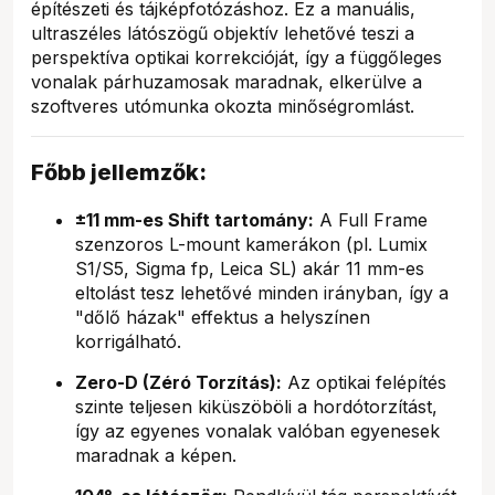
építészeti és tájképfotózáshoz. Ez a manuális,
ultraszéles látószögű objektív lehetővé teszi a
perspektíva optikai korrekcióját, így a függőleges
vonalak párhuzamosak maradnak, elkerülve a
szoftveres utómunka okozta minőségromlást.
Főbb jellemzők:
±11 mm-es Shift tartomány:
A Full Frame
szenzoros L-mount kamerákon (pl. Lumix
S1/S5, Sigma fp, Leica SL) akár 11 mm-es
eltolást tesz lehetővé minden irányban, így a
"dőlő házak" effektus a helyszínen
korrigálható.
Zero-D (Zéró Torzítás):
Az optikai felépítés
szinte teljesen kiküszöböli a hordótorzítást,
így az egyenes vonalak valóban egyenesek
maradnak a képen.