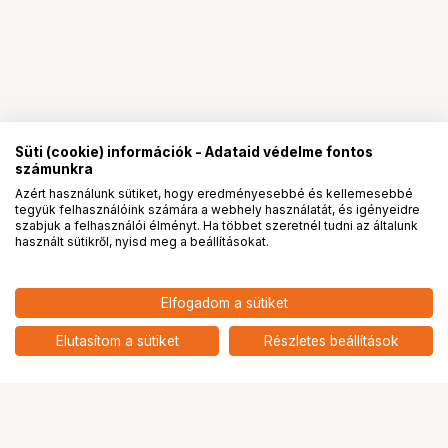
Süti (cookie) információk - Adataid védelme fontos
számunkra
Azért használunk sütiket, hogy eredményesebbé és kellemesebbé
tegyük felhasználóink számára a webhely használatát, és igényeidre
PRO
partnerségek
szabjuk a felhasználói élményt. Ha többet szeretnél tudni az általunk
használt sütikről, nyisd meg a beállításokat.
535 901
HUF
Elfogadom a sütiket
nettó: 421 969 HUF
LAOWA 17MM F/4 ZERO-D TILT-
SHIFT - SONY FE
add
Elutasítom a sütiket
Részletes beállítások
Ugrás az oldal tetejére