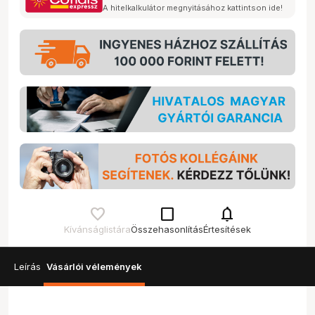
A hitelkalkulátor megnyitásához kattintson ide!
check_box_outline_blank
notifications
Kívánságlistára
Összehasonlítás
Értesítések
Leírás
Vásárlói vélemények