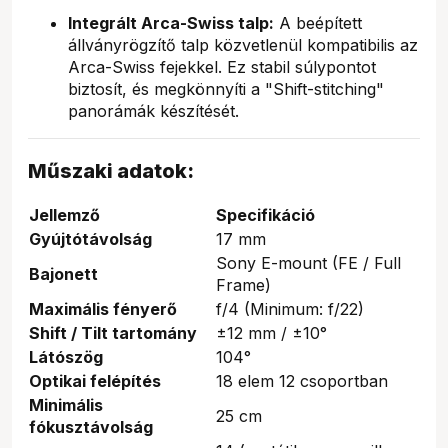
Integrált Arca-Swiss talp:
A beépített
állványrögzítő talp közvetlenül kompatibilis az
Arca-Swiss fejekkel. Ez stabil súlypontot
biztosít, és megkönnyíti a "Shift-stitching"
panorámák készítését.
Műszaki adatok:
Jellemző
Specifikáció
Gyújtótávolság
17 mm
Sony E-mount (FE / Full
Bajonett
Frame)
Maximális fényerő
f/4 (Minimum: f/22)
Shift / Tilt tartomány
±12 mm / ±10°
Látószög
104°
Optikai felépítés
18 elem 12 csoportban
Minimális
25 cm
fókusztávolság