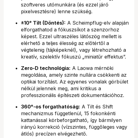
szoftveres utómunkára (és ezzel járó
pixelvesztésre) lenne szükség.
±10° Tilt (Döntés):
A Scheimpflug-elv alapján
elforgathatod a fókuszsíkot a szenzorhoz
képest. Ezzel ultraszéles látószög mellett is
elérhető a teljes élesség az előtértől a
végtelenig (tájképeknél), vagy létrehozható a
kreatív, szelektív fókuszú „miniatűr effektus”.
Zero-D technológia:
A Laowa mérnöki
megoldása, amely szinte nullára csökkenti az
optikai torzítást. Az egyenes vonalak görbület
nélkül jelennek meg, ami kritikus a
professzionális építészeti dokumentációhoz.
360°-os forgathatóság:
A Tilt és Shift
mechanizmus függetlenül, 15 fokonkénti
kattanással körbeforgatható, így bármilyen
irányú korrekció (vízszintes, függőleges vagy
átlós) precízen elvégezhető.