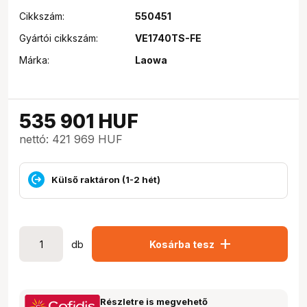
Cikkszám:
550451
Gyártói cikkszám:
VE1740TS-FE
Márka:
Laowa
535 901
HUF
nettó: 421 969 HUF
Külső raktáron (1-2 hét)
add
db
Kosárba tesz
Részletre is megvehető