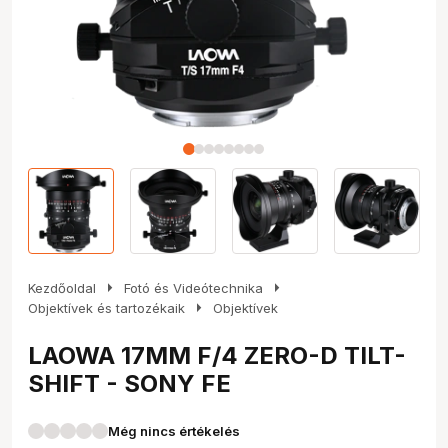
arrow_right
arrow_right
Kezdőoldal
Fotó és Videótechnika
arrow_right
Objektívek és tartozékaik
Objektívek
LAOWA 17MM F/4 ZERO-D TILT-
SHIFT - SONY FE
Még nincs értékelés