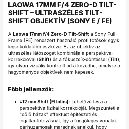
LAOWA 17MM F/4 ZERO-D TILT-
SHIFT – ULTRASZÉLES TILT-
SHIFT OBJEKTÍV (SONY E / FE)
A
Laowa 17mm f/4 Zero-D Tilt-Shift
a Sony Full
Frame (FE) rendszert használó profi fotósok egyik
legsokoldalúbb eszköze. Ez az objektív az
ultraszéles látószöget kombinálja a perspektíva-
korrekcióval (
Shift
) és a fókuszsík-döntéssel (
Tilt
),
így olyan vizuális kontrollt ad a kezedbe, amelyre a
hagyományos objektívek nem képesek.
Főbb jellemzők:
±12 mm Shift (Eltolás):
Lehetővé teszi a
perspektíva fizikai korrekcióját. Megszünteti a
"dőlő házak" effektust építészeti és
ingatlanfotózásnál, így a függőleges vonalak
párhuzamosak maradnak anélkül, hogy