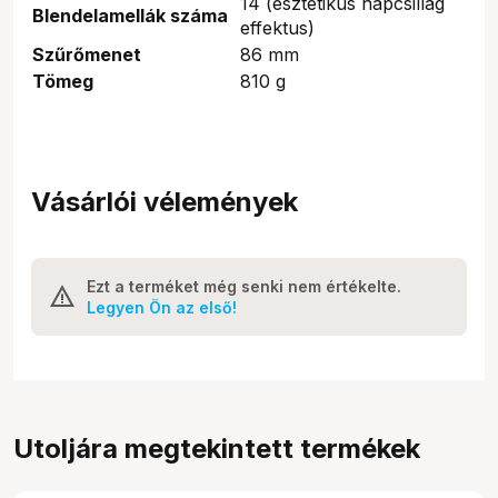
14 (esztétikus napcsillag
Blendelamellák száma
effektus)
Szűrőmenet
86 mm
Tömeg
810 g
Vásárlói vélemények
Ezt a terméket még senki nem értékelte.
Legyen Ön az első!
Utoljára megtekintett termékek