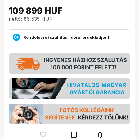
109 899
HUF
nettó: 86 535 HUF
Rendelésre (szállítási időről érdeklődjön)
check_box_outline_blank
notifications