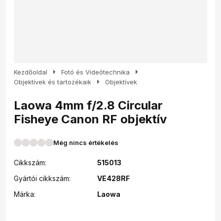
arrow_right
arrow_right
Kezdőoldal
Fotó és Videótechnika
arrow_right
Objektívek és tartozékaik
Objektívek
Laowa 4mm f/2.8 Circular
Fisheye Canon RF objektív
Még nincs értékelés
Cikkszám:
515013
Gyártói cikkszám:
VE428RF
Márka:
Laowa