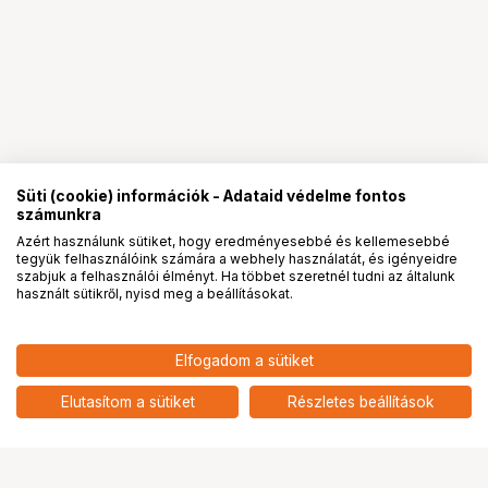
Süti (cookie) információk - Adataid védelme fontos
számunkra
Azért használunk sütiket, hogy eredményesebbé és kellemesebbé
tegyük felhasználóink számára a webhely használatát, és igényeidre
PRO
partnerségek
szabjuk a felhasználói élményt. Ha többet szeretnél tudni az általunk
használt sütikről, nyisd meg a beállításokat.
Elfogadom a sütiket
Laowa 4mm f/2.8 Circular Fisheye
109 899
HUF
Canon RF objektív
Elutasítom a sütiket
Részletes beállítások
nettó: 86 535 HUF
Ugrás az oldal tetejére