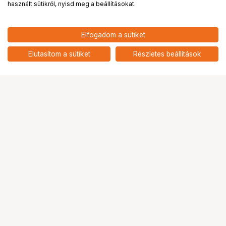
használt sütikről, nyisd meg a beállításokat.
Elfogadom a sütiket
LAOWA 55MM F/2.8 TILT-SHIFT 1X
570 901
HUF
MACRO LENS - L MOUNT
Elutasítom a sütiket
Részletes beállítások
nettó: 449 528 HUF
Ugrás az oldal tetejére
Segítség a vásárláshoz
Fizetési lehetőségek
Szállítással kapcsolatos részletek
Reklamáció és termékvisszaküldés
Fogyasztói elállás
Adattörlő kódok
Cofidis Express áruhitel