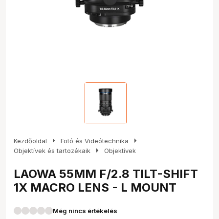
arrow_right
arrow_right
Kezdőoldal
Fotó és Videótechnika
arrow_right
Objektívek és tartozékaik
Objektívek
LAOWA 55MM F/2.8 TILT-SHIFT
1X MACRO LENS - L MOUNT
Még nincs értékelés