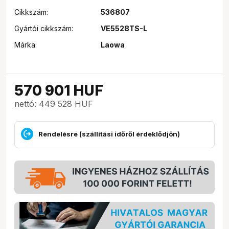
Cikkszám:
536807
Gyártói cikkszám:
VE5528TS-L
Márka:
Laowa
570 901
HUF
nettó: 449 528 HUF
Rendelésre (szállítási időről érdeklődjön)