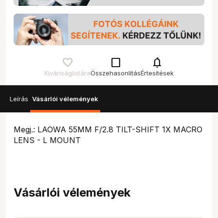
check_box_outline_blank
notifications
Kívánságlistára
Összehasonlítás
Értesítések
Leírás
Vásárlói vélemények
Megj.: LAOWA 55MM F/2.8 TILT-SHIFT 1X MACRO
LENS - L MOUNT
Vásárlói vélemények