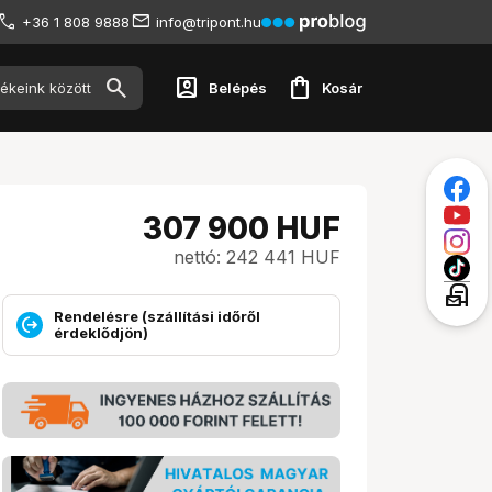
+36 1 808 9888
info@tripont.hu
account_box
shopping_bag
Belépés
Kosár
307 900
HUF
nettó: 242 441 HUF
local_post_office
Rendelésre (szállítási időről
érdeklődjön)