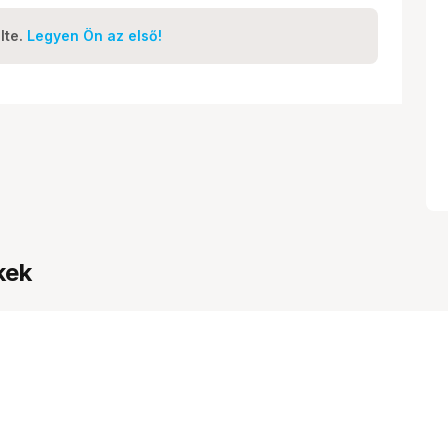
lte.
Legyen Ön az első!
kek