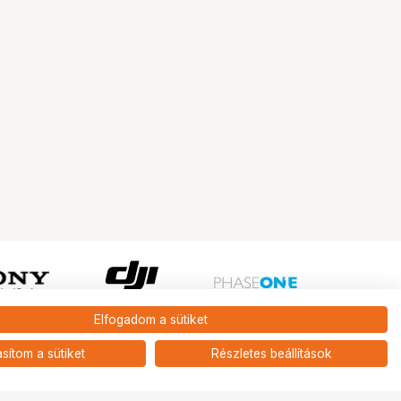
Elfogadom a sütiket
Ugrás az oldal tetejére
asítom a sütiket
Részletes beállítások