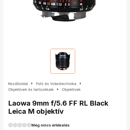
arrow_right
arrow_right
Kezdőoldal
Fotó és Videótechnika
arrow_right
Objektívek és tartozékaik
Objektívek
Laowa 9mm f/5.6 FF RL Black
Leica M objektív
Még nincs értékelés