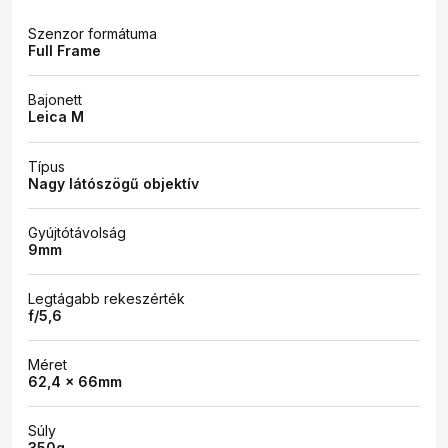
Szenzor formátuma
Full Frame
Bajonett
Leica M
Típus
Nagy látószögű objektív
Gyújtótávolság
9mm
Legtágabb rekeszérték
f/5,6
Méret
62,4 x 66mm
Súly
350g