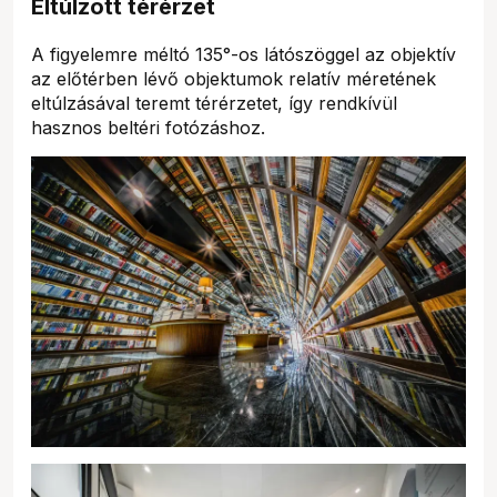
Eltúlzott térérzet
A figyelemre méltó 135°-os látószöggel az objektív
az előtérben lévő objektumok relatív méretének
eltúlzásával teremt térérzetet, így rendkívül
hasznos beltéri fotózáshoz.