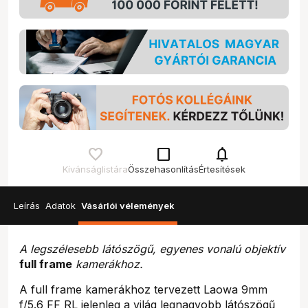
check_box_outline_blank
notifications
Kívánságlistára
Összehasonlítás
Értesítések
Leírás
Adatok
Vásárlói vélemények
A legszélesebb látószögű, egyenes vonalú objektív
full frame
kamerákhoz.
A full frame kamerákhoz tervezett Laowa 9mm
f/5.6 FF RL jelenleg a világ legnagyobb látószögű