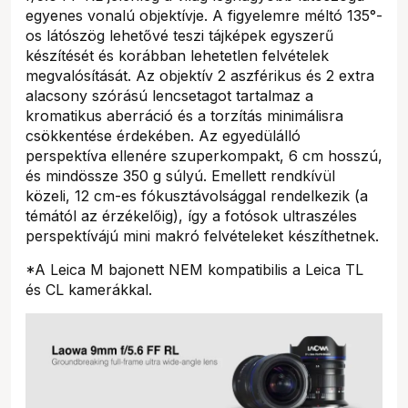
egyenes vonalú objektívje. A figyelemre méltó 135°-
os látószög lehetővé teszi tájképek egyszerű
készítését és korábban lehetetlen felvételek
megvalósítását. Az objektív 2 aszférikus és 2 extra
alacsony szórású lencsetagot tartalmaz a
kromatikus aberráció és a torzítás minimálisra
csökkentése érdekében. Az egyedülálló
perspektíva ellenére szuperkompakt, 6 cm hosszú,
és mindössze 350 g súlyú. Emellett rendkívül
közeli, 12 cm-es fókusztávolsággal rendelkezik (a
témától az érzékelőig), így a fotósok ultraszéles
perspektívájú mini makró felvételeket készíthetnek.
*A Leica M bajonett NEM kompatibilis a Leica TL
és CL kamerákkal.