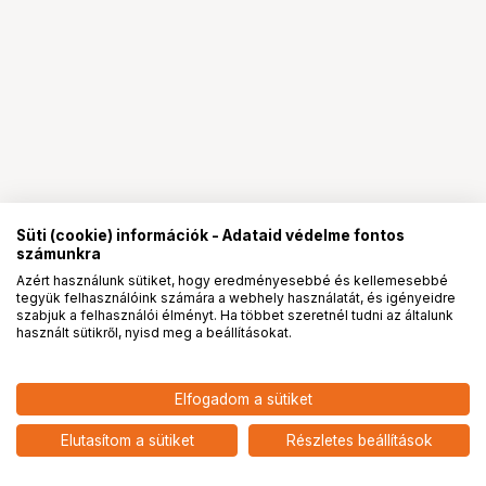
Süti (cookie) információk - Adataid védelme fontos
számunkra
Azért használunk sütiket, hogy eredményesebbé és kellemesebbé
tegyük felhasználóink számára a webhely használatát, és igényeidre
PRO
partnerségek
szabjuk a felhasználói élményt. Ha többet szeretnél tudni az általunk
használt sütikről, nyisd meg a beállításokat.
Elfogadom a sütiket
Laowa 9mm f/5.6 FF RL Black Leica
349 900
HUF
M objektív
Elutasítom a sütiket
Részletes beállítások
nettó: 275 512 HUF