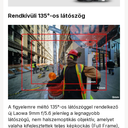
Rendkívüli 135°-os látószög
A figyelemre méltó 135°-os látószöggel rendelkező
új Laowa 9mm f/5.6 jelenleg a legnagyobb
látószögű, nem halszemoptikás objektív, amelyet
valaha kifejlesztettek teljes képkockás (Full Frame),