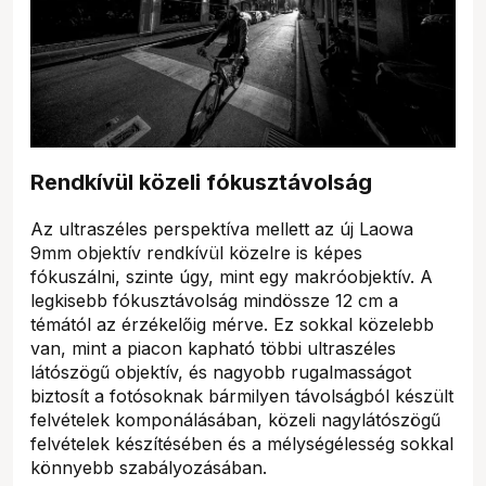
Rendkívül közeli fókusztávolság
Az ultraszéles perspektíva mellett az új Laowa
9mm objektív rendkívül közelre is képes
fókuszálni, szinte úgy, mint egy makróobjektív. A
legkisebb fókusztávolság mindössze 12 cm a
témától az érzékelőig mérve. Ez sokkal közelebb
van, mint a piacon kapható többi ultraszéles
látószögű objektív, és nagyobb rugalmasságot
biztosít a fotósoknak bármilyen távolságból készült
felvételek komponálásában, közeli nagylátószögű
felvételek készítésében és a mélységélesség sokkal
könnyebb szabályozásában.