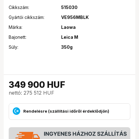
Cikkszám:
515030
Gyártói cikkszám:
VE956MBLK
Márka:
Laowa
Bajonett:
Leica M
Súly:
350g
349 900
HUF
nettó: 275 512 HUF
Rendelésre (szállítási időről érdeklődjön)