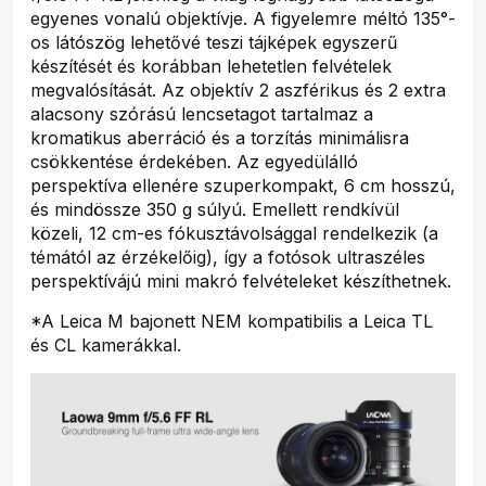
egyenes vonalú objektívje. A figyelemre méltó 135°-
os látószög lehetővé teszi tájképek egyszerű
készítését és korábban lehetetlen felvételek
megvalósítását. Az objektív 2 aszférikus és 2 extra
alacsony szórású lencsetagot tartalmaz a
kromatikus aberráció és a torzítás minimálisra
csökkentése érdekében. Az egyedülálló
perspektíva ellenére szuperkompakt, 6 cm hosszú,
és mindössze 350 g súlyú. Emellett rendkívül
közeli, 12 cm-es fókusztávolsággal rendelkezik (a
témától az érzékelőig), így a fotósok ultraszéles
perspektívájú mini makró felvételeket készíthetnek.
*A Leica M bajonett NEM kompatibilis a Leica TL
és CL kamerákkal.