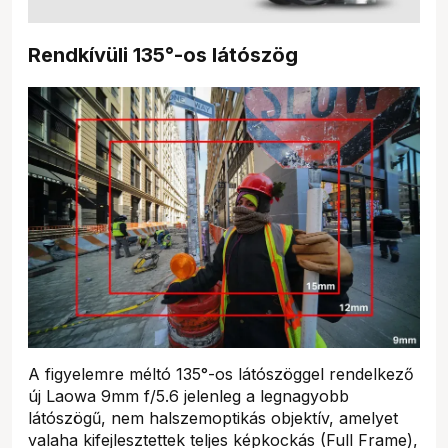
Rendkívüli 135°-os látószög
A figyelemre méltó 135°-os látószöggel rendelkező
új Laowa 9mm f/5.6 jelenleg a legnagyobb
látószögű, nem halszemoptikás objektív, amelyet
valaha kifejlesztettek teljes képkockás (Full Frame),