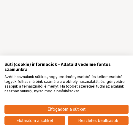
Süti (cookie) információk - Adataid védelme fontos
számunkra
Azért használunk sütiket, hogy eredményesebbé és kellemesebbé
tegyük felhasználóink számára a webhely használatát, és igényeidre
PRO
partnerségek
szabjuk a felhasználói élményt. Ha többet szeretnél tudni az általunk
használt sütikről, nyisd meg a beállításokat.
Elfogadom a sütiket
Laowa 9mm f/5.6 FF RL Silver Leica
349 900
HUF
M objektív
Elutasítom a sütiket
Részletes beállítások
nettó: 275 512 HUF