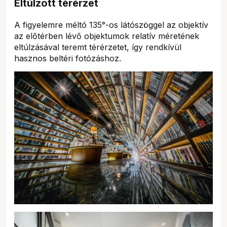
Eltúlzott térérzet
A figyelemre méltó 135°-os látószöggel az objektív
az előtérben lévő objektumok relatív méretének
eltúlzásával teremt térérzetet, így rendkívül
hasznos beltéri fotózáshoz.