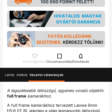
check_box_outline_blank
notifications
Kívánságlistára
Összehasonlítás
Értesítések
Leírás
Adatok
Vásárlói vélemények
A legszélesebb látószögű, egyenes vonalú objektív
full frame
kamerákhoz.
A full frame kamerákhoz tervezett Laowa 9mm
f/5.6 FF RL jelenleg a világ legnagyobb látószögű