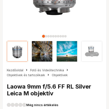
arrow_right
arrow_right
Kezdőoldal
Fotó és Videótechnika
arrow_right
Objektívek és tartozékaik
Objektívek
Laowa 9mm f/5.6 FF RL Silver
Leica M objektív
Még nincs értékelés