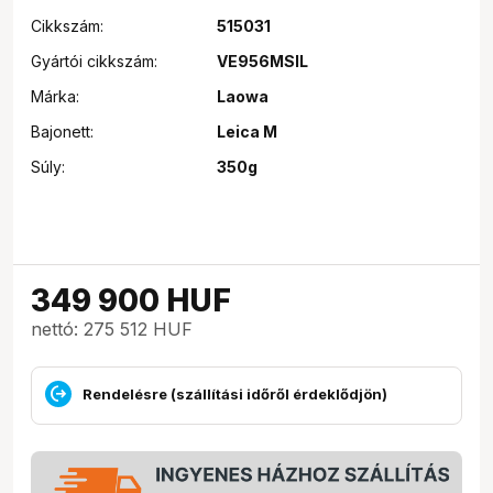
Cikkszám:
515031
Gyártói cikkszám:
VE956MSIL
Márka:
Laowa
Bajonett:
Leica M
Súly:
350g
349 900
HUF
nettó: 275 512 HUF
Rendelésre (szállítási időről érdeklődjön)