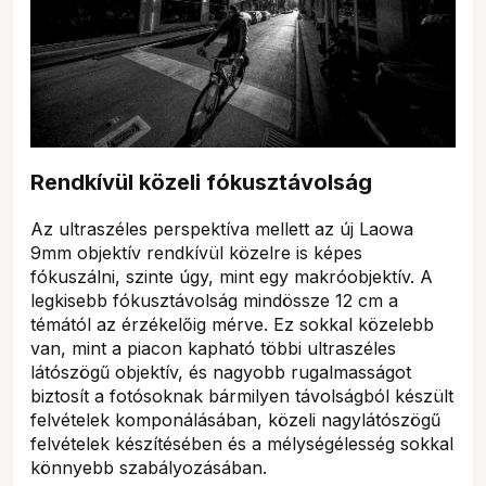
Rendkívül közeli fókusztávolság
Az ultraszéles perspektíva mellett az új Laowa
9mm objektív rendkívül közelre is képes
fókuszálni, szinte úgy, mint egy makróobjektív. A
legkisebb fókusztávolság mindössze 12 cm a
témától az érzékelőig mérve. Ez sokkal közelebb
van, mint a piacon kapható többi ultraszéles
látószögű objektív, és nagyobb rugalmasságot
biztosít a fotósoknak bármilyen távolságból készült
felvételek komponálásában, közeli nagylátószögű
felvételek készítésében és a mélységélesség sokkal
könnyebb szabályozásában.