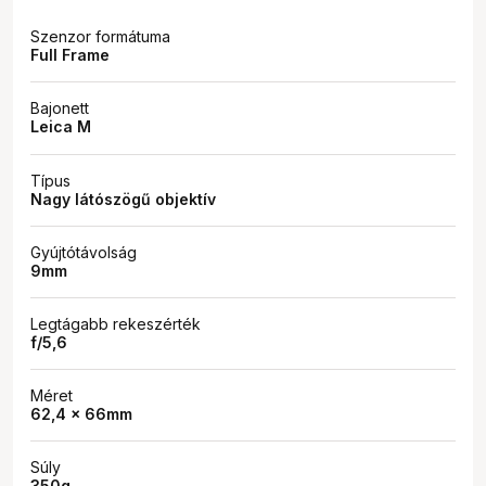
Szenzor formátuma
Full Frame
Bajonett
Leica M
Típus
Nagy látószögű objektív
Gyújtótávolság
9mm
Legtágabb rekeszérték
f/5,6
Méret
62,4 x 66mm
Súly
350g