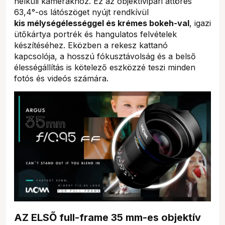
nélküli kamerákhoz. Ez az objektívipari áttörés
63,4°-os látószöget nyújt rendkívül
kis mélységélességgel és krémes bokeh-val
, igazi
ütőkártya portrék és hangulatos felvételek
készítéséhez. Eközben a rekesz kattanó
kapcsolója, a hosszú fókusztávolság és a belső
élességállítás is kötelező eszközzé teszi minden
fotós és videós számára.
AZ ELSŐ full-frame 35 mm-es objektív