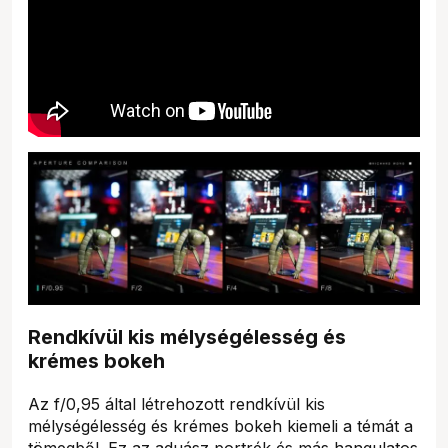
Rendkívül kis mélységélesség és
krémes bokeh
Az f/0,95 által létrehozott rendkívül kis
mélységélesség és krémes bokeh kiemeli a témát a
tömegből. Ez az aduász portrék és más hangulatos