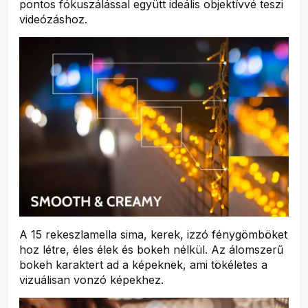
pontos fókuszálással együtt ideális objektívvé teszi
videózáshoz.
A 15 rekeszlamella sima, kerek, izzó fénygömböket
hoz létre, éles élek és bokeh nélkül. Az álomszerű
bokeh karaktert ad a képeknek, ami tökéletes a
vizuálisan vonzó képekhez.