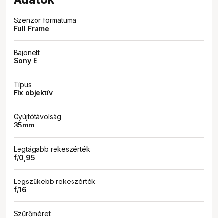
Szenzor formátuma
Full Frame
Bajonett
Sony E
Típus
Fix objektív
Gyújtótávolság
35mm
Legtágabb rekeszérték
f/0,95
Legszűkebb rekeszérték
f/16
Szűrőméret