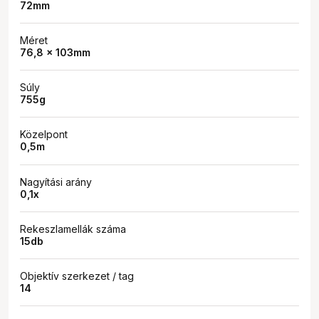
72mm
Méret
76,8 x 103mm
Súly
755g
Közelpont
0,5m
Nagyítási arány
0,1x
Rekeszlamellák száma
15db
Objektív szerkezet / tag
14