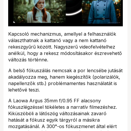
Kapcsoló mechanizmus, amellyel a felhasználók
választhatnak a kattanó vagy a nem kattanó
rekeszgyűrű között. Nagyszerű videofelvételhez
anélkül, hogy a rekesz módosításakor észrevehető
változás történne.
A belső fókuszálás nemcsak a por lencsébe jutását
akadályozza meg, hanem kiegészítők (polarizálók,
napellenzők stb.) problémamentes használatát is
lehetővé teszi.
A Laowa Argus 35mm f/0.95 FF alacsony
fókuszlégzéssel tökéletes a narratív filmezéshez.
Kiküszöböli a látószög változásainak zavaró
hatását a fókusz egyik tárgyról a másikra
mozgatásánál. A 300°-os fókuszmenet által elért