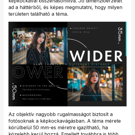
képkockával összehasonlítva. Jó dimenzióérzetet
ad a háttérből, és képes megmutatni, hogy milyen
területen található a téma.
Az objektív nagyobb rugalmasságot biztosít a
fotósoknak a képkockavágásban. A téma mérete
körülbelül 50 mm-es méretre igazítható, ha
közelebb kerül hozzá. Emellett továbbra is több