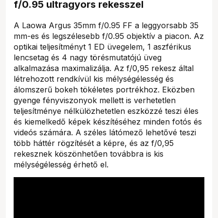
f/0.95 ultragyors rekesszel
A Laowa Argus 35mm f/0.95 FF a leggyorsabb 35
mm-es és legszélesebb f/0.95 objektív a piacon. Az
optikai teljesítményt 1 ED üvegelem, 1 aszférikus
lencsetag és 4 nagy törésmutatójú üveg
alkalmazása maximalizálja. Az f/0,95 rekesz által
létrehozott rendkívül kis mélységélesség és
álomszerű bokeh tökéletes portrékhoz. Eközben
gyenge fényviszonyok mellett is verhetetlen
teljesítménye nélkülözhetetlen eszközzé teszi éles
és kiemelkedő képek készítéséhez minden fotós és
videós számára. A széles látómező lehetővé teszi
több háttér rögzítését a képre, és az f/0,95
rekesznek köszönhetően továbbra is kis
mélységélesség érhető el.