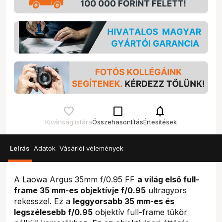
check_box_outline_blank
notifications
Kívánságlistára
Összehasonlítás
Értesítések
Leírás
Adatok
Vásárlói vélemények
A Laowa Argus 35mm f/0.95 FF
a világ első full-
frame 35 mm-es objektívje f/0.95
ultragyors
rekesszel. Ez a
leggyorsabb 35 mm-es és
legszélesebb f/0.95
objektív full-frame tükör