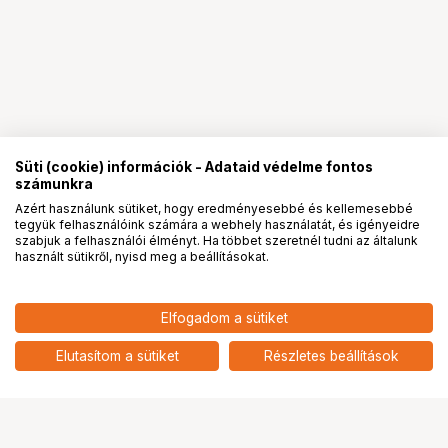
Süti (cookie) információk - Adataid védelme fontos
számunkra
Azért használunk sütiket, hogy eredményesebbé és kellemesebbé
tegyük felhasználóink számára a webhely használatát, és igényeidre
PRO
partnerségek
szabjuk a felhasználói élményt. Ha többet szeretnél tudni az általunk
használt sütikről, nyisd meg a beállításokat.
Elfogadom a sütiket
Laowa Argus 35mm f/0.95 FF Sony
321 901
HUF
FE objektív
Elutasítom a sütiket
Részletes beállítások
nettó: 253 465 HUF
Ugrás az oldal tetejére