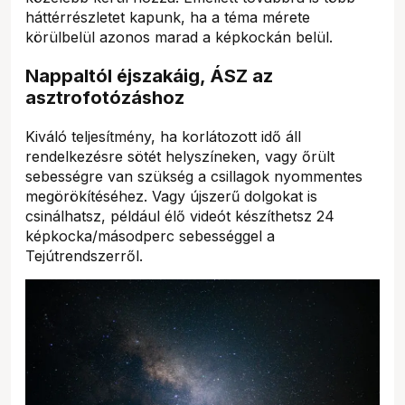
háttérrészletet kapunk, ha a téma mérete
körülbelül azonos marad a képkockán belül.
Nappaltól éjszakáig, ÁSZ az
asztrofotózáshoz
Kiváló teljesítmény, ha korlátozott idő áll
rendelkezésre sötét helyszíneken, vagy őrült
sebességre van szükség a csillagok nyommentes
megörökítéséhez. Vagy újszerű dolgokat is
csinálhatsz, például élő videót készíthetsz 24
képkocka/másodperc sebességgel a
Tejútrendszerről.