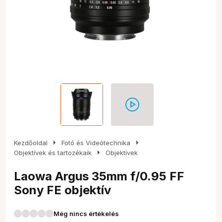
arrow_right
arrow_right
Kezdőoldal
Fotó és Videótechnika
arrow_right
Objektívek és tartozékaik
Objektívek
Laowa Argus 35mm f/0.95 FF
Sony FE objektív
Még nincs értékelés