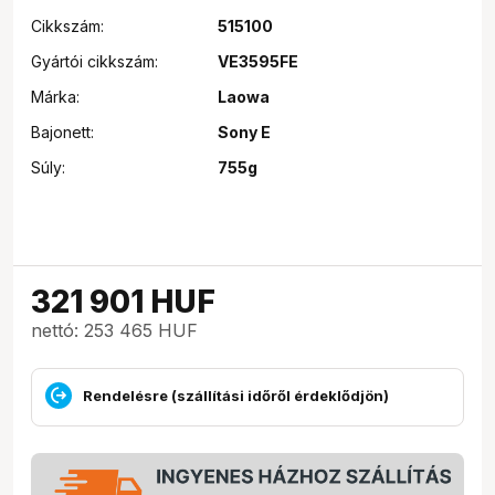
Cikkszám:
515100
Gyártói cikkszám:
VE3595FE
Márka:
Laowa
Bajonett:
Sony E
Súly:
755g
321 901
HUF
nettó: 253 465 HUF
Rendelésre (szállítási időről érdeklődjön)