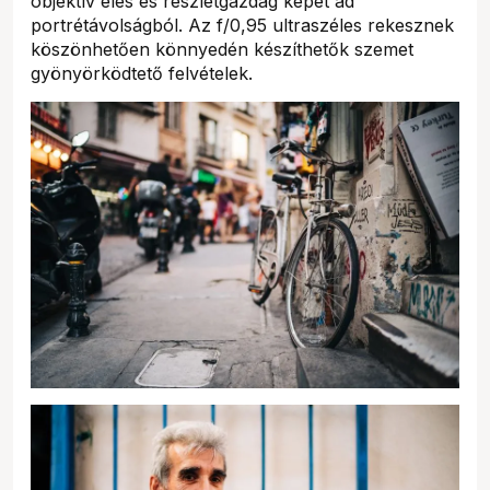
objektív éles és részletgazdag képet ad
portrétávolságból. Az f/0,95 ultraszéles rekesznek
köszönhetően könnyedén készíthetők szemet
gyönyörködtető felvételek.