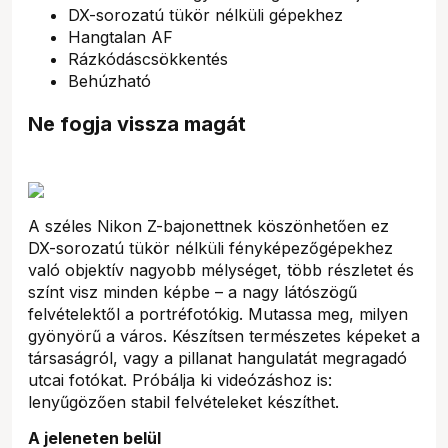
DX-sorozatú tükör nélküli gépekhez
Hangtalan AF
Rázkódáscsökkentés
Behúzható
Ne fogja vissza magát
A széles Nikon Z-bajonettnek köszönhetően ez
DX-sorozatú tükör nélküli fényképezőgépekhez
való objektív nagyobb mélységet, több részletet és
színt visz minden képbe – a nagy látószögű
felvételektől a portréfotókig. Mutassa meg, milyen
gyönyörű a város. Készítsen természetes képeket a
társaságról, vagy a pillanat hangulatát megragadó
utcai fotókat. Próbálja ki videózáshoz is:
lenyűgözően stabil felvételeket készíthet.
A jeleneten belül