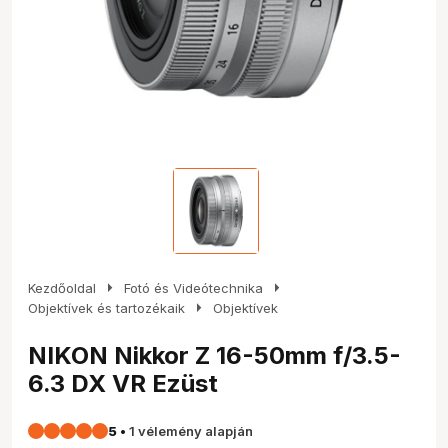
arrow_right
arrow_right
Kezdőoldal
Fotó és Videótechnika
arrow_right
Objektívek és tartozékaik
Objektívek
NIKON Nikkor Z 16-50mm f/3.5-
6.3 DX VR Ezüst
5
•
1 vélemény alapján