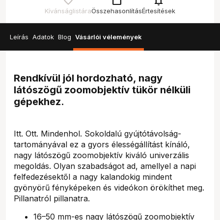
check_box_outline_blank
notifications
Kívánságlistára
Összehasonlítás
Értesítések
Leírás
Adatok
Blog
Vásárlói vélemények
Rendkívül jól hordozható, nagy
látószögű zoomobjektív tükör nélküli
gépekhez.
Itt. Ott. Mindenhol. Sokoldalú gyújtótávolság-
tartományával ez a gyors élességállítást kínáló,
nagy látószögű zoomobjektív kiváló univerzális
megoldás. Olyan szabadságot ad, amellyel a napi
felfedezésektől a nagy kalandokig mindent
gyönyörű fényképeken és videókon örökíthet meg.
Pillanatról pillanatra.
16–50 mm-es nagy látószögű zoomobjektív