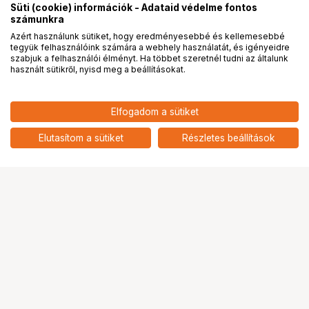
Süti (cookie) információk - Adataid védelme fontos
számunkra
Azért használunk sütiket, hogy eredményesebbé és kellemesebbé
tegyük felhasználóink számára a webhely használatát, és igényeidre
PRO
partnerségek
szabjuk a felhasználói élményt. Ha többet szeretnél tudni az általunk
használt sütikről, nyisd meg a beállításokat.
155 900
HUF
Elfogadom a sütiket
NIKON Nikkor Z 16-50mm f/3.5-
nettó: 122 756 HUF
6.3 DX VR Ezüst
add
Elutasítom a sütiket
Részletes beállítások
5
Ugrás az oldal tetejére
Segítség a vásárláshoz
Fizetési lehetőségek
Szállítással kapcsolatos részletek
Reklamáció és termékvisszaküldés