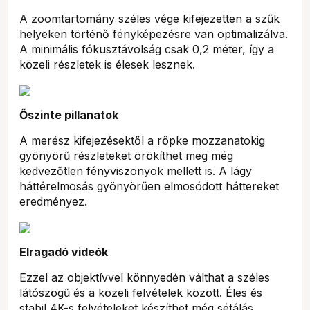
A zoomtartomány széles vége kifejezetten a szűk
helyeken történő fényképezésre van optimalizálva.
A minimális fókusztávolság csak 0,2 méter, így a
közeli részletek is élesek lesznek.
Őszinte pillanatok
A merész kifejezésektől a röpke mozzanatokig
gyönyörű részleteket örökíthet meg még
kedvezőtlen fényviszonyok mellett is. A lágy
háttérelmosás gyönyörűen elmosódott háttereket
eredményez.
Elragadó videók
Ezzel az objektívvel könnyedén válthat a széles
látószögű és a közeli felvételek között. Éles és
stabil 4K-s felvételeket készíthet még sétálás