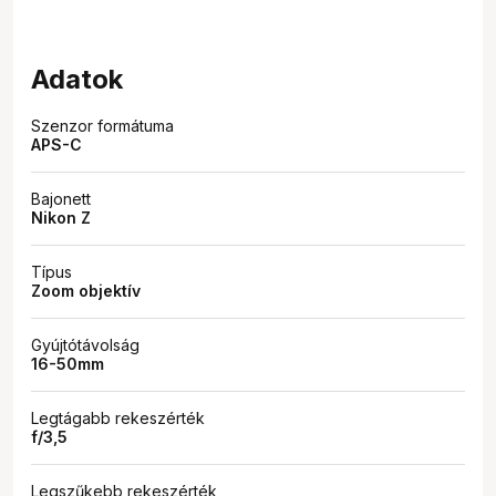
Adatok
Szenzor formátuma
APS-C
Bajonett
Nikon Z
Típus
Zoom objektív
Gyújtótávolság
16-50mm
Legtágabb rekeszérték
f/3,5
Legszűkebb rekeszérték