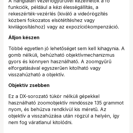
A hangtalan vezérlőgyűrűvel kezelhetők a fő
funkciók, például a kézi élességállítás, a
rekeszérték-vezérlés (kiváló a videórögzítés
közbeni fokozatos elsötétítéshez vagy
kivilágosításhoz) vagy az expozíciókompenzáció.
Álljon készen
Többé egyetlen jó lehetőséget sem kell kihagynia. A
gomb nélküli, behúzható objektívmechanizmus
gyors és könnyen használható. A zoomgyűrű
elforgatásával egyszerűen kitolható vagy
visszahúzható a objektív.
Objektív zsebben
Ez a DX-sorozató tükör nélküli gépekkel
használható zoomobjektív mindössze 135 grammot
nyom, és behúzva rendkívül kis méretű. Az
objektív a visszahúzása után rögzül a helyén, így
nem fog váratlanul kitolódni.