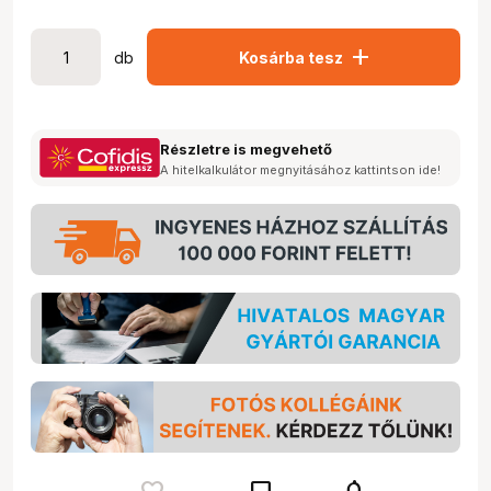
add
db
Kosárba tesz
Részletre is megvehető
A hitelkalkulátor megnyitásához kattintson ide!