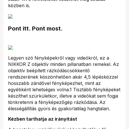
közben is.
Pont itt. Pont most.
Legyen szó fényképekről vagy videókról, ez a
NIKKOR Z objektív minden pillanatban remekel. Az
objektív beépített rázkódáscsökkentő
rendszerének köszönhetően akár 4,5 lépésközzel
hosszabb záridővel fényképezhet, mint az
egyébként lehetséges volna.1 Tisztább fényképeket
készíthet szürkületkor, illetve a videókat sem fogja
tönkretenni a fényképezőgép rázkódása. Az
élességállítás gyors és gyakorlatilag hangtalan.
Kézben tarthatja az irányítást