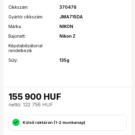
Cikkszám:
370476
Gyártói cikkszám:
JMA715DA
Márka:
NIKON
Bajonett:
Nikon Z
Képstabilizátorral
rendelkezik
Súly:
135g
155 900
HUF
nettó: 122 756 HUF
Külső raktáron (1-2 munkanap)