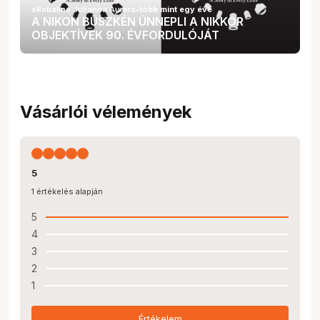
xRobalino Julianna Auróra
•
több mint egy éve
A NIKON BÜSZKÉN ÜNNEPLI A NIKKOR
OBJEKTÍVEK 90. ÉVFORDULÓJÁT
Vásárlói vélemények
5
1 értékelés alapján
5
4
3
2
1
Értékelem