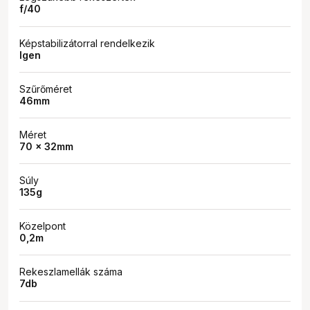
f/40
Képstabilizátorral rendelkezik
Igen
Szűrőméret
46mm
Méret
70 x 32mm
Súly
135g
Közelpont
0,2m
Rekeszlamellák száma
7db