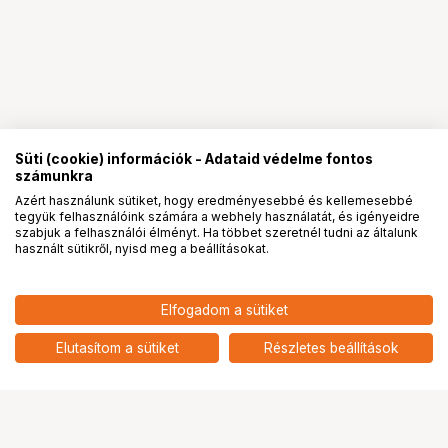
Süti (cookie) információk - Adataid védelme fontos
számunkra
Azért használunk sütiket, hogy eredményesebbé és kellemesebbé
tegyük felhasználóink számára a webhely használatát, és igényeidre
PRO
partnerségek
szabjuk a felhasználói élményt. Ha többet szeretnél tudni az általunk
használt sütikről, nyisd meg a beállításokat.
470 900
HUF
Elfogadom a sütiket
nettó: 370 787 HUF
NIKON Nikkor Z 24-120mm f/4 S
5
add
Elutasítom a sütiket
Részletes beállítások
Ugrás az oldal tetejére