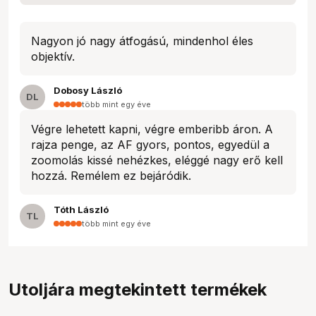
Nagyon jó nagy átfogású, mindenhol éles
objektív.
Dobosy László
DL
több mint egy éve
Végre lehetett kapni, végre emberibb áron. A
rajza penge, az AF gyors, pontos, egyedül a
zoomolás kissé nehézkes, eléggé nagy erő kell
hozzá. Remélem ez bejáródik.
Tóth László
TL
több mint egy éve
Utoljára megtekintett termékek