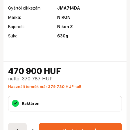
Gyártói cikkszám:
JMA714DA
Márka:
NIKON
Bajonett:
Nikon Z
Súly:
630g
470 900
HUF
nettó: 370 787 HUF
Használt termék már
379 730 HUF
-tól!
Raktáron