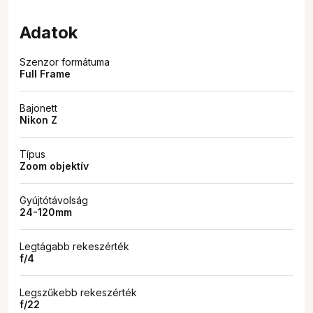
Adatok
Szenzor formátuma
Full Frame
Bajonett
Nikon Z
Típus
Zoom objektív
Gyújtótávolság
24-120mm
Legtágabb rekeszérték
f/4
Legszűkebb rekeszérték
f/22