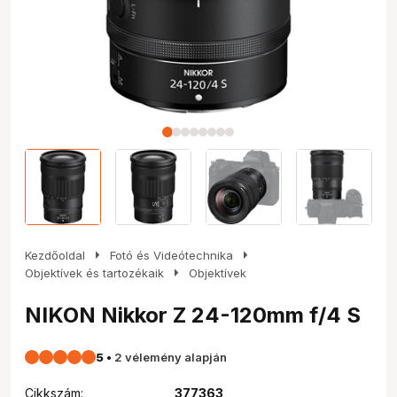
arrow_right
arrow_right
Kezdőoldal
Fotó és Videótechnika
arrow_right
Objektívek és tartozékaik
Objektívek
NIKON Nikkor Z 24-120mm f/4 S
5
•
2 vélemény alapján
Cikkszám:
377363