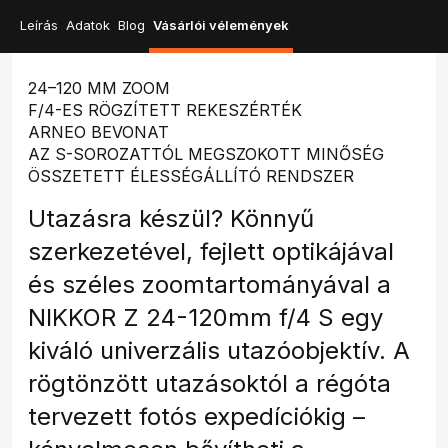
Leírás
Adatok
Blog
Vásárlói vélemények
24–120 MM ZOOM
F/4-ES RÖGZÍTETT REKESZÉRTÉK
ARNEO BEVONAT
AZ S-SOROZATTÓL MEGSZOKOTT MINŐSÉG
ÖSSZETETT ÉLESSÉGÁLLÍTÓ RENDSZER
Utazásra készül? Könnyű
szerkezetével, fejlett optikájával
és széles zoomtartományával a
NIKKOR Z 24-120mm f/4 S egy
kiváló univerzális utazóobjektív. A
rögtönzött utazásoktól a régóta
tervezett fotós expedíciókig –