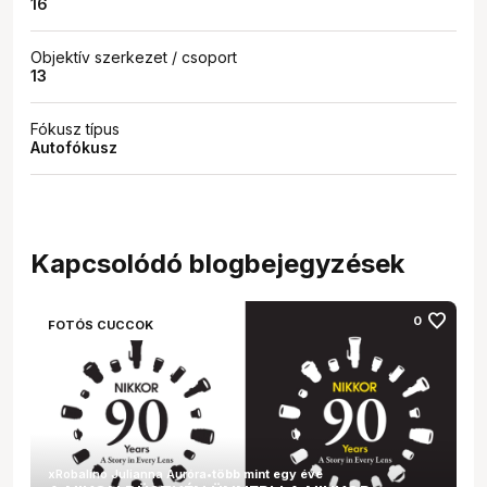
16
Objektív szerkezet / csoport
13
Fókusz típus
Autofókusz
Kapcsolódó blogbejegyzések
favorite
0
FOTÓS CUCCOK
xRobalino Julianna Auróra
•
több mint egy éve