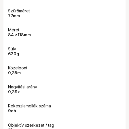
Szűrőméret
77mm
Méret
84 x118mm
Súly
630g
Közelpont
0,35m
Nagyítási arány
0,39x
Rekeszlamellák száma
9db
Objektív szerkezet / tag