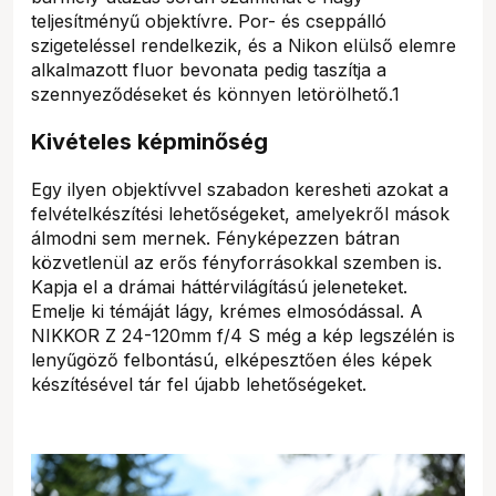
teljesítményű objektívre. Por- és cseppálló
szigeteléssel rendelkezik, és a Nikon elülső elemre
alkalmazott fluor bevonata pedig taszítja a
szennyeződéseket és könnyen letörölhető.1
Kivételes képminőség
Egy ilyen objektívvel szabadon keresheti azokat a
felvételkészítési lehetőségeket, amelyekről mások
álmodni sem mernek. Fényképezzen bátran
közvetlenül az erős fényforrásokkal szemben is.
Kapja el a drámai háttérvilágítású jeleneteket.
Emelje ki témáját lágy, krémes elmosódással. A
NIKKOR Z 24-120mm f/4 S még a kép legszélén is
lenyűgöző felbontású, elképesztően éles képek
készítésével tár fel újabb lehetőségeket.