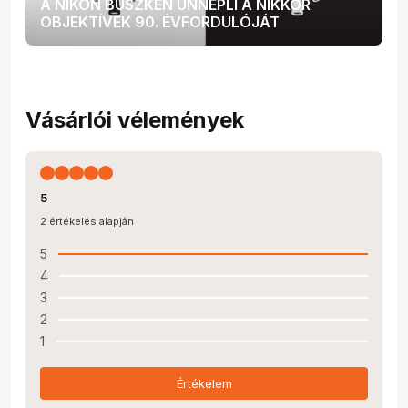
A NIKON BÜSZKÉN ÜNNEPLI A NIKKOR
OBJEKTÍVEK 90. ÉVFORDULÓJÁT
Vásárlói vélemények
5
2 értékelés alapján
5
4
3
2
1
Értékelem