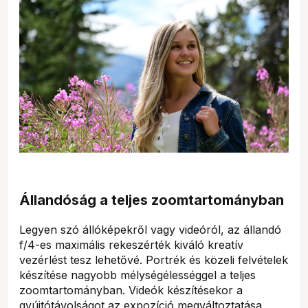
Állandóság a teljes zoomtartományban
Legyen szó állóképekről vagy videóról, az állandó
f/4-es maximális rekeszérték kiváló kreatív
vezérlést tesz lehetővé. Portrék és közeli felvételek
készítése nagyobb mélységélességgel a teljes
zoomtartományban. Videók készítésekor a
gyújtótávolságot az expozíció megváltoztatása