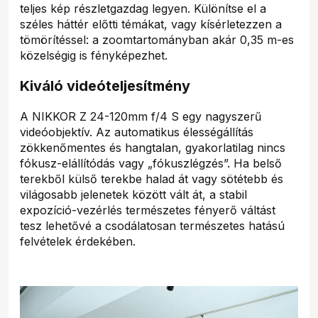
teljes kép részletgazdag legyen. Különítse el a
széles háttér előtti témákat, vagy kísérletezzen a
tömörítéssel: a zoomtartományban akár 0,35 m-es
közelségig is fényképezhet.
Kiváló videóteljesítmény
A NIKKOR Z 24-120mm f/4 S egy nagyszerű
videóobjektív. Az automatikus élességállítás
zökkenőmentes és hangtalan, gyakorlatilag nincs
fókusz-elállítódás vagy „fókuszlégzés”. Ha belső
terekből külső terekbe halad át vagy sötétebb és
világosabb jelenetek között vált át, a stabil
expozíció-vezérlés természetes fényerő váltást
tesz lehetővé a csodálatosan természetes hatású
felvételek érdekében.