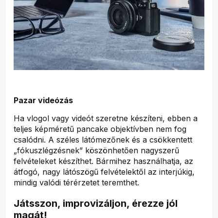
Pazar videózás
Ha vlogol vagy videót szeretne készíteni, ebben a
teljes képméretű pancake objektívben nem fog
csalódni. A széles látómezőnek és a csökkentett
„fókuszlégzésnek” köszönhetően nagyszerű
felvételeket készíthet. Bármihez használhatja, az
átfogó, nagy látószögű felvételektől az interjúkig,
mindig valódi térérzetet teremthet.
Játsszon, improvizáljon, érezze jól
magát!