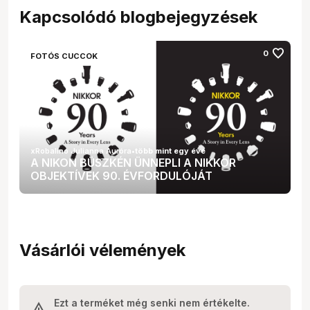
Kapcsolódó blogbejegyzések
favorite
0
FOTÓS CUCCOK
xRobalino Julianna Auróra
•
több mint egy éve
A NIKON BÜSZKÉN ÜNNEPLI A NIKKOR
OBJEKTÍVEK 90. ÉVFORDULÓJÁT
Vásárlói vélemények
Ezt a terméket még senki nem értékelte.