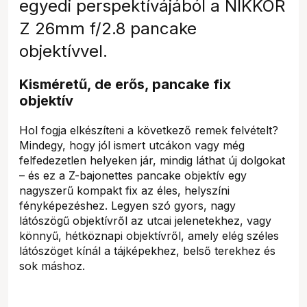
egyedi perspektívájából a NIKKOR
Z 26mm f/2.8 pancake
objektívvel.
Kisméretű, de erős, pancake fix
objektív
Hol fogja elkészíteni a következő remek felvételt?
Mindegy, hogy jól ismert utcákon vagy még
felfedezetlen helyeken jár, mindig láthat új dolgokat
– és ez a Z-bajonettes pancake objektív egy
nagyszerű kompakt fix az éles, helyszíni
fényképezéshez. Legyen szó gyors, nagy
látószögű objektívről az utcai jelenetekhez, vagy
könnyű, hétköznapi objektívről, amely elég széles
látószöget kínál a tájképekhez, belső terekhez és
sok máshoz.