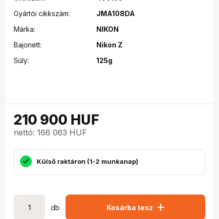
Gyártói cikkszám:
JMA108DA
Márka:
NIKON
Bajonett:
Nikon Z
Súly:
125g
210 900
HUF
nettó: 166 063 HUF
Külső raktáron (1-2 munkanap)
add
db
Kosárba tesz