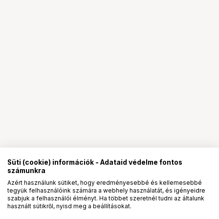
Süti (cookie) információk - Adataid védelme fontos
számunkra
Azért használunk sütiket, hogy eredményesebbé és kellemesebbé
tegyük felhasználóink számára a webhely használatát, és igényeidre
PRO
partnerségek
szabjuk a felhasználói élményt. Ha többet szeretnél tudni az általunk
használt sütikről, nyisd meg a beállításokat.