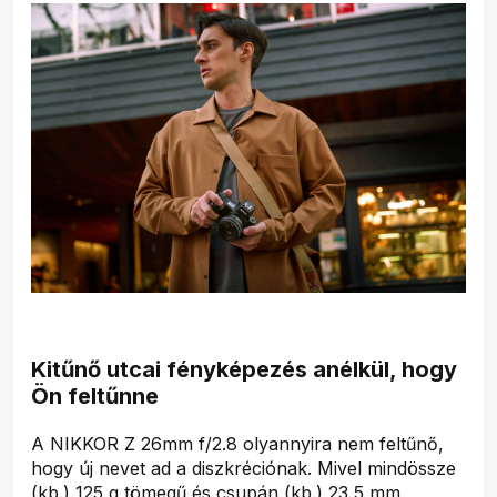
Kitűnő utcai fényképezés anélkül, hogy
Ön feltűnne
A NIKKOR Z 26mm f/2.8 olyannyira nem feltűnő,
hogy új nevet ad a diszkréciónak. Mivel mindössze
(kb.) 125 g tömegű és csupán (kb.) 23,5 mm