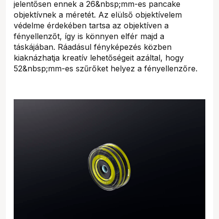
jelentősen ennek a 26&nbsp;mm-es pancake
objektívnek a méretét. Az elülső objektívelem
védelme érdekében tartsa az objektíven a
fényellenzőt, így is könnyen elfér majd a
táskájában. Ráadásul fényképezés közben
kiaknázhatja kreatív lehetőségeit azáltal, hogy
52&nbsp;mm-es szűrőket helyez a fényellenzőre.