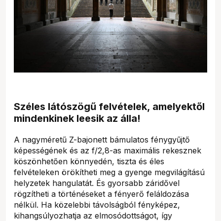
Széles látószögű felvételek, amelyektől
mindenkinek leesik az álla!
A nagyméretű Z-bajonett bámulatos fénygyűjtő
képességének és az f/2,8-as maximális rekesznek
köszönhetően könnyedén, tiszta és éles
felvételeken örökítheti meg a gyenge megvilágítású
helyzetek hangulatát. És gyorsabb záridővel
rögzítheti a történéseket a fényerő feláldozása
nélkül. Ha közelebbi távolságból fényképez,
kihangsúlyozhatja az elmosódottságot, így