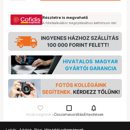
Részletre is megvehető
A hitelkalkulátor megnyitásához kattintson ide!
check_box_outline_blank
notifications
Kívánságlistára
Összehasonlítás
Értesítések
Leírás
Adatok
Blog
Vásárlói vélemények