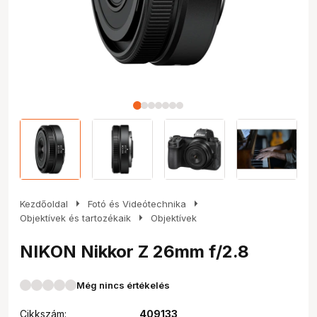
arrow_right
arrow_right
Kezdőoldal
Fotó és Videótechnika
arrow_right
Objektívek és tartozékaik
Objektívek
NIKON Nikkor Z 26mm f/2.8
Még nincs értékelés
Cikkszám:
409133