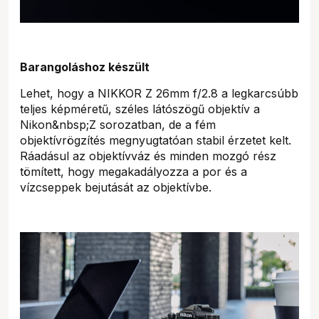
Barangoláshoz készült
Lehet, hogy a NIKKOR Z 26mm f/2.8 a legkarcsúbb
teljes képméretű, széles látószögű objektív a
Nikon&nbsp;Z sorozatban, de a fém
objektívrögzítés megnyugtatóan stabil érzetet kelt.
Ráadásul az objektívváz és minden mozgó rész
tömített, hogy megakadályozza a por és a
vízcseppek bejutását az objektívbe.