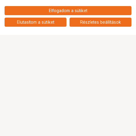
210 900
HUF
Elfogadom a sütiket
nettó: 166 063 HUF
NIKON Nikkor Z 26mm f/2.8
add
Elutasítom a sütiket
Részletes beállítások
Ugrás az oldal tetejére
Segítség a vásárláshoz
Fizetési lehetőségek
Szállítással kapcsolatos részletek
Reklamáció és termékvisszaküldés
Fogyasztói elállás
Adattörlő kódok
Cofidis Express áruhitel
Lízing lehetőségek