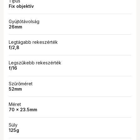
Típus
Fix objektív
Gyújtótávolság
26mm
Legtágabb rekeszérték
f/2,8
Legszűkebb rekeszérték
f/16
Szűrőméret
52mm
Méret
70 x 23.5mm
Súly
125g