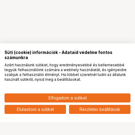
Süti (cookie) információk - Adataid védelme fontos
számunkra
Azért használunk sütiket, hogy eredményesebbé és kellemesebbé
tegyük felhasználóink számára a webhely használatát, és igényeidre
PRO
partnerségek
szabjuk a felhasználói élményt. Ha többet szeretnél tudni az általunk
használt sütikről, nyisd meg a beállításokat.
2 856 900
HUF
Elfogadom a sütiket
nettó: 2 249 528 HUF
NIKON Nikkor Z 800mm f/6.3 VR
S
add
Elutasítom a sütiket
Részletes beállítások
Ugrás az oldal tetejére