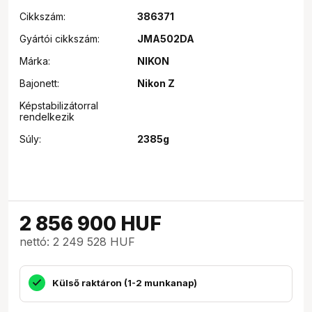
Cikkszám:
386371
Gyártói cikkszám:
JMA502DA
Márka:
NIKON
Bajonett:
Nikon Z
Képstabilizátorral
rendelkezik
Súly:
2385g
2 856 900
HUF
nettó: 2 249 528 HUF
Külső raktáron (1-2 munkanap)