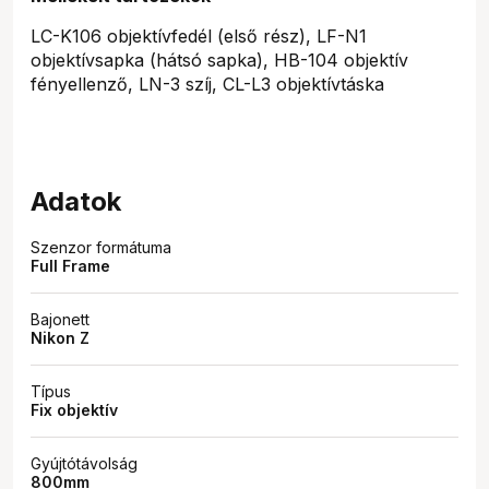
LC-K106 objektívfedél (első rész), LF-N1
objektívsapka (hátsó sapka), HB-104 objektív
fényellenző, LN-3 szíj, CL-L3 objektívtáska
Adatok
Szenzor formátuma
Full Frame
Bajonett
Nikon Z
Típus
Fix objektív
Gyújtótávolság
800mm