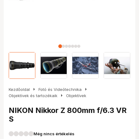
arrow_right
arrow_right
Kezdőoldal
Fotó és Videótechnika
arrow_right
Objektívek és tartozékaik
Objektívek
NIKON Nikkor Z 800mm f/6.3 VR
S
Még nincs értékelés