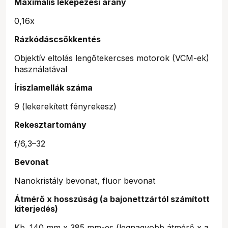
Maximális leképezési arány
0,16x
Rázkódáscsökkentés
Objektív eltolás lengőtekercses motorok (VCM-ek)
használatával
Íriszlamellák száma
9 (lekerekített fényrekesz)
Rekesztartomány
f/6,3–32
Bevonat
Nanokristály bevonat, fluor bevonat
Átmérő x hosszúság (a bajonettzártól számított
kiterjedés)
Kb. 140 mm x 385 mm-es (legnagyobb átmérő x a