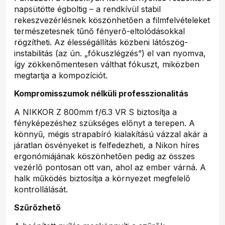
napsütötte égboltig – a rendkívül stabil
rekeszvezérlésnek köszönhetően a filmfelvételeket
természetesnek tűnő fényerő-eltolódásokkal
rögzítheti. Az élességállítás közbeni látószög-
instabilitás (az ún. „fókuszlégzés”) el van nyomva,
így zökkenőmentesen válthat fókuszt, miközben
megtartja a kompozíciót.
Kompromisszumok nélküli professzionalitás
A NIKKOR Z 800mm f/6.3 VR S biztosítja a
fényképezéshez szükséges előnyt a terepen. A
könnyű, mégis strapabíró kialakítású vázzal akár a
járatlan ösvényeket is felfedezheti, a Nikon híres
ergonómiájának köszönhetően pedig az összes
vezérlő pontosan ott van, ahol az ember várná. A
halk működés biztosítja a környezet megfelelő
kontrollálását.
Szűrőzhető