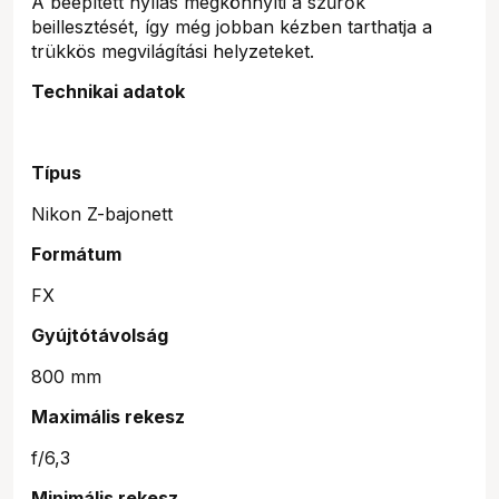
A beépített nyílás megkönnyíti a szűrők
beillesztését, így még jobban kézben tarthatja a
trükkös megvilágítási helyzeteket.
Technikai adatok
Típus
Nikon Z-bajonett
Formátum
FX
Gyújtótávolság
800 mm
Maximális rekesz
f/6,3
Minimális rekesz