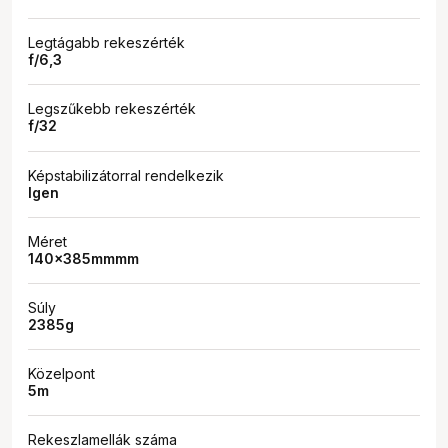
Legtágabb rekeszérték
f/6,3
Legszűkebb rekeszérték
f/32
Képstabilizátorral rendelkezik
Igen
Méret
140x385mmmm
Súly
2385g
Közelpont
5m
Rekeszlamellák száma