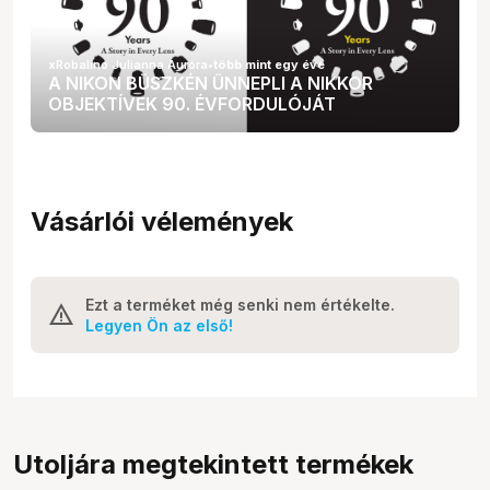
xRobalino Julianna Auróra
•
több mint egy éve
A NIKON BÜSZKÉN ÜNNEPLI A NIKKOR
OBJEKTÍVEK 90. ÉVFORDULÓJÁT
Vásárlói vélemények
Ezt a terméket még senki nem értékelte.
Legyen Ön az első!
Utoljára megtekintett termékek