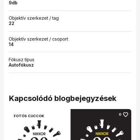
9db
Objektív szerkezet / tag
22
Objektív szerkezet / csoport
14
Fókusz típus
Autofókusz
Kapcsolódó blogbejegyzések
favorite
0
FOTÓS CUCCOK