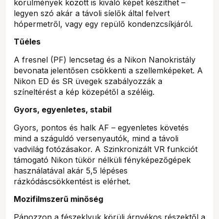
körülmények között is kiváló képet készíthet –
legyen szó akár a távoli síelők által felvert
hópermetről, vagy egy repülő kondenzcsíkjáról.
Tűéles
A fresnel (PF) lencsetag és a Nikon Nanokristály
bevonata jelentősen csökkenti a szellemképeket. A
Nikon ED és SR üvegek szabályozzák a
színeltérést a kép közepétől a széléig.
Gyors, egyenletes, stabil
Gyors, pontos és halk AF – egyenletes követés
mind a száguldó versenyautók, mind a távoli
vadvilág fotózásakor. A Szinkronizált VR funkciót
támogató Nikon tükör nélküli fényképezőgépek
használatával akár 5,5 lépéses
rázkódáscsökkentést is elérhet.
Mozifilmszerű minőség
Pánozzon a fészeklyuk körüli árnyékos részektől a