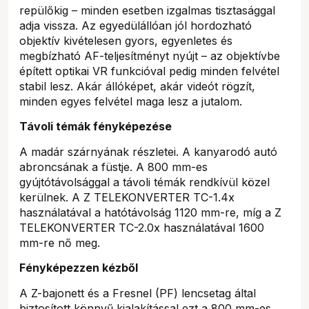
repülőkig – minden esetben izgalmas tisztasággal
adja vissza. Az egyedülállóan jól hordozható
objektív kivételesen gyors, egyenletes és
megbízható AF-teljesítményt nyújt – az objektívbe
épített optikai VR funkcióval pedig minden felvétel
stabil lesz. Akár állóképet, akár videót rögzít,
minden egyes felvétel maga lesz a jutalom.
Távoli témák fényképezése
A madár szárnyának részletei. A kanyarodó autó
abroncsának a füstje. A 800 mm-es
gyújtótávolsággal a távoli témák rendkívül közel
kerülnek. A Z TELEKONVERTER TC-1.4x
használatával a hatótávolság 1120 mm-re, míg a Z
TELEKONVERTER TC-2.0x használatával 1600
mm-re nő meg.
Fényképezzen kézből
A Z-bajonett és a Fresnel (PF) lencsetag által
biztosított könnyű kialakítással ezt a 800 mm-es