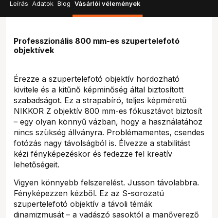
Leírás
Adatok
Blog
Vásárlói vélemények
Professzionális 800 mm-es szupertelefotó
objektívek
Érezze a szupertelefotó objektív hordozható
kivitele és a kitűnő képminőség által biztosított
szabadságot. Ez a strapabíró, teljes képméretű
NIKKOR Z objektív 800 mm-es fókusztávot biztosít
– egy olyan könnyű vázban, hogy a használatához
nincs szükség állványra. Problémamentes, csendes
fotózás nagy távolságból is. Élvezze a stabilitást
kézi fényképezéskor és fedezze fel kreatív
lehetőségeit.
Vigyen könnyebb felszerelést. Jusson távolabbra.
Fényképezzen kézből. Ez az S-sorozatú
szupertelefotó objektív a távoli témák
dinamizmusát – a vadászó sasoktól a manőverező