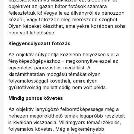
objektívet az igazán bátor fotósok számára
fejlesztettük ki! Vegye le az állványról és pánozzon
kézből, vagy fotózzon még merészebb szögből.
Olyan képeket készíthet, amelyekre korábban soha
nem volt lehetősége.
Kiegyensúlyozott fotózás
Az objektív súlypontja közelebb helyezkedik el a
fényképezőgépvázhoz – megkönnyítve ezzel az
egyenletes pánozást és megállást. A
kiszámíthatatlan mozgású témákat olyan
folyamatossággal követheti, amire ilyen
gyújtótávolság mellett eddig nem volt példa.
Mindig pontos követés
Az objektív lenyűgöző felbontóképessége még a
nehezen megörökíthető témák legapróbb részleteit
is kiválóan visszaadja. Villámgyors témaérzékelés,
folyamatos követés. Még a legkeményebb