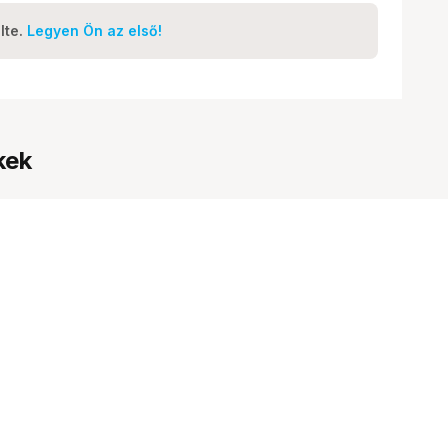
lte.
Legyen Ön az első!
kek