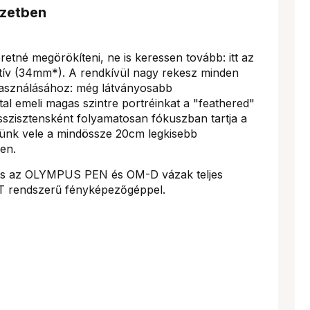
ezetben
retné megörökíteni, ne is keressen tovább: itt az
ktív (34mm*). A rendkívül nagy rekesz minden
kihasználásához: még látványosabb
tal emeli magas szintre portréinkat a "feathered"
sszisztensként folyamatosan fókuszban tartja a
tünk vele a mindössze 20cm legkisebb
en.
lis az OLYMPUS PEN és OM-D vázak teljes
FT rendszerű fényképezőgéppel.