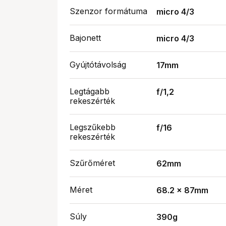
Szenzor formátuma
micro 4/3
Bajonett
micro 4/3
Gyújtótávolság
17mm
Legtágabb
f/1,2
rekeszérték
Legszűkebb
f/16
rekeszérték
Szűrőméret
62mm
Méret
68.2 x 87mm
Súly
390g