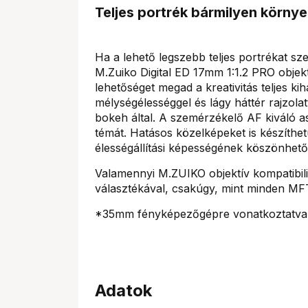
Teljes portrék bármilyen körny
Ha a lehető legszebb teljes portrékat sze
M.Zuiko Digital ED 17mm 1:1.2 PRO obje
lehetőséget megad a kreativitás teljes 
mélységélességgel és lágy háttér rajzolat
bokeh által. A szemérzékelő AF kiváló a
témát. Hatásos közelképeket is készíthe
élességállítási képességének köszönhető
Valamennyi M.ZUIKO objektív kompatibi
választékával, csakúgy, mint minden M
*35mm fényképezőgépre vonatkoztatva
Adatok