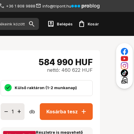
+36 1 808 9888
info@tripont.hu
account_box
shopping_bag
Belépés
Kosár
584 990
HUF
nettó: 460 622 HUF
local_post_office
Külső raktáron (1-2 munkanap)
add
db
Kosárba tesz
Részletre is megvehető