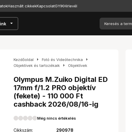
atok
Használt cikkek
Kapcsolat
GYIK
Hírlevél
arrow_drop_down
ink
arrow_right
arrow_right
Kezdőoldal
Fotó és Videótechnika
arrow_right
Objektívek és tartozékaik
Objektívek
Olympus M.Zuiko Digital ED
17mm f/1.2 PRO objektív
(fekete) - 110 000 Ft
cashback 2026/08/16-ig
Még nincs értékelés
Cikkszám:
290978