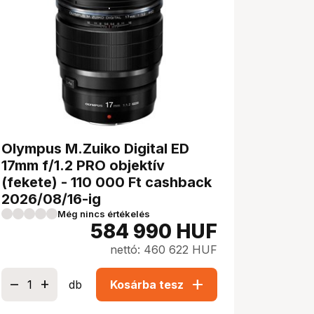
Olympus M.Zuiko Digital ED
17mm f/1.2 PRO objektív
(fekete) - 110 000 Ft cashback
2026/08/16-ig
Még nincs értékelés
584 990
HUF
nettó: 460 622 HUF
add
db
Kosárba tesz