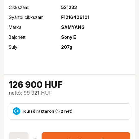
Cikkszám:
521233
Gyártói cikkszám:
F1216406101
Márka:
SAMYANG
Bajonett:
Sony E
Súly:
207g
126 900
HUF
nettó: 99 921 HUF
Külső raktáron (1-2 hét)