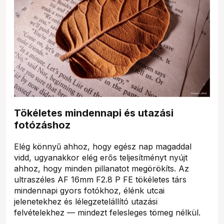
Tökéletes mindennapi és utazási
fotózáshoz
Elég könnyű ahhoz, hogy egész nap magaddal
vidd, ugyanakkor elég erős teljesítményt nyújt
ahhoz, hogy minden pillanatot megörökíts. Az
ultraszéles AF 16mm F2.8 P FE tökéletes társ
mindennapi gyors fotókhoz, élénk utcai
jelenetekhez és lélegzetelállító utazási
felvételekhez — mindezt felesleges tömeg nélkül.