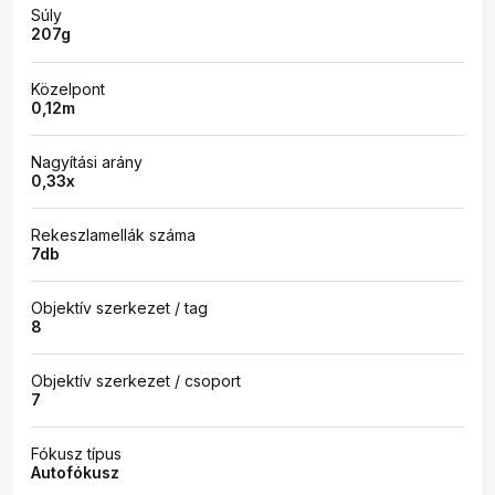
Súly
207g
Közelpont
0,12m
Nagyítási arány
0,33x
Rekeszlamellák száma
7db
Objektív szerkezet / tag
8
Objektív szerkezet / csoport
7
Fókusz típus
Autofókusz