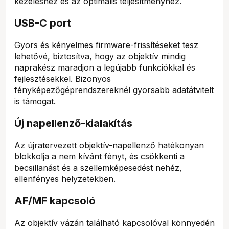
kezeléshez és az optimális teljesítményhez.
USB-C port
Gyors és kényelmes firmware-frissítéseket tesz
lehetővé, biztosítva, hogy az objektív mindig
naprakész maradjon a legújabb funkciókkal és
fejlesztésekkel. Bizonyos
fényképezőgéprendszereknél gyorsabb adatátvitelt
is támogat.
Új napellenző-kialakítás
Az újratervezett objektív-napellenző hatékonyan
blokkolja a nem kívánt fényt, és csökkenti a
becsillanást és a szellemképesedést nehéz,
ellenfényes helyzetekben.
AF/MF kapcsoló
Az objektív vázán található kapcsolóval könnyedén