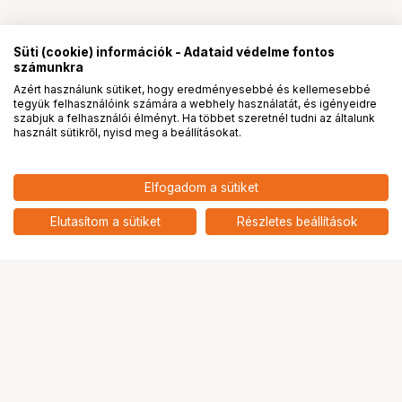
Süti (cookie) információk - Adataid védelme fontos
számunkra
Azért használunk sütiket, hogy eredményesebbé és kellemesebbé
tegyük felhasználóink számára a webhely használatát, és igényeidre
PRO
partnerségek
szabjuk a felhasználói élményt. Ha többet szeretnél tudni az általunk
használt sütikről, nyisd meg a beállításokat.
126 900
HUF
Elfogadom a sütiket
nettó: 99 921 HUF
SAMYANG AF 16MM F/2.8 "P"
SONY FE Objektív
add
Elutasítom a sütiket
Részletes beállítások
Ugrás az oldal tetejére
Segítség a vásárláshoz
Fizetési lehetőségek