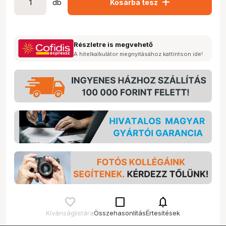
add
db
Kosárba tesz
Részletre is megvehető
A hitelkalkulátor megnyitásához kattintson ide!
check_box_outline_blank
notifications
Kívánságlistára
Összehasonlítás
Értesítések