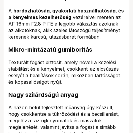
A
hordozhatóság, gyakorlati használhatóság, és
a kényelmes kezelhetőség
vezérelvei mentén az
AF 16mm F2.8 P FE a legjobb választás azoknak
az alkotóknak, akik széles látószögű teljesítményt
keresnek karcsú, utazásbarát formában.
Mikro-mintázatú gumiborítás
Texturált fogást biztosít, amely növeli a kezelési
stabilitást és a kényelmet, csökkenti az elcsúszás
esélyét a beállítások során, miközben tartósságot
és kopásállóságot nyújt.
Nagy szilárdságú anyag
A házon belül fejlesztett műanyag úgy készült,
hogy csökkentse a tükröződést és a becsillanást,
megelőzze az ujjlenyomatok és maszatok
megjelenését, valamint javítsa a fogást a simább