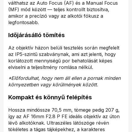
válthatsz az Auto Focus (AF) és a Manual Focus
(MF) mód között — teljes kontrollt biztosítva,
amikor a precízió vagy az alkotói fókusz a
legfontosabb.
Időjárásálló tömítés
Az objektív házon belüli tesztelés során megfelelt
az IP5-szintű szabványnak, ami azt jelenti, hogy
korlátozott mennyiségű por behatolását képes
elviselni a teljesítmény romlása nélkül.
*Előfordulhat, hogy nem áll ellen a pornak minden
környezetben vagy körülmények között.
Kompakt és könnyű felépítés
Hossza mindössze 70,5 mm, tömege pedig 207 g,
így az AF 16mm F2.8 P FE ideális objektív az úton
lévő alkotóknak. Ultraszéles látószöge révén
tökéletes a tágas tájképekhez, a karakteres