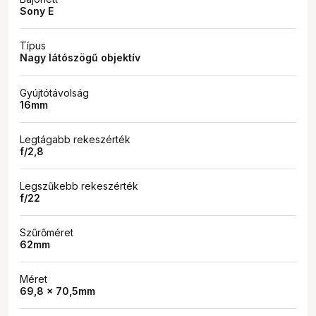
Sony E
Típus
Nagy látószögű objektív
Gyújtótávolság
16mm
Legtágabb rekeszérték
f/2,8
Legszűkebb rekeszérték
f/22
Szűrőméret
62mm
Méret
69,8 x 70,5mm