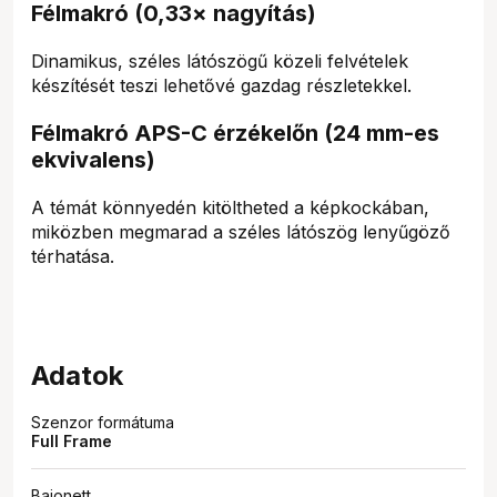
Félmakró (0,33× nagyítás)
Dinamikus, széles látószögű közeli felvételek
készítését teszi lehetővé gazdag részletekkel.
Félmakró APS-C érzékelőn (24 mm-es
ekvivalens)
A témát könnyedén kitöltheted a képkockában,
miközben megmarad a széles látószög lenyűgöző
térhatása.
Adatok
Szenzor formátuma
Full Frame
Bajonett