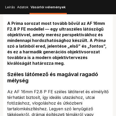
Leírás
Adatok
Vásárlói vélemények
A Prima sorozat most tovább bővül az AF 16mm
F2.8 P FE modellel — egy ultraszéles látószögű
objektívvel, amely merész perspektívákhoz és
mindennapi hordozhatósághoz készült. A
Prima
szó a latinból ered, jelentése „első” és „fontos”,
és ez a harmadik generációs objektívsorozat
továbbra is a modern objektívtervezés
kiválóságát határozza meg.
Széles látómező és magával ragadó
mélység
Az AF 16mm F2.8 P FE széles látóteret és elmélyítő
térhatást biztosít, így ideális utazáshoz, utcai
fotózáshoz, vlogoláshoz és útközbeni
tartalomkészítéshez. Legyen szó lenyűgöző
tájképekről, drámai építészeti témákról vagy