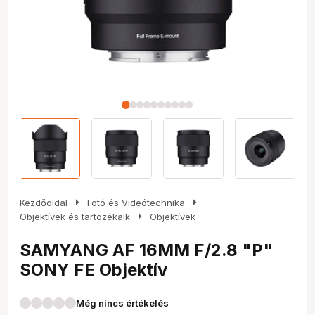
arrow_right
arrow_right
Kezdőoldal
Fotó és Videótechnika
arrow_right
Objektívek és tartozékaik
Objektívek
SAMYANG AF 16MM F/2.8 "P"
SONY FE Objektív
Még nincs értékelés