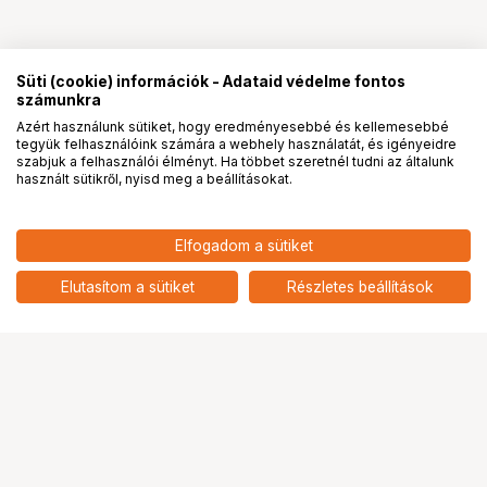
Süti (cookie) információk - Adataid védelme fontos
számunkra
Azért használunk sütiket, hogy eredményesebbé és kellemesebbé
tegyük felhasználóink számára a webhely használatát, és igényeidre
PRO
partnerségek
szabjuk a felhasználói élményt. Ha többet szeretnél tudni az általunk
használt sütikről, nyisd meg a beállításokat.
44 900
HUF
Elfogadom a sütiket
nettó: 35 354 HUF
TTArtisan 40mm F2.8 APS-C
SONY E Macro
add
Elutasítom a sütiket
Részletes beállítások
Ugrás az oldal tetejére
Segítség a vásárláshoz
Fizetési lehetőségek