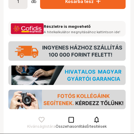
add
db
Kosárba tesz
Részletre is megvehető
A hitelkalkulátor megnyitásához kattintson ide!
check_box_outline_blank
notifications
Kívánságlistára
Összehasonlítás
Értesítések