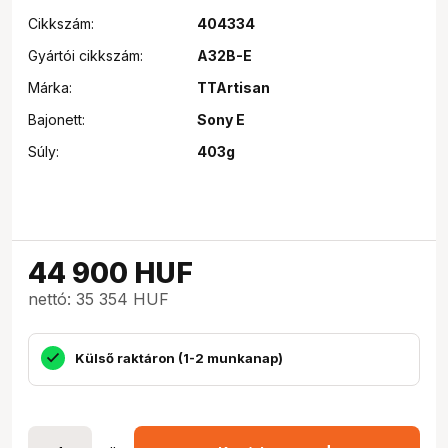
Cikkszám:
404334
Gyártói cikkszám:
A32B-E
Márka:
TTArtisan
Bajonett:
Sony E
Súly:
403g
44 900
HUF
nettó: 35 354 HUF
Külső raktáron (1-2 munkanap)