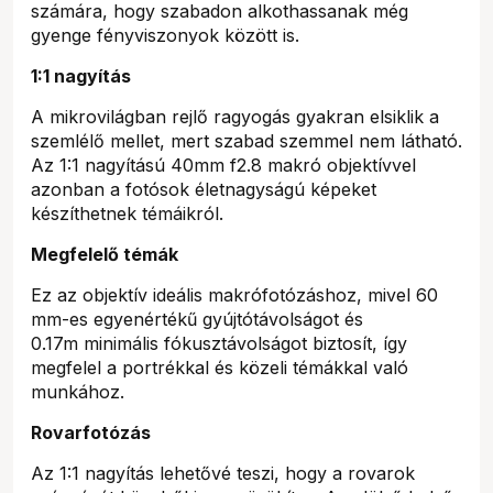
számára, hogy szabadon alkothassanak még
gyenge fényviszonyok között is.
1:1 nagyítás
A mikrovilágban rejlő ragyogás gyakran elsiklik a
szemlélő mellet, mert szabad szemmel nem látható.
Az 1:1 nagyítású 40mm f2.8 makró objektívvel
azonban a fotósok életnagyságú képeket
készíthetnek témáikról.
Megfelelő témák
Ez az objektív ideális makrófotózáshoz, mivel 60
mm-es egyenértékű gyújtótávolságot és
0.17m minimális fókusztávolságot biztosít, így
megfelel a portrékkal és közeli témákkal való
munkához.
Rovarfotózás
Az 1:1 nagyítás lehetővé teszi, hogy a rovarok