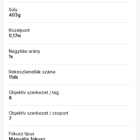
Súly
403g
Közelpont
0,17m
Nagyítási arány
1x
Rekeszlamellák száma
11db
Objektív szerkezet / tag
8
Objektív szerkezet / csoport
7
Fókusz típus
Manuális fókusz