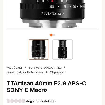
arrow_right
arrow_right
Kezdőoldal
Fotó és Videótechnika
arrow_right
Objektívek és tartozékaik
Objektívek
TTArtisan 40mm F2.8 APS-C
SONY E Macro
Még nincs értékelés