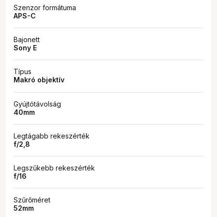
Szenzor formátuma
APS-C
Bajonett
Sony E
Típus
Makró objektív
Gyújtótávolság
40mm
Legtágabb rekeszérték
f/2,8
Legszűkebb rekeszérték
f/16
Szűrőméret
52mm