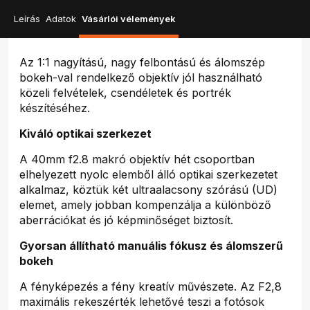
Leírás
Adatok
Vásárlói vélemények
Az 1:1 nagyítású, nagy felbontású és álomszép
bokeh-val rendelkező objektív jól használható
közeli felvételek, csendéletek és portrék
készítéséhez.
Kiváló optikai szerkezet
A 40mm f2.8 makró objektív hét csoportban
elhelyezett nyolc elemből álló optikai szerkezetet
alkalmaz, köztük két ultraalacsony szórású (UD)
elemet, amely jobban kompenzálja a különböző
aberrációkat és jó képminőséget biztosít.
Gyorsan állítható manuális fókusz és álomszerű
bokeh
A fényképezés a fény kreatív művészete. Az F2,8
maximális rekeszérték lehetővé teszi a fotósok