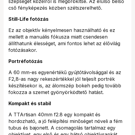
szépségét közelről is megörökítse. Az elülső belső
cső fényképezés közben szétszerelhető.
Still-Life fotózás
Ez az objektív kényelmesen használható és ez
mellett a manuális fókusza miatt csendesen
állíthatunk élességet, ami fontos lehet az élővilág
fotózásakor.
Portréfotózás
A 60 mm-es egyenértékű gyújtótávolsággal és az
F2,8-as nagy rekeszértékkel jól teljesít portrék
készítésekor is, az álomszép bokeh pedig tovább
fokozza a szemet gyönyörködtető hatást.
Kompakt és stabil
A TTArtisan 40mm f2.8 egy kompakt és
hordozható, a jó felépítési minőséget növeli a fém
tubus és bajonett. A csomagolás tartalmaz egy
objektívet, egy első és egy hátsó objektívsapkát,