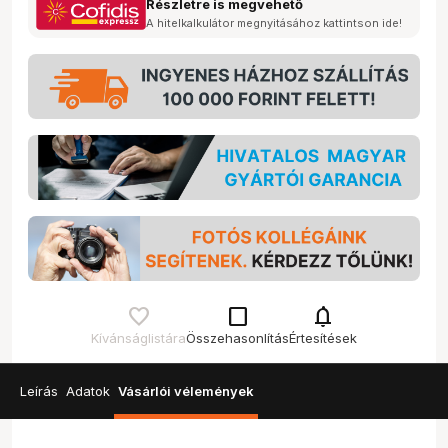
Részletre is megvehető
A hitelkalkulátor megnyitásához kattintson ide!
check_box_outline_blank
notifications
Kívánságlistára
Összehasonlítás
Értesítések
Leírás
Adatok
Vásárlói vélemények