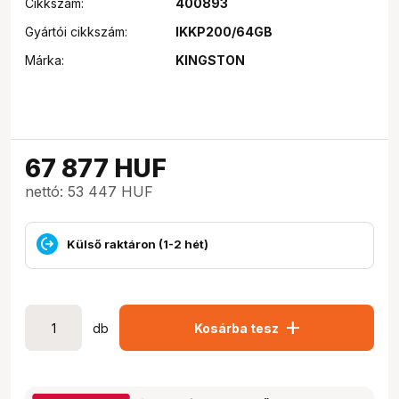
Cikkszám:
400893
Gyártói cikkszám:
IKKP200/64GB
Márka:
KINGSTON
67 877
HUF
nettó: 53 447 HUF
Külső raktáron (1-2 hét)
add
db
Kosárba tesz