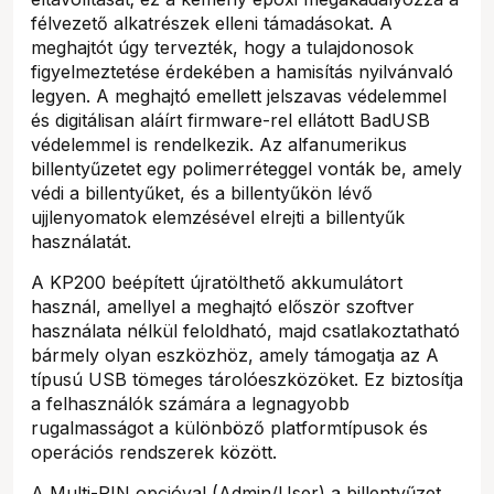
félvezető alkatrészek elleni támadásokat. A
meghajtót úgy tervezték, hogy a tulajdonosok
figyelmeztetése érdekében a hamisítás nyilvánvaló
legyen. A meghajtó emellett jelszavas védelemmel
és digitálisan aláírt firmware-rel ellátott BadUSB
védelemmel is rendelkezik. Az alfanumerikus
billentyűzetet egy polimerréteggel vonták be, amely
védi a billentyűket, és a billentyűkön lévő
ujjlenyomatok elemzésével elrejti a billentyűk
használatát.
A KP200 beépített újratölthető akkumulátort
használ, amellyel a meghajtó először szoftver
használata nélkül feloldható, majd csatlakoztatható
bármely olyan eszközhöz, amely támogatja az A
típusú USB tömeges tárolóeszközöket. Ez biztosítja
a felhasználók számára a legnagyobb
rugalmasságot a különböző platformtípusok és
operációs rendszerek között.
A Multi-PIN opcióval (Admin/User) a billentyűzet