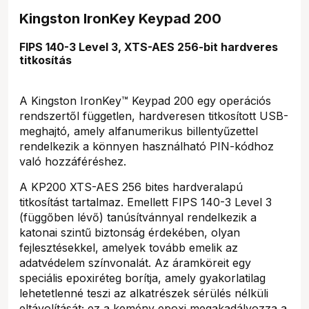
Kingston IronKey Keypad 200
FIPS 140-3 Level 3, XTS-AES 256-bit hardveres
titkosítás
A Kingston IronKey™ Keypad 200 egy operációs
rendszertől független, hardveresen titkosított USB-
meghajtó, amely alfanumerikus billentyűzettel
rendelkezik a könnyen használható PIN-kódhoz
való hozzáféréshez.
A KP200 XTS-AES 256 bites hardveralapú
titkosítást tartalmaz. Emellett FIPS 140-3 Level 3
(függőben lévő) tanúsítvánnyal rendelkezik a
katonai szintű biztonság érdekében, olyan
fejlesztésekkel, amelyek tovább emelik az
adatvédelem színvonalát. Az áramköreit egy
speciális epoxiréteg borítja, amely gyakorlatilag
lehetetlenné teszi az alkatrészek sérülés nélküli
eltávolítását; ez a kemény epoxi megakadályozza a