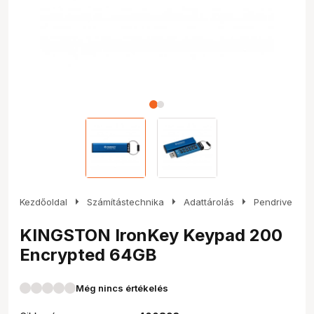
arrow_right
arrow_right
arrow_right
Kezdőoldal
Számítástechnika
Adattárolás
Pendrive
KINGSTON IronKey Keypad 200
Encrypted 64GB
Még nincs értékelés