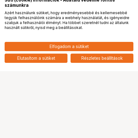
Süti (cookie) információk - Adataid védelme fontos
számunkra
Azért használunk sütiket, hogy eredményesebbé és kellemesebbé
tegyük felhasználóink számára a webhely használatát, és igényeidre
PRO
partnerségek
szabjuk a felhasználói élményt. Ha többet szeretnél tudni az általunk
használt sütikről, nyisd meg a beállításokat.
67 877
HUF
Elfogadom a sütiket
nettó: 53 447 HUF
KINGSTON IronKey Keypad 200
Encrypted 64GB
add
Elutasítom a sütiket
Részletes beállítások
Ugrás az oldal tetejére
Segítség a vásárláshoz
Fizetési lehetőségek
Szállítással kapcsolatos részletek
Reklamáció és termékvisszaküldés