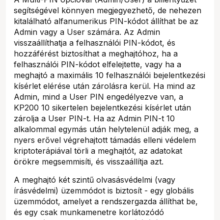
segítségével könnyen megjegyezhető, de nehezen
kitalálható alfanumerikus PIN-kódot állíthat be az
Admin vagy a User számára. Az Admin
visszaállíthatja a felhasználói PIN-kódot, és
hozzáférést biztosíthat a meghajtóhoz, ha a
felhasználói PIN-kódot elfelejtette, vagy ha a
meghajtó a maximális 10 felhasználói bejelentkezési
kísérlet elérése után zárolásra kerül. Ha mind az
Admin, mind a User PIN engedélyezve van, a
KP200 10 sikertelen bejelentkezési kísérlet után
zárolja a User PIN-t. Ha az Admin PIN-t 10
alkalommal egymás után helytelenül adják meg, a
nyers erővel végrehajtott támadás elleni védelem
kriptoterápiával törli a meghajtót, az adatokat
örökre megsemmisíti, és visszaállítja azt.
A meghajtó két szintű olvasásvédelmi (vagy
írásvédelmi) üzemmódot is biztosít - egy globális
üzemmódot, amelyet a rendszergazda állíthat be,
és egy csak munkamenetre korlátozódó