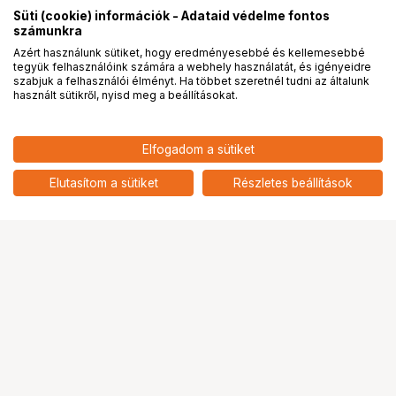
Süti (cookie) információk - Adataid védelme fontos
számunkra
Azért használunk sütiket, hogy eredményesebbé és kellemesebbé
tegyük felhasználóink számára a webhely használatát, és igényeidre
PRO
partnerségek
szabjuk a felhasználói élményt. Ha többet szeretnél tudni az általunk
használt sütikről, nyisd meg a beállításokat.
1 086 732
HUF
Elfogadom a sütiket
nettó: 855 694 HUF
BLACKMAGIC DESIGN Cinema
Camera 6K
add
Elutasítom a sütiket
Részletes beállítások
Ugrás az oldal tetejére
Segítség a vásárláshoz
Fizetési lehetőségek
Szállítással kapcsolatos részletek
Reklamáció és termékvisszaküldés