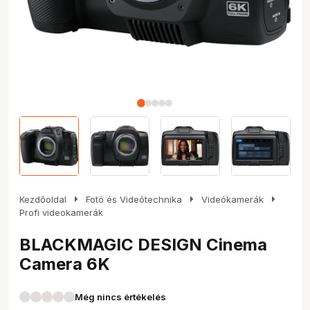
arrow_right
arrow_right
arrow_right
Kezdőoldal
Fotó és Videótechnika
Videókamerák
Profi videokamerák
BLACKMAGIC DESIGN Cinema
Camera 6K
Még nincs értékelés