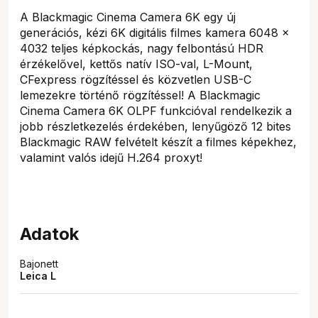
A Blackmagic Cinema Camera 6K egy új
generációs, kézi 6K digitális filmes kamera 6048 x
4032 teljes képkockás, nagy felbontású HDR
érzékelővel, kettős natív ISO-val, L-Mount,
CFexpress rögzítéssel és közvetlen USB-C
lemezekre történő rögzítéssel! A Blackmagic
Cinema Camera 6K OLPF funkcióval rendelkezik a
jobb részletkezelés érdekében, lenyűgöző 12 bites
Blackmagic RAW felvételt készít a filmes képekhez,
valamint valós idejű H.264 proxyt!
Adatok
Bajonett
Leica L