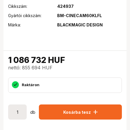
Cikkszám:
424937
Gyártói cikkszám:
BM-CINECAM60KLFL
Márka:
BLACKMAGIC DESIGN
1 086 732
HUF
nettó: 855 694 HUF
Raktáron
add
db
Kosárba tesz