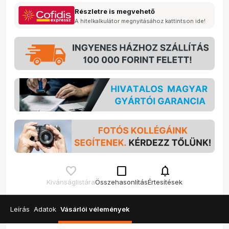
Részletre is megvehető
A hitelkalkulátor megnyitásához kattintson ide!
check_box_outline_blank
notifications
Kívánságlistára
Összehasonlítás
Értesítések
Leírás
Adatok
Vásárlói vélemények