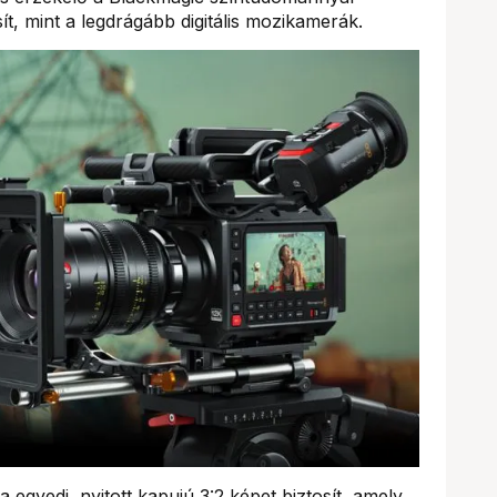
t, mint a legdrágább digitális mozikamerák.
a egyedi, nyitott kapujú 3:2 képet biztosít, amely