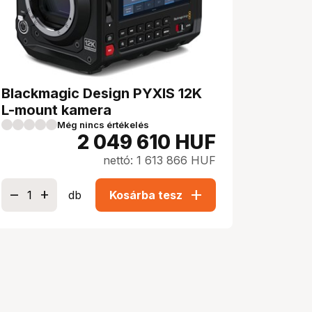
Blackmagic Design PYXIS 12K
L-mount kamera
Még nincs értékelés
2 049 610
HUF
nettó: 1 613 866 HUF
add
db
Kosárba tesz