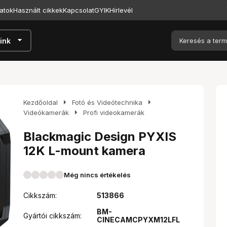
atok
Használt cikkek
Kapcsolat
GYIK
Hírlevél
arrow_drop_down
ink
arrow_right
arrow_right
Kezdőoldal
Fotó és Videótechnika
arrow_right
Videókamerák
Profi videokamerák
Blackmagic Design PYXIS
12K L-mount kamera
Még nincs értékelés
Cikkszám:
513866
BM-
Gyártói cikkszám:
CINECAMCPYXM12LFL