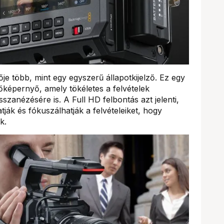
je több, mint egy egyszerű állapotkijelző. Ez egy
képernyő, amely tökéletes a felvételek
szanézésére is. A Full HD felbontás azt jelenti,
ák és fókuszálhatják a felvételeiket, hogy
k.