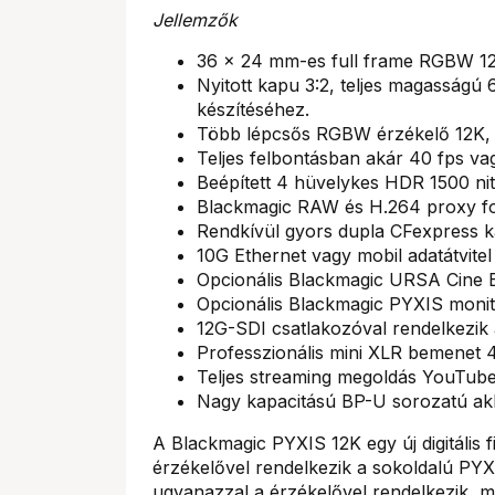
Jellemzők
36 x 24 mm-es full frame RGBW 12
Nyitott kapu 3:2, teljes magasságú
készítéséhez.
Több lépcsős RGBW érzékelő 12K, 8
Teljes felbontásban akár 40 fps va
Beépített 4 hüvelykes HDR 1500 nit
Blackmagic RAW és H.264 proxy f
Rendkívül gyors dupla CFexpress ká
10G Ethernet vagy mobil adatátvitel
Opcionális Blackmagic URSA Cine 
Opcionális Blackmagic PYXIS monit
12G-SDI csatlakozóval rendelkezik 
Professzionális mini XLR bemenet 4
Teljes streaming megoldás YouTub
Nagy kapacitású BP-U sorozatú ak
A Blackmagic PYXIS 12K egy új digitális
érzékelővel rendelkezik a sokoldalú PYX
ugyanazzal a érzékelővel rendelkezik, m