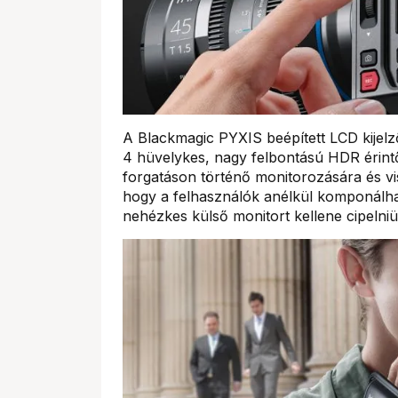
A Blackmagic PYXIS beépített LCD kijelző
4 hüvelykes, nagy felbontású HDR érintő
forgatáson történő monitorozására és vis
hogy a felhasználók anélkül komponálhatj
nehézkes külső monitort kellene cipelniü