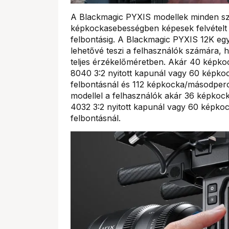
A Blackmagic PYXIS modellek minden s
képkockasebességben képesek felvételt 
felbontásig. A Blackmagic PYXIS 12K egy
lehetővé teszi a felhasználók számára, 
teljes érzékelőméretben. Akár 40 képko
8040 3:2 nyitott kapunál vagy 60 képko
felbontásnál és 112 képkocka/másodper
modellel a felhasználók akár 36 képko
4032 3:2 nyitott kapunál vagy 60 képk
felbontásnál.