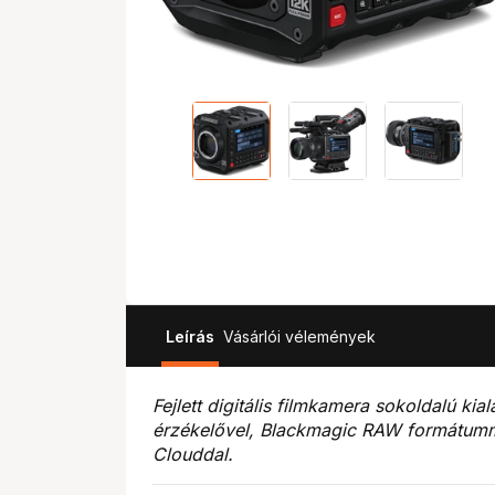
Leírás
Vásárlói vélemények
Fejlett digitális filmkamera sokoldalú ki
érzékelővel, Blackmagic RAW formátumma
Clouddal.