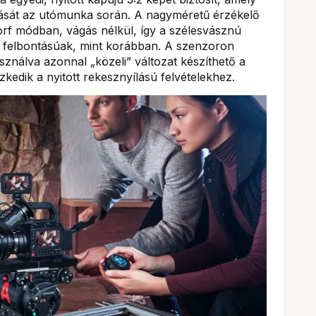
álását az utómunka során. A nagyméretű érzékelő
orf módban, vágás nélkül, így a szélesvásznú
 felbontásúak, mint korábban. A szenzoron
ználva azonnal „közeli” változat készíthető a
zkedik a nyitott rekesznyílású felvételekhez.