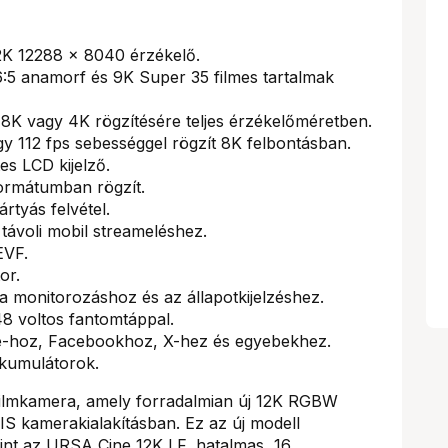
K 12288 x 8040 érzékelő.
 6:5 anamorf és 9K Super 35 filmes tartalmak
K vagy 4K rögzítésére teljes érzékelőméretben.
gy 112 fps sebességgel rögzít 8K felbontásban.
es LCD kijelző.
ormátumban rögzít.
rtyás felvétel.
 távoli mobil streameléshez.
EVF.
or.
a monitorozáshoz és az állapotkijelzéshez.
8 voltos fantomtáppal.
e-hoz, Facebookhoz, X-hez és egyebekhez.
kumulátorok.
 filmkamera, amely forradalmian új 12K RGBW
IS kamerakialakításban. Ez az új modell
int az URSA Cine 12K LF, hatalmas, 16