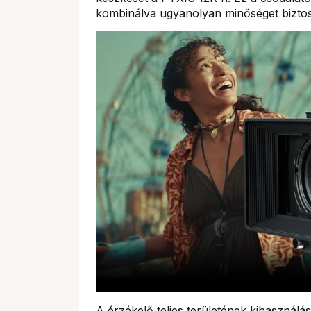
kombinálva ugyanolyan minőséget biztosí
A érzékelő teljes területének kihasználás