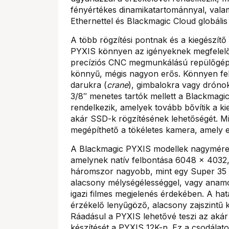
fényértékes dinamikatartománnyal, valam
Ethernettel és Blackmagic Cloud globáli
A több rögzítési pontnak és a kiegészí
PYXIS könnyen az igényeknek megfelelő
precíziós CNC megmunkálású repülőgépipa
könnyű, mégis nagyon erős. Könnyen fe
darukra (
crane
), gimbalokra vagy drónokr
3/8″ menetes tartók mellett a Blackmagi
rendelkezik, amelyek tovább bővítik a k
akár SSD-k rögzítésének lehetőségét. Mi
megépíthető a tökéletes kamera, amely 
A Blackmagic PYXIS modellek nagyméretű
amelynek natív felbontása 6048 x 4032
háromszor nagyobb, mint egy Super 35 é
alacsony mélységélességgel, vagy anamo
igazi filmes megjelenés érdekében. A ha
érzékelő lenyűgöző, alacsony zajszintű k
Ráadásul a PYXIS lehetővé teszi az aká
készítését a PYXIS 12K-n. Ez a csodála