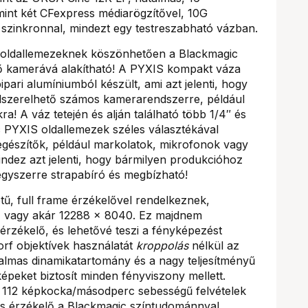
int két CFexpress médiarögzítővel, 10G
s szinkronnal, mindezt egy testreszabható vázban.
tő oldallemezeknek köszönhetően a Blackmagic
 kamerává alakítható! A PYXIS kompakt váza
ri alumíniumból készült, ami azt jelenti, hogy
lszerelhető számos kamerarendszerre, például
a! A váz tetején és alján található több 1/4″ és
c PYXIS oldallemezek széles választékával
iegészítők, például markolatok, mikrofonok vagy
ndez azt jelenti, hogy bármilyen produkcióhoz
egyszerre strapabíró és megbízható!
, full frame érzékelővel rendelkeznek,
, vagy akár 12288 x 8040. Ez majdnem
rzékelő, és lehetővé teszi a fényképezést
rf objektívek használatát
kroppolás
nélkül az
talmas dinamikatartomány és a nagy teljesítményű
épeket biztosít minden fényviszony mellett.
r 112 képkocka/másodperc sebességű felvételek
tos érzékelő a Blackmagic színtudománnyal