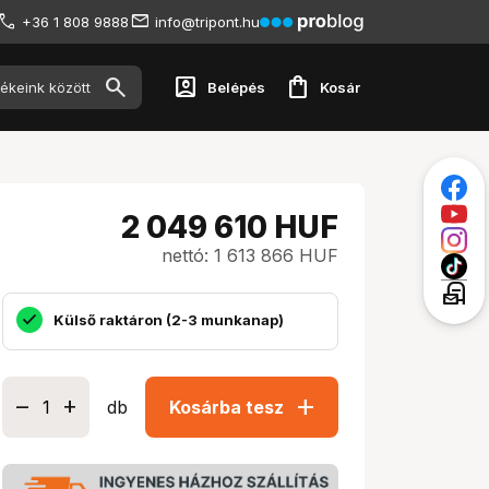
+36 1 808 9888
info@tripont.hu
account_box
shopping_bag
Belépés
Kosár
2 049 610
HUF
nettó: 1 613 866 HUF
local_post_office
Külső raktáron (2-3 munkanap)
add
db
Kosárba tesz