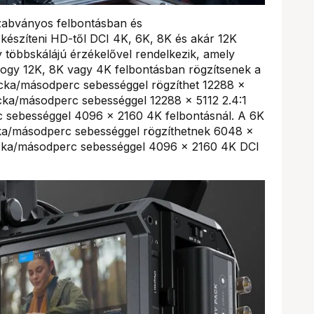
zabványos felbontásban és
készíteni HD-től DCI 4K, 6K, 8K és akár 12K
 többskálájú érzékelővel rendelkezik, amely
hogy 12K, 8K vagy 4K felbontásban rögzítsenek a
cka/másodperc sebességgel rögzíthet 12288 x
cka/másodperc sebességgel 12288 x 5112 2.4:1
c sebességgel 4096 x 2160 4K felbontásnál. A 6K
cka/másodperc sebességgel rögzíthetnek 6048 x
ocka/másodperc sebességgel 4096 x 2160 4K DCI