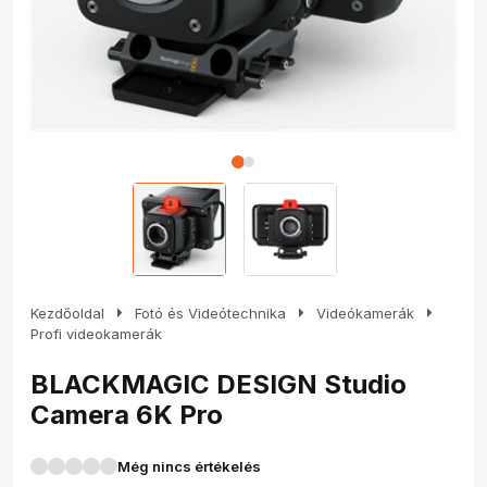
arrow_right
arrow_right
arrow_right
Kezdőoldal
Fotó és Videótechnika
Videókamerák
Profi videokamerák
BLACKMAGIC DESIGN Studio
Camera 6K Pro
Még nincs értékelés