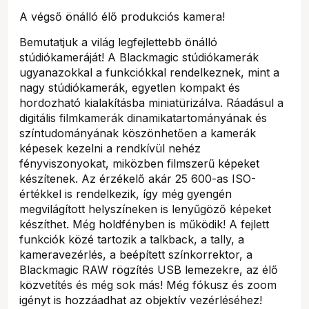
A végső önálló élő produkciós kamera!
Bemutatjuk a világ legfejlettebb önálló
stúdiókameráját! A Blackmagic stúdiókamerák
ugyanazokkal a funkciókkal rendelkeznek, mint a
nagy stúdiókamerák, egyetlen kompakt és
hordozható kialakításba miniatürizálva. Ráadásul a
digitális filmkamerák dinamikatartományának és
színtudományának köszönhetően a kamerák
képesek kezelni a rendkívül nehéz
fényviszonyokat, miközben filmszerű képeket
készítenek. Az érzékelő akár 25 600-as ISO-
értékkel is rendelkezik, így még gyengén
megvilágított helyszíneken is lenyűgöző képeket
készíthet. Még holdfényben is működik! A fejlett
funkciók közé tartozik a talkback, a tally, a
kameravezérlés, a beépített színkorrektor, a
Blackmagic RAW rögzítés USB lemezekre, az élő
közvetítés és még sok más! Még fókusz és zoom
igényt is hozzáadhat az objektív vezérléséhez!