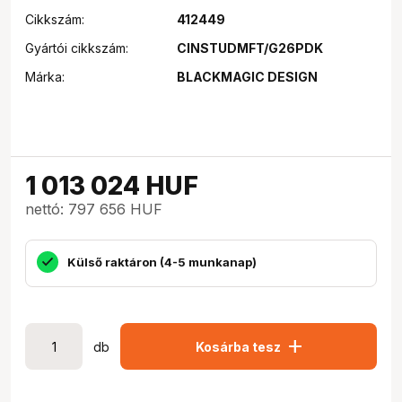
Cikkszám:
412449
Gyártói cikkszám:
CINSTUDMFT/G26PDK
Márka:
BLACKMAGIC DESIGN
1 013 024
HUF
nettó: 797 656 HUF
Külső raktáron (4-5 munkanap)
add
db
Kosárba tesz