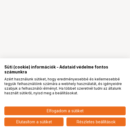
Süti (cookie) információk - Adataid védelme fontos
számunkra
Azért használunk sütiket, hogy eredményesebbé és kellemesebbé
tegyük felhasználóink számára a webhely használatát, és igényeidre
PRO
partnerségek
szabjuk a felhasználói élményt. Ha többet szeretnél tudni az általunk
használt sütikről, nyisd meg a beállításokat.
1 013 024
HUF
Elfogadom a sütiket
nettó: 797 656 HUF
BLACKMAGIC DESIGN Studio
Camera 6K Pro
add
Elutasítom a sütiket
Részletes beállítások