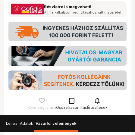
Részletre is megvehető
A hitelkalkulátor megnyitásához kattintson ide!
check_box_outline_blank
notifications
Kívánságlistára
Összehasonlítás
Értesítések
Leírás
Adatok
Vásárlói vélemények