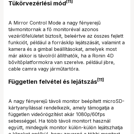
[11]
Tükörvezérlési mód
A Mirror Control Mode a nagy fényerejű
távmonitornak a fő monitoréval azonos
vezérlőfelületet biztosít, beleértve az összes fejlett
funkciót, például a forrásklip lejátszását, valamint a
kamera és a gimbal beállításokat, amelyek most
már akkor is távolról állíthatók, ha a Ronin 4D
bővítőplatformokra van szerelve. például jibre,
cable camra vagy járműtartóra.
[11]
Független felvétel és lejátszás
A nagy fényerejű távoli monitor beépített microSD-
kártyanyílással rendelkezik, amely támogatja a
független videórögzítést akár 1080p/60fps
sebességgel. Ha több távoli monitort használ
együtt, mindegyik monitor külön-külön lejátszhatja
a klipeket anélkül, hogy zavarná a többi monitort.