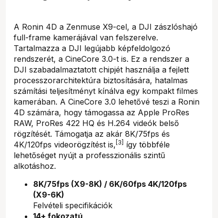
A Ronin 4D a Zenmuse X9-cel, a DJI zászlóshajó
full-frame kamerájával van felszerelve.
Tartalmazza a DJI legújabb képfeldolgozó
rendszerét, a CineCore 3.0-t is. Ez a rendszer a
DJI szabadalmaztatott chipjét használja a fejlett
processzorarchitektúra biztosítására, hatalmas
számítási teljesítményt kínálva egy kompakt filmes
kamerában. A CineCore 3.0 lehetővé teszi a Ronin
4D számára, hogy támogassa az Apple ProRes
RAW, ProRes 422 HQ és H.264 videók belső
rögzítését. Támogatja az akár 8K/75fps és
[3]
4K/120fps videorögzítést is,
így többféle
lehetőséget nyújt a professzionális szintű
alkotáshoz.
8K/75fps (X9-8K) / 6K/60fps 4K/120fps
(X9-6K)
Felvételi specifikációk
14+ fokozatú