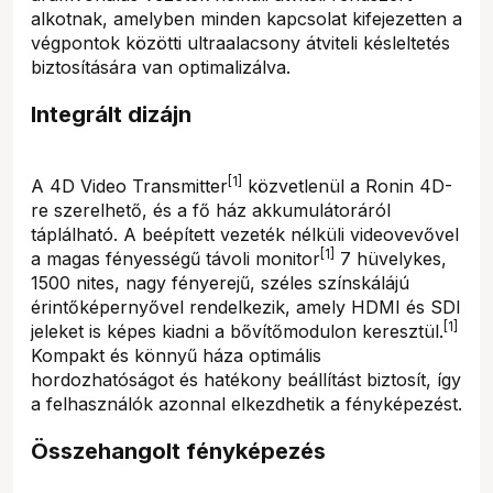
alkotnak, amelyben minden kapcsolat kifejezetten a
végpontok közötti ultraalacsony átviteli késleltetés
biztosítására van optimalizálva.
Integrált dizájn
[1]
A 4D Video Transmitter
közvetlenül a Ronin 4D-
re szerelhető, és a fő ház akkumulátoráról
táplálható. A beépített vezeték nélküli videovevővel
[1]
a magas fényességű távoli monitor
7 hüvelykes,
1500 nites, nagy fényerejű, széles színskálájú
érintőképernyővel rendelkezik, amely HDMI és SDI
[1]
jeleket is képes kiadni a bővítőmodulon keresztül.
Kompakt és könnyű háza optimális
hordozhatóságot és hatékony beállítást biztosít, így
a felhasználók azonnal elkezdhetik a fényképezést.
Összehangolt fényképezés