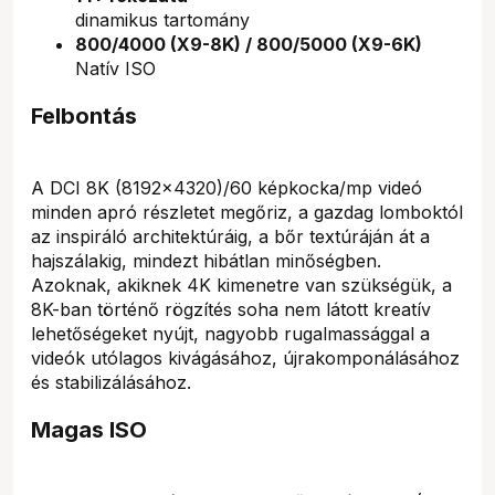
dinamikus tartomány
800/4000 (X9-8K) / 800/5000 (X9-6K)
Natív ISO
Felbontás
A DCI 8K (8192×4320)/60 képkocka/mp videó
minden apró részletet megőriz, a gazdag lomboktól
az inspiráló architektúráig, a bőr textúráján át a
hajszálakig, mindezt hibátlan minőségben.
Azoknak, akiknek 4K kimenetre van szükségük, a
8K-ban történő rögzítés soha nem látott kreatív
lehetőségeket nyújt, nagyobb rugalmassággal a
videók utólagos kivágásához, újrakomponálásához
és stabilizálásához.
Magas ISO