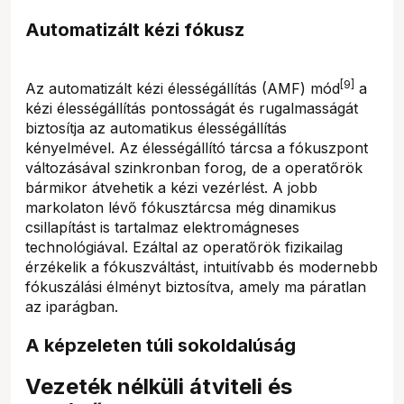
Automatizált kézi fókusz
[9]
Az automatizált kézi élességállítás (AMF) mód
a
kézi élességállítás pontosságát és rugalmasságát
biztosítja az automatikus élességállítás
kényelmével. Az élességállító tárcsa a fókuszpont
változásával szinkronban forog, de a operatőrök
bármikor átvehetik a kézi vezérlést. A jobb
markolaton lévő fókusztárcsa még dinamikus
csillapítást is tartalmaz elektromágneses
technológiával. Ezáltal az operatőrök fizikailag
érzékelik a fókuszváltást, intuitívabb és modernebb
fókuszálási élményt biztosítva, amely ma páratlan
az iparágban.
A képzeleten túli sokoldalúság
Vezeték nélküli átviteli és