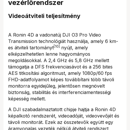
vezérlőrendszer
Videoátviteli teljesítmény
A Ronin 4D a vadonatúj DJI O3 Pro Video
Transmission technológiát használja, amely 6 km-
[10]
es átviteli tartományt
nyújt, amely
elképzelhetetlen lenne hagyományos
megoldásokkal. A 2,4 GHz és 5,8 GHz mellett
támogatja a DFS frekvenciasávot és a 256 bites
AES titkosítási algoritmust, amely 1080p/60 fps
FHD-adatfolyamot képes továbbítani több távoli
monitorra egyidejűleg, jelentősen megnövelt
biztonság, stabilitás és interferenciamentességi
képesség mellett.
A DJI szabadalmaztatott chipje hajtja a Ronin 4D
képalkotó rendszerét, videoadóját, videovevőjét és
távoli monitorát. Ezek az összetevők együtt egy
áramvonalas vezeték nélküli átviteli rendszert