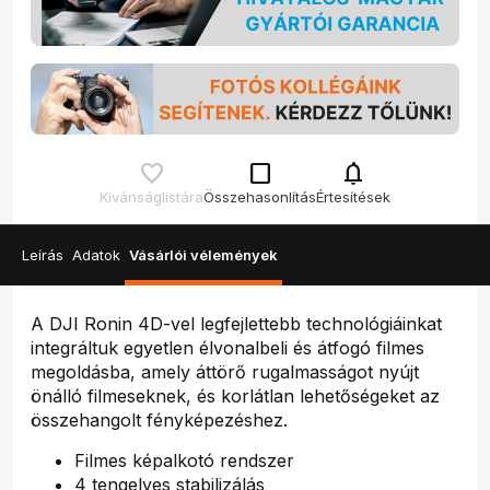
check_box_outline_blank
notifications
Kívánságlistára
Összehasonlítás
Értesítések
Leírás
Adatok
Vásárlói vélemények
A DJI Ronin 4D-vel legfejlettebb technológiáinkat
integráltuk egyetlen élvonalbeli és átfogó filmes
megoldásba, amely áttörő rugalmasságot nyújt
önálló filmeseknek, és korlátlan lehetőségeket az
összehangolt fényképezéshez.
Filmes képalkotó rendszer
4 tengelyes stabilizálás