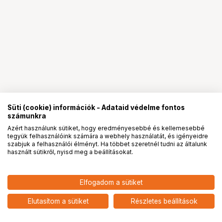
Süti (cookie) információk - Adataid védelme fontos
számunkra
Azért használunk sütiket, hogy eredményesebbé és kellemesebbé
tegyük felhasználóink számára a webhely használatát, és igényeidre
PRO
partnerségek
szabjuk a felhasználói élményt. Ha többet szeretnél tudni az általunk
használt sütikről, nyisd meg a beállításokat.
Elfogadom a sütiket
DJI RONIN 4D Cinema Camera 6K
2 337 760
HUF
Combo
Elutasítom a sütiket
Részletes beállítások
nettó: 1 840 756 HUF