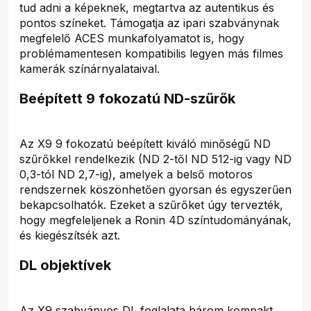
tud adni a képeknek, megtartva az autentikus és
pontos színeket. Támogatja az ipari szabványnak
megfelelő ACES munkafolyamatot is, hogy
problémamentesen kompatibilis legyen más filmes
kamerák színárnyalataival.
Beépített 9 fokozatú ND-szűrők
Az X9 9 fokozatú beépített kiváló minőségű ND
szűrőkkel rendelkezik (ND 2-től ND 512-ig vagy ND
0,3-tól ND 2,7-ig), amelyek a belső motoros
rendszernek köszönhetően gyorsan és egyszerűen
bekapcsolhatók. Ezeket a szűrőket úgy tervezték,
hogy megfeleljenek a Ronin 4D színtudományának,
és kiegészítsék azt.
DL objektívek
Az X9 szabványos DL foglalata három kompakt