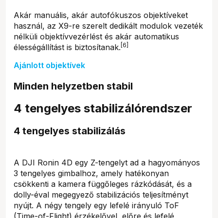
Akár manuális, akár autofókuszos objektíveket
használ, az X9-re szerelt dedikált modulok vezeték
nélküli objektívvezérlést és akár automatikus
[6]
élességállítást is biztosítanak.
Ajánlott objektívek
Minden helyzetben stabil
4 tengelyes stabilizálórendszer
4 tengelyes stabilizálás
A DJI Ronin 4D egy Z-tengelyt ad a hagyományos
3 tengelyes gimbalhoz, amely hatékonyan
csökkenti a kamera függőleges rázkódását, és a
dolly-éval megegyező stabilizációs teljesítményt
nyújt. A négy tengely egy lefelé irányuló ToF
(Time-of-Flight) érzékelővel, előre és lefelé