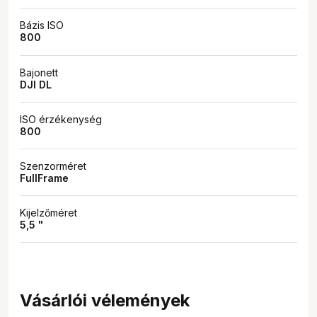
Bázis ISO
800
Bajonett
DJI DL
ISO érzékenység
800
Szenzorméret
FullFrame
Kijelzőméret
5,5 "
Vásárlói vélemények