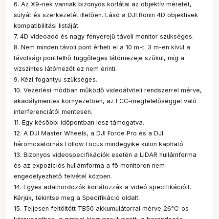
6. Az X9-nek vannak bizonyos korlátai az objektív méretét,
súlyát és szerkezetét illetően. Lásd a DJI Ronin 4D objektívek
kompatibilitási listáját.
7. 4D videoadó és nagy fényerejű távoli monitor szükséges.
8. Nem minden távoli pont érheti el a 10 m-t. 3 m-en kívül a
távolsági pontfelhő függőleges látómezeje szűkül, míg a
vízszintes látómezőt ez nem érinti.
9. Kézi fogantyú szükséges.
10. Vezérlési módban működő videoátviteli rendszerrel mérve,
akadálymentes környezetben, az FCC-megfelelőséggel való
interferenciától mentesen.
11. Egy későbbi időpontban lesz támogatva.
12. A DJI Master Wheels, a DJI Force Pro és a DJI
háromcsatornás Follow Focus mindegyike külön kapható.
13. Bizonyos videospecifikációk esetén a LiDAR hullámforma
és az expozíciós hullámforma a fő monitoron nem
engedélyezhető felvétel közben.
14. Egyes adathordozók korlátozzák a videó specifikációit.
Kérjük, tekintse meg a Specifikáció oldalt.
15. Teljesen feltöltött TB50 akkumulátorral mérve 26°C-os