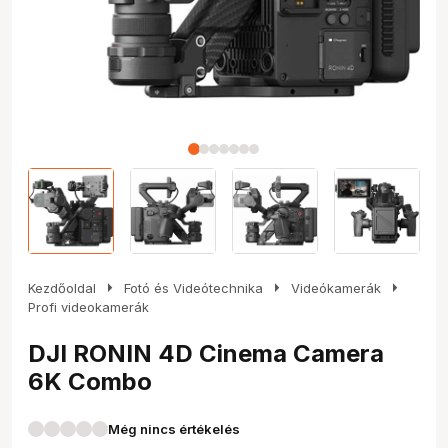
arrow_right
arrow_right
arrow_right
Kezdőoldal
Fotó és Videótechnika
Videókamerák
Profi videokamerák
DJI RONIN 4D Cinema Camera
6K Combo
Még nincs értékelés