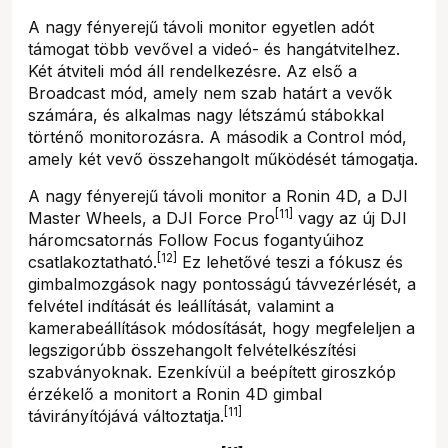
A nagy fényerejű távoli monitor egyetlen adót
támogat több vevővel a videó- és hangátvitelhez.
Két átviteli mód áll rendelkezésre. Az első a
Broadcast mód, amely nem szab határt a vevők
számára, és alkalmas nagy létszámú stábokkal
történő monitorozásra. A második a Control mód,
amely két vevő összehangolt működését támogatja.
A nagy fényerejű távoli monitor a Ronin 4D, a DJI
[11]
Master Wheels, a DJI Force Pro
vagy az új DJI
háromcsatornás Follow Focus fogantyúihoz
[12]
csatlakoztatható.
Ez lehetővé teszi a fókusz és
gimbalmozgások nagy pontosságú távvezérlését, a
felvétel indítását és leállítását, valamint a
kamerabeállítások módosítását, hogy megfeleljen a
legszigorúbb összehangolt felvételkészítési
szabványoknak. Ezenkívül a beépített giroszkóp
érzékelő a monitort a Ronin 4D gimbal
[11]
távirányítójává változtatja.