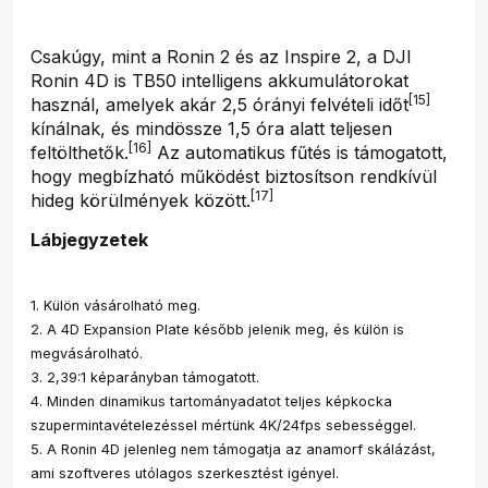
Csakúgy, mint a Ronin 2 és az Inspire 2, a DJI
Ronin 4D is TB50 intelligens akkumulátorokat
[15]
használ, amelyek akár 2,5 órányi felvételi időt
kínálnak, és mindössze 1,5 óra alatt teljesen
[16]
feltölthetők.
Az automatikus fűtés is támogatott,
hogy megbízható működést biztosítson rendkívül
[17]
hideg körülmények között.
Lábjegyzetek
1. Külön vásárolható meg.
2. A 4D Expansion Plate később jelenik meg, és külön is
megvásárolható.
3. 2,39:1 képarányban támogatott.
4. Minden dinamikus tartományadatot teljes képkocka
szupermintavételezéssel mértünk 4K/24fps sebességgel.
5. A Ronin 4D jelenleg nem támogatja az anamorf skálázást,
ami szoftveres utólagos szerkesztést igényel.