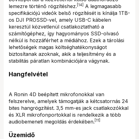
[14]
lemezre történő rögzítéshez.
A legmagasabb
specifikációjú videók belső rögzítését is kínálja 1TB-
os DJI PROSSD-vel, amely USB-C kábelen
keresztül közvetlenül csatlakoztatható a
számítógéphez, így hagyományos SSD-olvasó
nélkül is hozzáférhet a médiához. Ezek a tárolási
lehetőségek magas költséghatékonyságot
biztosítanak azoknak, akik a teljesítmény és a
stabilitás páratlan kombinációjára vágynak.
Hangfelvétel
A Ronin 4D beépített mikrofonokkal van
felszerelve, amelyek támogatják a kétcsatornás 24
bites hangrögzítést. 3,5 mm-es jack csatlakozókkal
és XLR mikrofonportokkal is rendelkezik a több
[11]
audiobemeneti megoldás érdekében.
Üzemidő