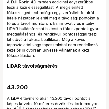
A DJI Ronin 4D minden eddiginél egyszerűbbé
teszi a kézi élességállítást. A megjelenített
fókuszsegéd technológia egyszerűsített felülről
lefelé nézetben jeleníti meg a távolsági pontokat a
fő és a távoli monitoron. Ez innovatív és intuitív
LiDAR hullámformát biztosít a fókuszpontok gyors
megtalálásához, és rendkívüli pontossággal teszi
lehetővé a fókusz beállítását. Még a kevés
tapasztalattal vagy tapasztalattal nem rendelkező
kezelők is gyorsan ügyessé válhatnak a kézi
fókuszálásban.
LiDAR távolságmérés
43.200
A LiDAR távmérő akár 43.200 távoli pontot is
képes követni 10 méteres érzékelési tartományon
[8]
belül.
A fázisérzékelős autofókuszhoz (PDAF)