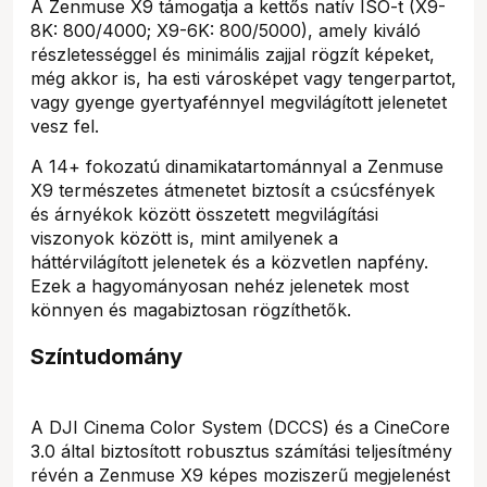
A Zenmuse X9 támogatja a kettős natív ISO-t (X9-
8K: 800/4000; X9-6K: 800/5000), amely kiváló
részletességgel és minimális zajjal rögzít képeket,
még akkor is, ha esti városképet vagy tengerpartot,
vagy gyenge gyertyafénnyel megvilágított jelenetet
vesz fel.
A 14+ fokozatú dinamikatartománnyal a Zenmuse
X9 természetes átmenetet biztosít a csúcsfények
és árnyékok között összetett megvilágítási
viszonyok között is, mint amilyenek a
háttérvilágított jelenetek és a közvetlen napfény.
Ezek a hagyományosan nehéz jelenetek most
könnyen és magabiztosan rögzíthetők.
Színtudomány
A DJI Cinema Color System (DCCS) és a CineCore
3.0 által biztosított robusztus számítási teljesítmény
révén a Zenmuse X9 képes moziszerű megjelenést