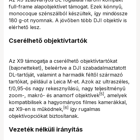
full-frame alapobjektívet támogat. Ezek könnyű,
monocoque szénszálból készültek, így mindössze
180 g-ot nyomnak. A jövőben több DJI objektív is
elérhető lesz.
Cserélhető objektívtartók
Az X9 támogatja a cserélhető objektívtartókat
(bajonetteket), beleértve a DJI szabadalmaztatott
DL-tartóját, valamint a harmadik féltől származó
tartókat, például a Leica M-et. Azok az ultraszéles,
f/0,95-ös nagy rekesznyílású, nagy teljesítményű
[5]
zoom-, makró- és anamorf objektívek
, amelyek
kompatibilisek a hagyományos filmes kamerákkal,
[6]
az X9-en is működnek,
így rugalmas
objektívopciókat biztosítanak.
Vezeték nélküli irányítás