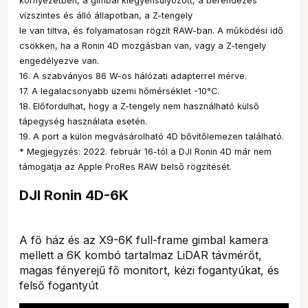
környezetben, a gimbal kiegyensúlyozott, a berendezés
vízszintes és álló állapotban, a Z-tengely
le van tiltva, és folyamatosan rögzít RAW-ban. A működési idő
csökken, ha a Ronin 4D mozgásban van, vagy a Z-tengely
engedélyezve van.
16. A szabványos 86 W-os hálózati adapterrel mérve.
17. A legalacsonyabb üzemi hőmérséklet -10°C.
18. Előfordulhat, hogy a Z-tengely nem használható külső
tápegység használata esetén.
19. A port a külön megvásárolható 4D bővítőlemezen található.
* Megjegyzés: 2022. február 16-tól a DJI Ronin 4D már nem
támogatja az Apple ProRes RAW belső rögzítését.
DJI Ronin 4D-6K
A fő ház és az X9-6K full-frame gimbal kamera
mellett a 6K kombó tartalmaz LiDAR távmérőt,
magas fényerejű fő monitort, kézi fogantyúkat, és
felső fogantyút