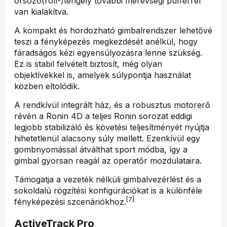
orsózó(roll-)tengely további merevségi pufferrel
van kialakítva.
A kompakt és hordozható gimbalrendszer lehetővé
teszi a fényképezés megkezdését anélkül, hogy
fáradságos kézi egyensúlyozásra lenne szükség.
Ez is stabil felvételt biztosít, még olyan
objektívekkel is, amelyek súlypontja használat
közben eltolódik.
A rendkívül integrált ház, és a robusztus motorerő
révén a Ronin 4D a teljes Ronin sorozat eddigi
legjobb stabilizáló és követési teljesítményét nyújtja
hihetetlenül alacsony súly mellett. Ezenkívül egy
gombnyomással átválthat sport módba, így a
gimbal gyorsan reagál az operatőr mozdulataira.
Támogatja a vezeték nélküli gimbalvezérlést és a
sokoldalú rögzítési konfigurációkat is a különféle
[7]
fényképezési szcenáriókhoz.
ActiveTrack Pro