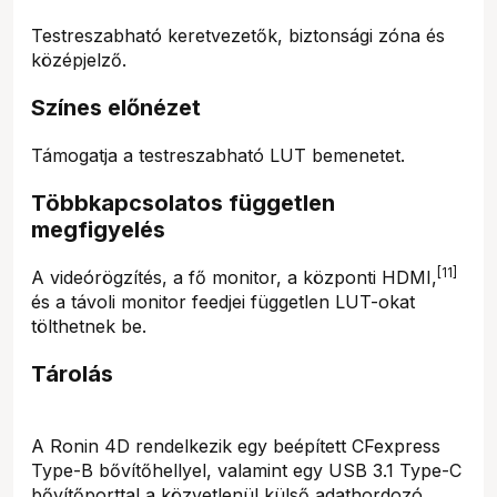
Testreszabható keretvezetők, biztonsági zóna és
középjelző.
Színes előnézet
Támogatja a testreszabható LUT bemenetet.
Többkapcsolatos független
megfigyelés
[11]
A videórögzítés, a fő monitor, a központi HDMI,
és a távoli monitor feedjei független LUT-okat
tölthetnek be.
Tárolás
A Ronin 4D rendelkezik egy beépített CFexpress
Type-B bővítőhellyel, valamint egy USB 3.1 Type-C
bővítőporttal a közvetlenül külső adathordozó