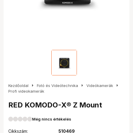
arrow_right
arrow_right
arrow_right
Kezdőoldal
Fotó és Videótechnika
Videókamerák
Profi videokamerák
RED KOMODO-X® Z Mount
Még nincs értékelés
Cikkszám:
510469