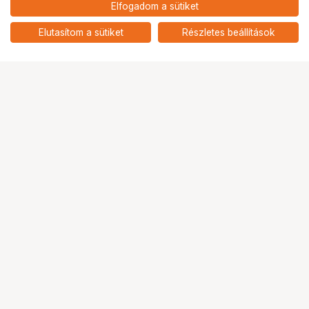
Elfogadom a sütiket
RED KOMODO-X® Z Mount
Elutasítom a sütiket
Részletes beállítások
Ugrás az oldal tetejére
Segítség a vásárláshoz
Fizetési lehetőségek
Szállítással kapcsolatos részletek
Reklamáció és termékvisszaküldés
Fogyasztói elállás
Adattörlő kódok
Cofidis Express áruhitel
Lízing lehetőségek
Ajándékutalvány