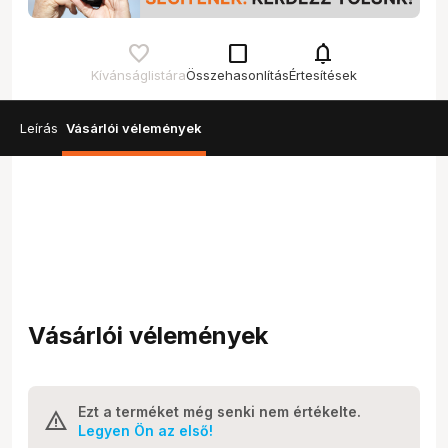
check_box_outline_blank
notifications
Kívánságlistára
Összehasonlítás
Értesítések
Leírás
Vásárlói vélemények
Vásárlói vélemények
Ezt a terméket még senki nem értékelte.
Legyen Ön az első!