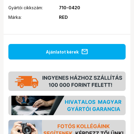
Gyártói cikkszám:
710-0420
Márka:
RED
mail
Ajánlatot kérek