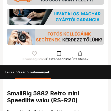
check_box_outline_blank
notifications
Kívánságlistára
Összehasonlítás
Értesítések
Leírás
Vásárlói vélemények
SmallRig 5882 Retro mini
Speedlite vaku (RS-R20)