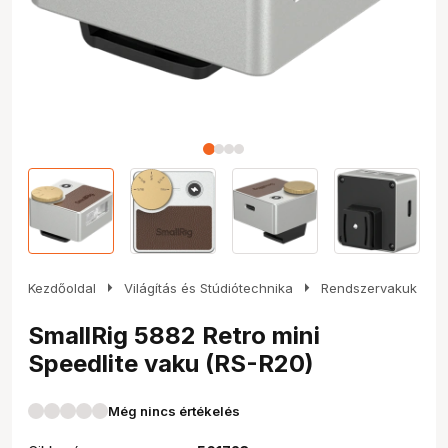
arrow_right
arrow_right
Kezdőoldal
Világítás és Stúdiótechnika
Rendszervakuk
SmallRig 5882 Retro mini
Speedlite vaku (RS-R20)
Még nincs értékelés