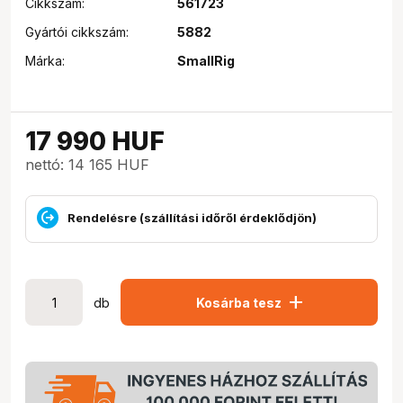
Cikkszám:
561723
Gyártói cikkszám:
5882
Márka:
SmallRig
17 990
HUF
nettó: 14 165 HUF
Rendelésre (szállítási időről érdeklődjön)
add
db
Kosárba tesz