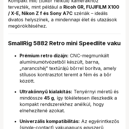
Kompakt milc (tükör nélküli) kamerákhoz
tervezték, mint például a
Ricoh GR, FUJIFILM X100
/ X-E, Nikon Z f és Sony A7C
szériák – ideális
divatos helyszínek, a mindennapi élet és utazások
megörökítéséhez.
SmallRig 5882 Retro mini Speedlite vaku
Prémium retro dizájn:
CNC-megmunkált
alumíniumötvözetből készült, barna,
„narancshéj” textúrájú bőrrel borítva, amely
stílusos kontrasztot teremt a fém és a bőr
között.
Ultrakönnyű kialakítás:
Tenyérnyi méretű és
mindössze
45 g
, így tökéletesen illeszkedik a
kompakt rendszerekhez anélkül, hogy
elnehezítené azokat.
Univerzális kompatibilitás:
Az egyérintkezős
(single-contact) vakupapucs egyszerű