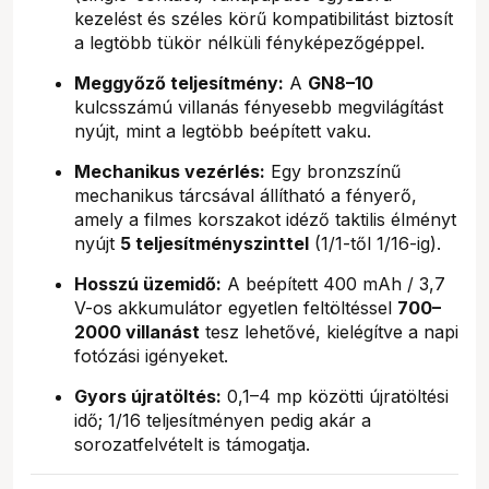
kezelést és széles körű kompatibilitást biztosít
a legtöbb tükör nélküli fényképezőgéppel.
Meggyőző teljesítmény:
A
GN8–10
kulcsszámú villanás fényesebb megvilágítást
nyújt, mint a legtöbb beépített vaku.
Mechanikus vezérlés:
Egy bronzszínű
mechanikus tárcsával állítható a fényerő,
amely a filmes korszakot idéző taktilis élményt
nyújt
5 teljesítményszinttel
(1/1-től 1/16-ig).
Hosszú üzemidő:
A beépített 400 mAh / 3,7
V-os akkumulátor egyetlen feltöltéssel
700–
2000 villanást
tesz lehetővé, kielégítve a napi
fotózási igényeket.
Gyors újratöltés:
0,1–4 mp közötti újratöltési
idő; 1/16 teljesítményen pedig akár a
sorozatfelvételt is támogatja.