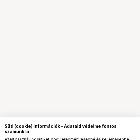
Süti (cookie) információk - Adataid védelme fontos
számunkra
Azért használunk sütiket, hogy eredményesebbé és kellemesebbé