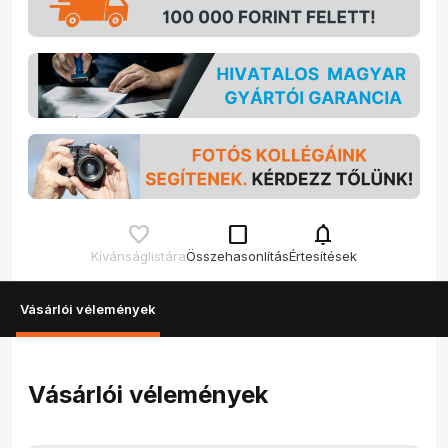
check_box_outline_blank
notifications
Kívánságlistára
Összehasonlítás
Értesítések
Vásárlói vélemények
Vásárlói vélemények