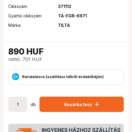
Cikkszám:
371112
Gyártói cikkszám:
TA-FGR-6971
Márka:
TILTA
890
HUF
nettó: 701 HUF
Rendelésre (szállítási időről érdeklődjön)
add
db
Kosárba tesz