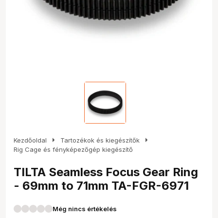
arrow_right
arrow_right
Kezdőoldal
Tartozékok és kiegészítők
Rig Cage és fényképezőgép kiegészítő
TILTA Seamless Focus Gear Ring
- 69mm to 71mm TA-FGR-6971
Még nincs értékelés