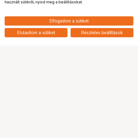
használt sütikről, nyisd meg a beállításokat.
890
HUF
Elfogadom a sütiket
nettó: 701 HUF
TILTA Seamless Focus Gear Ring
- 69mm to 71mm TA-FGR-6971
add
Elutasítom a sütiket
Részletes beállítások
Ugrás az oldal tetejére
Segítség a vásárláshoz
Fizetési lehetőségek
Szállítással kapcsolatos részletek
Reklamáció és termékvisszaküldés
Fogyasztói elállás
Adattörlő kódok
Cofidis Express áruhitel