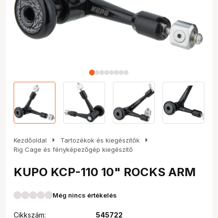
arrow_right
arrow_right
Kezdőoldal
Tartozékok és kiegészítők
Rig Cage és fényképezőgép kiegészítő
KUPO KCP-110 10" ROCKS ARM
Még nincs értékelés
Cikkszám:
545722