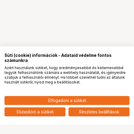
Süti (cookie) információk - Adataid védelme fontos
számunkra
Azért használunk sütiket, hogy eredményesebbé és kellemesebbé
tegyük felhasználóink számára a webhely használatát, és igényeidre
PRO
partnerségek
szabjuk a felhasználói élményt. Ha többet szeretnél tudni az általunk
használt sütikről, nyisd meg a beállításokat.
80 900
HUF
Elfogadom a sütiket
nettó: 63 701 HUF
KUPO KCP-110 10" ROCKS ARM
add
Elutasítom a sütiket
Részletes beállítások
Ugrás az oldal tetejére