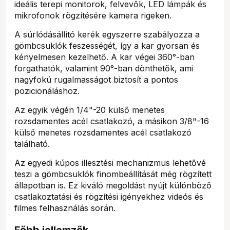
ideális terepi monitorok, felvevők, LED lámpák és
mikrofonok rögzítésére kamera rigeken.
A súrlódásállító kerék egyszerre szabályozza a
gömbcsuklók feszességét, így a kar gyorsan és
kényelmesen kezelhető. A kar végei 360°-ban
forgathatók, valamint 90°-ban dönthetők, ami
nagyfokú rugalmasságot biztosít a pontos
pozicionáláshoz.
Az egyik végén 1/4"-20 külső menetes
rozsdamentes acél csatlakozó, a másikon 3/8"-16
külső menetes rozsdamentes acél csatlakozó
található.
Az egyedi kúpos illesztési mechanizmus lehetővé
teszi a gömbcsuklók finombeállítását még rögzített
állapotban is. Ez kiváló megoldást nyújt különböző
csatlakoztatási és rögzítési igényekhez videós és
filmes felhasználás során.
Főbb jellemzők