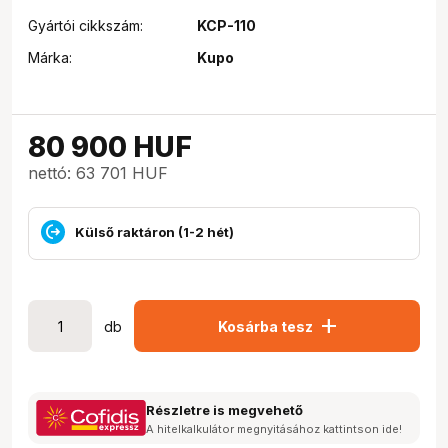
Gyártói cikkszám:
KCP-110
Márka:
Kupo
80 900
HUF
nettó: 63 701 HUF
Külső raktáron (1-2 hét)
add
db
Kosárba tesz
Részletre is megvehető
A hitelkalkulátor megnyitásához kattintson ide!