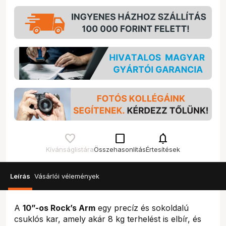
check_box_outline_blank
notifications
Kívánságlistára
Összehasonlítás
Értesítések
Leírás
Vásárlói vélemények
A
10”-os Rock’s Arm
egy precíz és sokoldalú
csuklós kar, amely akár 8 kg terhelést is elbír, és