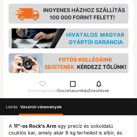
check_box_outline_blank
notifications
Kívánságlistára
Összehasonlítás
Értesítések
Leírás
Vásárlói vélemények
A
11”-os Rock’s Arm
egy precíz és sokoldalú
csuklós kar, amely akár 8 kg terhelést is elbír, és