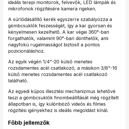
ideális terepi monitorok, felvevők, LED lámpák és
mikrofonok rögzítésére kamera rigeken.
A súrlódásállító kerék egyszerre szabályozza a
gömbcsuklók feszességét, így a kar gyorsan és
kényelmesen kezelhető. A kar végei 360°-ban
forgathatók, valamint 90°-ban dönthetők, ami
nagyfokú rugalmasságot biztosít a pontos
pozicionáláshoz.
Az egyik végén 1/4"-20 külső menetes
rozsdamentes acél csatlakozó, a másikon 3/8"-16
külső menetes rozsdamentes acél csatlakozó
található.
Az egyedi kúpos illesztési mechanizmus lehetővé
teszi a gömbcsuklók finombeállítását még rögzített
állapotban is, így különböző videós és filmes
rögzítési igényekhez is ideális megoldást kínál.
Főbb jellemzők