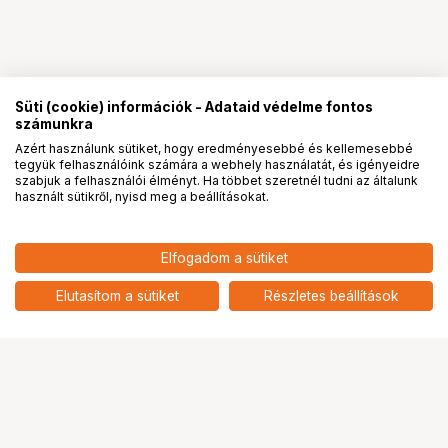
Süti (cookie) információk - Adataid védelme fontos
számunkra
Azért használunk sütiket, hogy eredményesebbé és kellemesebbé
tegyük felhasználóink számára a webhely használatát, és igényeidre
PRO
partnerségek
szabjuk a felhasználói élményt. Ha többet szeretnél tudni az általunk
használt sütikről, nyisd meg a beállításokat.
85 900
HUF
Elfogadom a sütiket
nettó: 67 638 HUF
KUPO KCP-111 11" ROCKS ARM
add
Elutasítom a sütiket
Részletes beállítások
Ugrás az oldal tetejére
Segítség a vásárláshoz