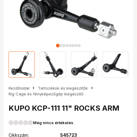
arrow_right
arrow_right
Kezdőoldal
Tartozékok és kiegészítők
Rig Cage és fényképezőgép kiegészítő
KUPO KCP-111 11" ROCKS ARM
Még nincs értékelés
Cikkszám:
545723