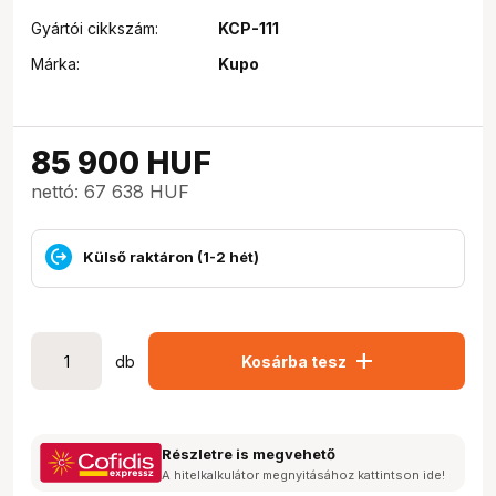
Gyártói cikkszám:
KCP-111
Márka:
Kupo
85 900
HUF
nettó: 67 638 HUF
Külső raktáron (1-2 hét)
add
db
Kosárba tesz
Részletre is megvehető
A hitelkalkulátor megnyitásához kattintson ide!