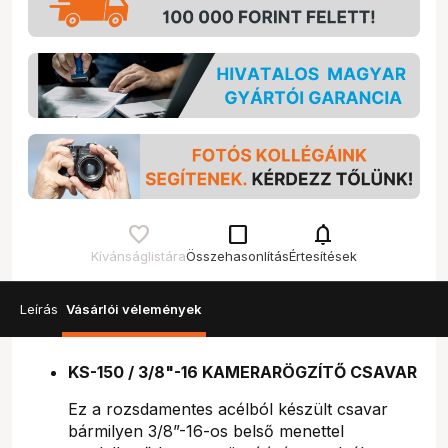
check_box_outline_blank
notifications
Kívánságlistára
Összehasonlítás
Értesítések
Leírás
Vásárlói vélemények
KS-150 / 3/8"-16 KAMERARÖGZÍTŐ CSAVAR
Ez a rozsdamentes acélból készült csavar
bármilyen 3/8”-16-os belső menettel