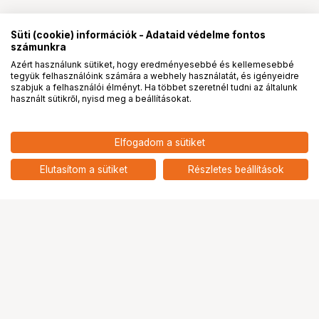
Süti (cookie) információk - Adataid védelme fontos
számunkra
Azért használunk sütiket, hogy eredményesebbé és kellemesebbé
tegyük felhasználóink számára a webhely használatát, és igényeidre
PRO
partnerségek
szabjuk a felhasználói élményt. Ha többet szeretnél tudni az általunk
használt sütikről, nyisd meg a beállításokat.
3 090
HUF
Elfogadom a sütiket
nettó: 2 433 HUF
KUPO KS-150 3/8"-16 CAMERA
SCREW
add
Elutasítom a sütiket
Részletes beállítások
Ugrás az oldal tetejére
Segítség a vásárláshoz
Fizetési lehetőségek