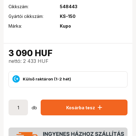
Cikkszám:
548443
Gyártói cikkszám:
KS-150
Márka:
Kupo
3 090
HUF
nettó: 2 433 HUF
Külső raktáron (1-2 hét)
add
db
Kosárba tesz