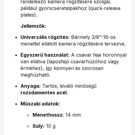
rendelkező kamera rögzítésére szolgál,
például gyorscseretalpakhoz (quick-release
plates).
Jellemzők:
Univerzális rögzítés:
Bármely 3/8”-16-os
menettel ellátott kamera rögzítésére tervezve.
Egyszerű használat:
A csavar feje horonnyal
van ellátva (laposfejű csavarhúzóhoz vagy
érméhez), így könnyen és szorosan
meghúzható.
Anyaga:
Tartós, kiváló minőségű
rozsdamentes acél
.
Műszaki adatok:
Menethossz:
14 mm
Súly:
10 g