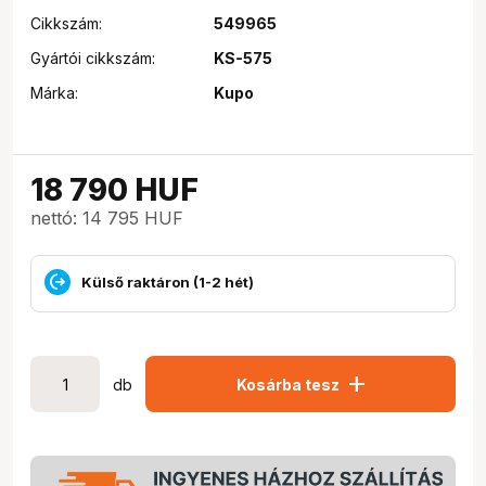
Cikkszám:
549965
Gyártói cikkszám:
KS-575
Márka:
Kupo
18 790
HUF
nettó: 14 795 HUF
Külső raktáron (1-2 hét)
add
db
Kosárba tesz