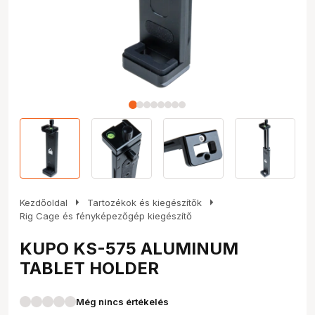
arrow_right
arrow_right
Kezdőoldal
Tartozékok és kiegészítők
Rig Cage és fényképezőgép kiegészítő
KUPO KS-575 ALUMINUM
TABLET HOLDER
Még nincs értékelés