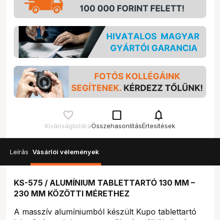
check_box_outline_blank
notifications
Kívánságlistára
Összehasonlítás
Értesítések
Leírás
Vásárlói vélemények
KS-575 / ALUMÍNIUM TABLETTARTÓ 130 MM –
230 MM KÖZÖTTI MÉRETHEZ
A masszív alumíniumból készült Kupo tablettartó