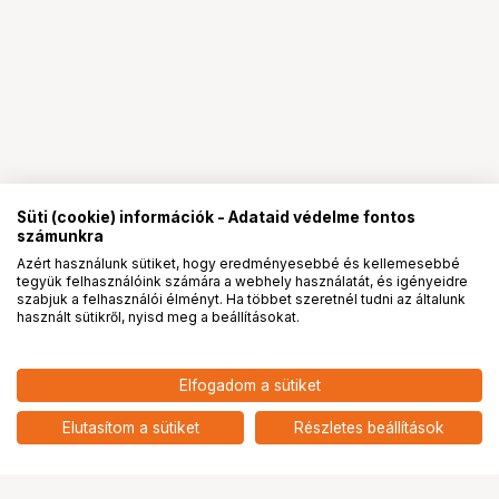
Süti (cookie) információk - Adataid védelme fontos
számunkra
Azért használunk sütiket, hogy eredményesebbé és kellemesebbé
tegyük felhasználóink számára a webhely használatát, és igényeidre
PRO
partnerségek
szabjuk a felhasználói élményt. Ha többet szeretnél tudni az általunk
használt sütikről, nyisd meg a beállításokat.
18 790
HUF
Elfogadom a sütiket
nettó: 14 795 HUF
KUPO KS-575 ALUMINUM
TABLET HOLDER
add
Elutasítom a sütiket
Részletes beállítások
Ugrás az oldal tetejére