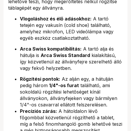
lehetővé teszi, hogy megerőltetés nélkül rögzítse
táblagépét egy állványra.
Vlogoláshoz és élő adásokhoz:
A tartó
tetején egy vakusín (cold shoe) található,
amelyhez mikrofon, LED videólámpa vagy
egyéb eszköz csatlakoztatható.
Arca Swiss kompatibilitás:
A tartó alja és
hátulja is
Arca Swiss Standard
kialakítású,
így közvetlenül az állványfejre szerelhető álló
vagy fekvő helyzetben.
Rögzítési pontok:
Az alján egy, a hátulján
pedig három
1/4"-os furat
található, ami
sokoldalú rögzítési lehetőséget kínál
állványokon, állványfejeken vagy bármilyen
1/4"-os csavarral ellátott felszerelésen.
Precíziós zárás:
A hátoldalon lévő
főgombbal közvetlenül rögzíthető a tablet,
míg a felső finomhangoló gomb lehetővé teszi
a még biztonságosabb megszorítást.