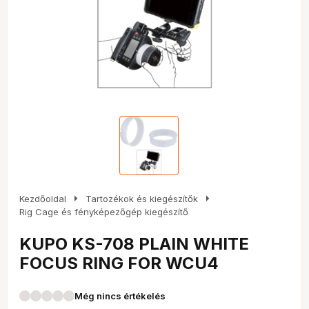
arrow_right
arrow_right
Kezdőoldal
Tartozékok és kiegészítők
Rig Cage és fényképezőgép kiegészítő
KUPO KS-708 PLAIN WHITE
FOCUS RING FOR WCU4
Még nincs értékelés