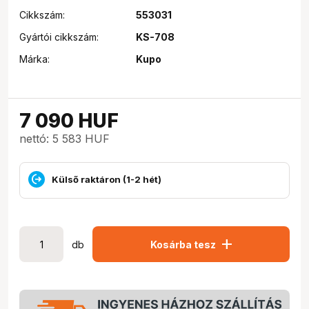
Cikkszám:
553031
Gyártói cikkszám:
KS-708
Márka:
Kupo
7 090
HUF
nettó: 5 583 HUF
Külső raktáron (1-2 hét)
add
db
Kosárba tesz