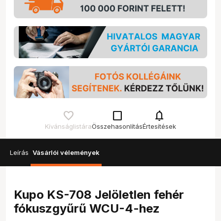
check_box_outline_blank
notifications
Kívánságlistára
Összehasonlítás
Értesítések
Leírás
Vásárlói vélemények
Kupo KS-708 Jelöletlen fehér
fókuszgyűrű WCU-4-hez