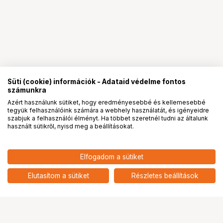
Süti (cookie) információk - Adataid védelme fontos
számunkra
Azért használunk sütiket, hogy eredményesebbé és kellemesebbé
tegyük felhasználóink számára a webhely használatát, és igényeidre
PRO
partnerségek
szabjuk a felhasználói élményt. Ha többet szeretnél tudni az általunk
használt sütikről, nyisd meg a beállításokat.
7 090
HUF
Elfogadom a sütiket
nettó: 5 583 HUF
KUPO KS-708 PLAIN WHITE
FOCUS RING FOR WCU4
add
Elutasítom a sütiket
Részletes beállítások
Ugrás az oldal tetejére