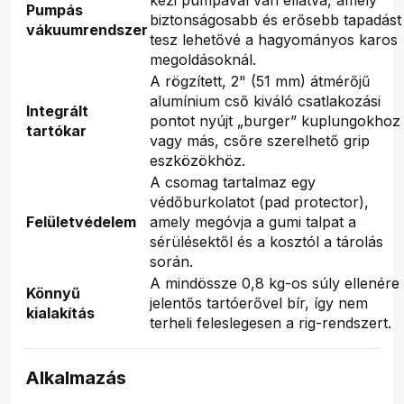
Pumpás
biztonságosabb és erősebb tapadást
vákuumrendszer
tesz lehetővé a hagyományos karos
megoldásoknál.
A rögzített, 2" (51 mm) átmérőjű
alumínium cső kiváló csatlakozási
Integrált
pontot nyújt „burger” kuplungokhoz
tartókar
vagy más, csőre szerelhető grip
eszközökhöz.
A csomag tartalmaz egy
védőburkolatot (pad protector),
Felületvédelem
amely megóvja a gumi talpat a
sérülésektől és a kosztól a tárolás
során.
A mindössze 0,8 kg-os súly ellenére
Könnyű
jelentős tartóerővel bír, így nem
kialakítás
terheli feleslegesen a rig-rendszert.
Alkalmazás