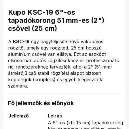
Kupo KSC-19 6"-os
tapadókorong 51 mm-es (2")
csővel (25 cm)
A
KSC-19
egy nagyteljesítményű vákuumos
rögzítő, amely egy rögzített, 25 cm hosszú
alumínium csővel van ellátva. Ezt az eszközt
elsősorban autós rögzítésekhez és professzionális
rig-rendszerekhez tervezték, ahol a 2" (51 mm)
átmérőjű cső stabil rögzítési alapot biztosít
kuplungok (couplers) és egyéb kiegészítők
számára.
Fő jellemzők és előnyök
Jellemző
Leírás
A 6"-os (kb. 15 cm) tapadókorong
kézi pumpával van ellátva, amely