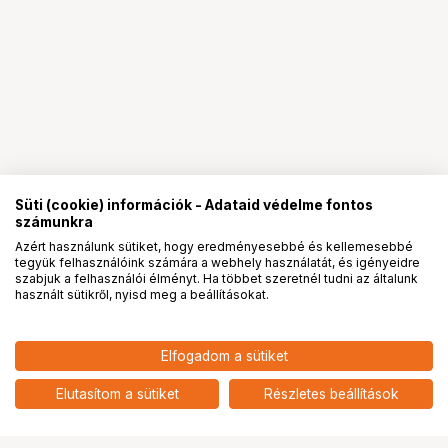
Süti (cookie) információk - Adataid védelme fontos
számunkra
Azért használunk sütiket, hogy eredményesebbé és kellemesebbé
tegyük felhasználóink számára a webhely használatát, és igényeidre
PRO
partnerségek
szabjuk a felhasználói élményt. Ha többet szeretnél tudni az általunk
használt sütikről, nyisd meg a beállításokat.
49 900
HUF
Elfogadom a sütiket
KUPO KSC-19 PUMPING
nettó: 39 291 HUF
SUCTION CUP WITH 51MM,
add
TUBE(25CM)
Elutasítom a sütiket
Részletes beállítások
Ugrás az oldal tetejére