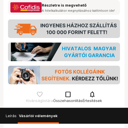
Részletre is megvehető
A hitelkalkulátor megnyitásához kattintson ide!
check_box_outline_blank
notifications
Kívánságlistára
Összehasonlítás
Értesítések
Leírás
Vásárlói vélemények