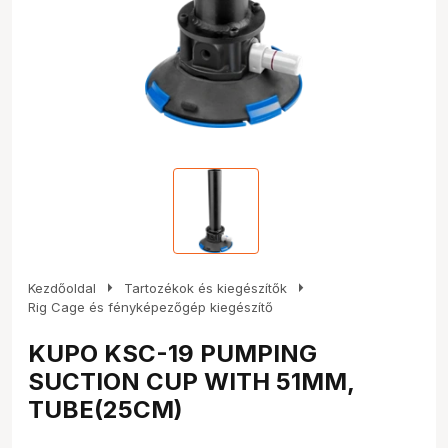
arrow_right
arrow_right
Kezdőoldal
Tartozékok és kiegészítők
Rig Cage és fényképezőgép kiegészítő
KUPO KSC-19 PUMPING
SUCTION CUP WITH 51MM,
TUBE(25CM)