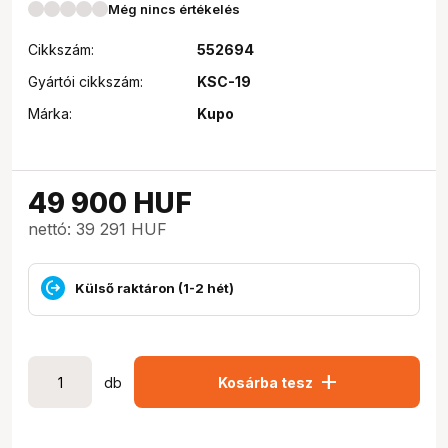
Még nincs értékelés
Cikkszám:
552694
Gyártói cikkszám:
KSC-19
Márka:
Kupo
49 900
HUF
nettó: 39 291 HUF
Külső raktáron (1-2 hét)
add
db
Kosárba tesz