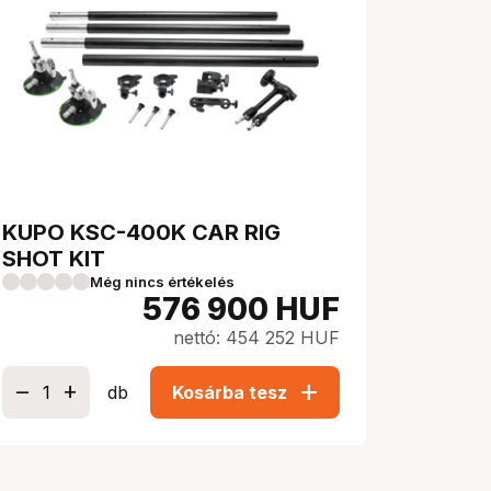
KUPO KSC-400K CAR RIG
SHOT KIT
Még nincs értékelés
576 900
HUF
nettó: 454 252 HUF
add
db
Kosárba tesz