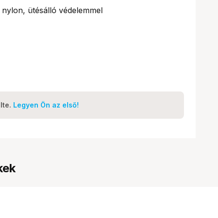
 nylon, ütésálló védelemmel
lte.
Legyen Ön az első!
kek