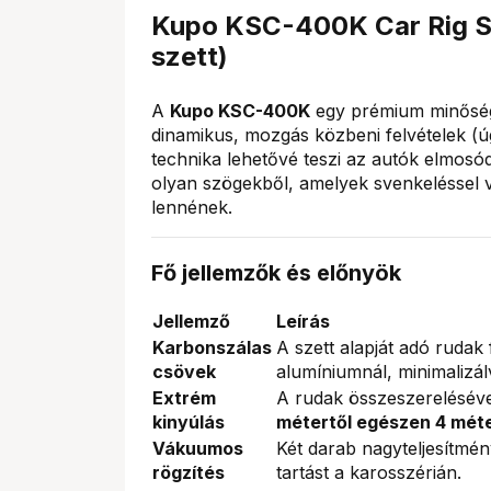
Kupo KSC-400K Car Rig Sh
szett)
A
Kupo KSC-400K
egy prémium minőségű
dinamikus, mozgás közbeni felvételek (úg
technika lehetővé teszi az autók elmosód
olyan szögekből, amelyek svenkeléssel va
lennének.
Fő jellemzők és előnyök
Jellemző
Leírás
Karbonszálas
A szett alapját adó ruda
csövek
alumíniumnál, minimalizá
Extrém
A rudak összeszerelésével
kinyúlás
métertől egészen 4 méte
Vákuumos
Két darab nagyteljesítmén
rögzítés
tartást a karosszérián.