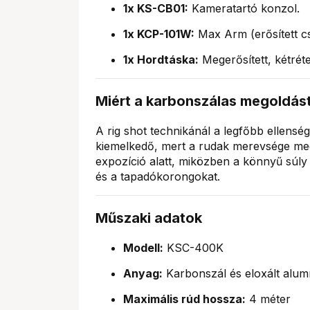
1x KS-CB01:
Kameratartó konzol.
1x KCP-101W:
Max Arm (erősített cs
1x Hordtáska:
Megerősített, kétrét
Miért a karbonszálas megoldás
A rig shot technikánál a legfőbb ellensé
kiemelkedő, mert a rudak merevsége m
expozíció alatt, miközben a könnyű súly 
és a tapadókorongokat.
Műszaki adatok
Modell:
KSC-400K
Anyag:
Karbonszál és eloxált alum
Maximális rúd hossza:
4 méter