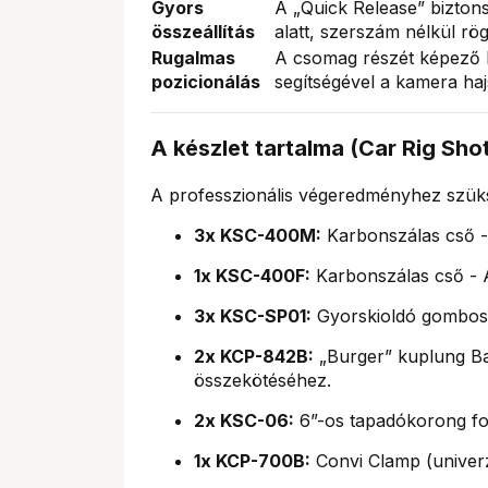
Gyors
A „Quick Release” bizton
összeállítás
alatt, szerszám nélkül r
Rugalmas
A csomag részét képező 
pozicionálás
segítségével a kamera haj
A készlet tartalma (Car Rig Shot
A professzionális végeredményhez szüks
3x KSC-400M:
Karbonszálas cső -
1x KSC-400F:
Karbonszálas cső - A
3x KSC-SP01:
Gyorskioldó gombos 
2x KCP-842B:
„Burger” kuplung B
összekötéséhez.
2x KSC-06:
6”-os tapadókorong fo
1x KCP-700B:
Convi Clamp (univerzá