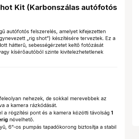
ot Kit (Karbonszálas autófotós
 autófotós felszerelés, amelyet kifejezetten
ynevezett „rig shot”) készítésére terveztek. Ez a
ott hátterű, sebességérzetet keltő fotózását
gy kísérőautóból szinte kivitelezhetetlenek
k feleolyan nehezek, de sokkal merevebbek az
lva a kamera rázkódását.
 a rögzítési pont és a kamera közötti távolság
1
rig
növelhető.
yű, 6”-os pumpás tapadókorong biztosítja a stabil