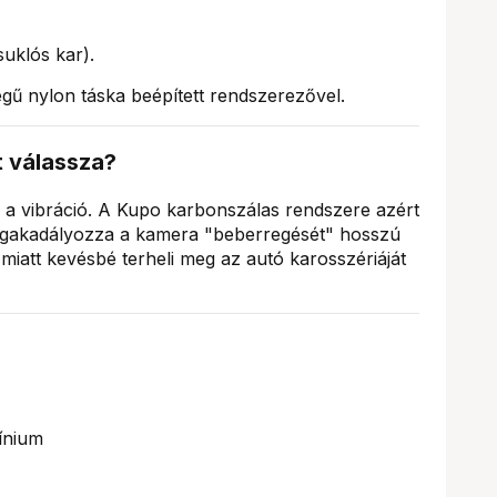
uklós kar).
egű nylon táska beépített rendszerezővel.
t válassza?
g a vibráció. A Kupo karbonszálas rendszere azért
egakadályozza a kamera "beberregését" hosszú
miatt kevésbé terheli meg az autó karosszériáját
ínium