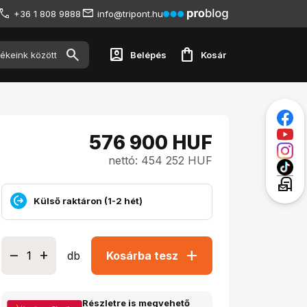
+36 1 808 9888
info@tripont.hu
account_box
shopping_bag
Belépés
Kosár
576 900
HUF
nettó: 454 252 HUF
local_post_office
Külső raktáron (1-2 hét)
add
db
Kosárba tesz
Részletre is megvehető