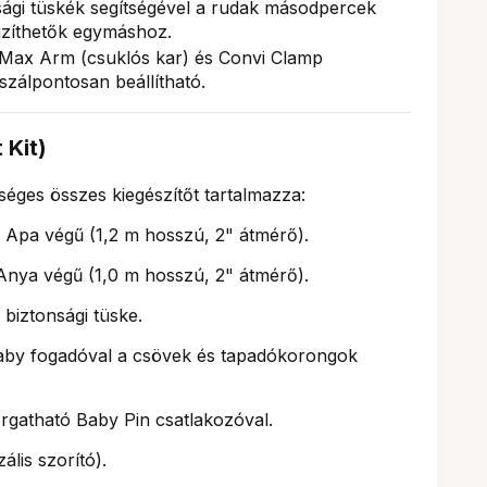
sági tüskék segítségével a rudak másodpercek
ögzíthetők egymáshoz.
Max Arm (csuklós kar) és Convi Clamp
szálpontosan beállítható.
 Kit)
éges összes kiegészítőt tartalmazza:
 Apa végű (1,2 m hosszú, 2" átmérő).
nya végű (1,0 m hosszú, 2" átmérő).
biztonsági tüske.
aby fogadóval a csövek és tapadókorongok
rgatható Baby Pin csatlakozóval.
lis szorító).