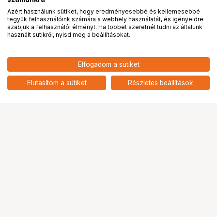
Azért használunk sütiket, hogy eredményesebbé és kellemesebbé
tegyük felhasználóink számára a webhely használatát, és igényeidre
PRO
partnerségek
szabjuk a felhasználói élményt. Ha többet szeretnél tudni az általunk
használt sütikről, nyisd meg a beállításokat.
92 901
HUF
Elfogadom a sütiket
SmallRig 5281 Cage Kit
nettó: 73 150 HUF
Blackmagic PYXIS 6K / 12K
add
kamerákhoz
Elutasítom a sütiket
Részletes beállítások
Ugrás az oldal tetejére
Segítség a vásárláshoz
Fizetési lehetőségek
Szállítással kapcsolatos részletek
Reklamáció és termékvisszaküldés
Fogyasztói elállás