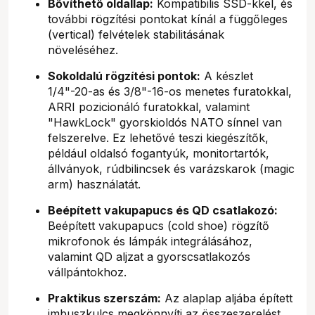
Bővíthető oldallap:
Kompatibilis SSD-kkel, és
további rögzítési pontokat kínál a függőleges
(vertical) felvételek stabilitásának
növeléséhez.
Sokoldalú rögzítési pontok:
A készlet
1/4"-20-as és 3/8"-16-os menetes furatokkal,
ARRI pozicionáló furatokkal, valamint
"HawkLock" gyorskioldós NATO sínnel van
felszerelve. Ez lehetővé teszi kiegészítők,
például oldalsó fogantyúk, monitortartók,
állványok, rúdbilincsek és varázskarok (magic
arm) használatát.
Beépített vakupapucs és QD csatlakozó:
Beépített vakupapucs (cold shoe) rögzítő
mikrofonok és lámpák integrálásához,
valamint QD aljzat a gyorscsatlakozós
vállpántokhoz.
Praktikus szerszám:
Az alaplap aljába épített
imbuszkulcs megkönnyíti az összeszerelést