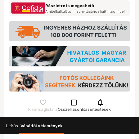
Részletre is megvehető
A hitelkalkulátor megnyitásához kattintson ide!
check_box_outline_blank
notifications
Kívánságlistára
Összehasonlítás
Értesítések
Leírás
Vásárlói vélemények