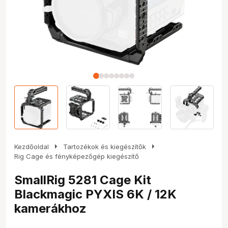
arrow_right
arrow_right
Kezdőoldal
Tartozékok és kiegészítők
Rig Cage és fényképezőgép kiegészítő
SmallRig 5281 Cage Kit
Blackmagic PYXIS 6K / 12K
kamerákhoz