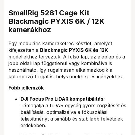
SmallRig 5281 Cage Kit
Blackmagic PYXIS 6K / 12K
kamerákhoz
Egy moduláris kameraketrec készlet, amelyet
kifejezetten a
Blackmagic PYXIS 6K és 12K
modellekhez terveztek. A felső lap, az alaplap és a
jobb oldali lap függetlenül vagy kombinálva is
használható, így rugalmasan alkalmazkodik a
különböző forgatási helyszínekhez és igényekhez.
Főbb jellemzők
DJI Focus Pro LiDAR kompatibilitás:
Támogatja a LiDAR egység gyors rögzítését és
beállítását, optimalizálva a fókuszálási
teljesítményt a simább és stabilabb felvételek
érdekében.