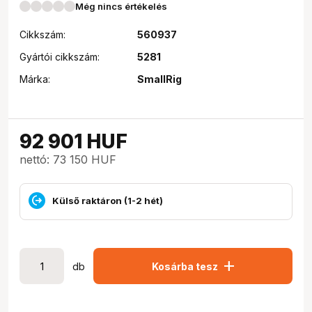
Még nincs értékelés
Cikkszám:
560937
Gyártói cikkszám:
5281
Márka:
SmallRig
92 901
HUF
nettó: 73 150 HUF
Külső raktáron (1-2 hét)
add
db
Kosárba tesz