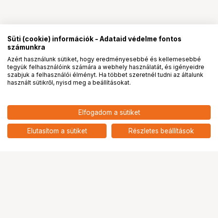
Süti (cookie) információk - Adataid védelme fontos
számunkra
Azért használunk sütiket, hogy eredményesebbé és kellemesebbé
tegyük felhasználóink számára a webhely használatát, és igényeidre
PRO
partnerségek
szabjuk a felhasználói élményt. Ha többet szeretnél tudni az általunk
használt sütikről, nyisd meg a beállításokat.
20 900
HUF
SmallRig 5329 hűtőventilátor
Elfogadom a sütiket
nettó: 16 457 HUF
tükör nélküli
fényképezőgépekhez (alap
add
Elutasítom a sütiket
Részletes beállítások
ventilátor)
Ugrás az oldal tetejére
Segítség a vásárláshoz