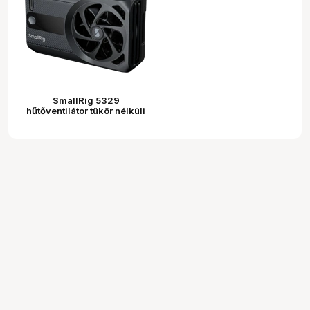
SmallRig 5329
hűtőventilátor tükör nélküli
fényképezőgépekhez
(alap ventilátor)