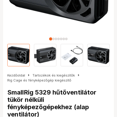
arrow_right
arrow_right
Kezdőoldal
Tartozékok és kiegészítők
Rig Cage és fényképezőgép kiegészítő
SmallRig 5329 hűtőventilátor
tükör nélküli
fényképezőgépekhez (alap
ventilátor)