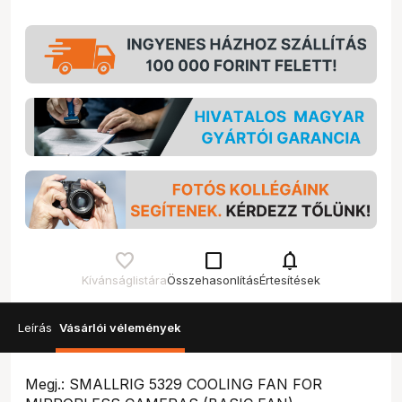
check_box_outline_blank
notifications
Kívánságlistára
Összehasonlítás
Értesítések
Leírás
Vásárlói vélemények
Megj.: SMALLRIG 5329 COOLING FAN FOR