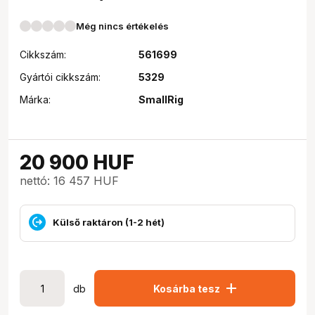
Még nincs értékelés
Cikkszám:
561699
Gyártói cikkszám:
5329
Márka:
SmallRig
20 900
HUF
nettó: 16 457 HUF
Külső raktáron (1-2 hét)
add
db
Kosárba tesz