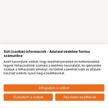
Süti (cookie) információk - Adataid védelme fontos
számunkra
Azért használunk sütiket, hogy eredményesebbé és kellemesebbé
tegyük felhasználóink számára a webhely használatát, és igényeidre
PRO
partnerségek
szabjuk a felhasználói élményt. Ha többet szeretnél tudni az általunk
használt sütikről, nyisd meg a beállításokat.
15 190
HUF
Elfogadom a sütiket
SmallRig 6004 csatlakoztatható
nettó: 11 961 HUF
tartó DJI Osmo Pocket 4-hez és
add
mobiltelefonokhoz
Elutasítom a sütiket
Részletes beállítások
Ugrás az oldal tetejére