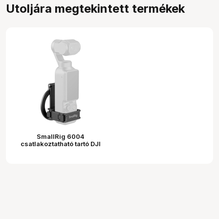
Utoljára megtekintett termékek
SmallRig 6004
csatlakoztatható tartó DJI
Osmo Pocket 4-hez és
mobiltelefonokhoz