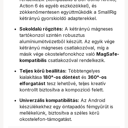
Action 6 és egyéb eszközökkel), és
zökkenőmentesen együttműködik a SmallRig
kétirányú gyorskioldó adapterekkel.
Sokoldalú rögzítés:
A kétirányú mágneses
tartókonzol szintén robusztus
alumíniumötvözetből készült. Az egyik vége
kétirányú mágneses csatlakozóval, míg a
másik vége okostelefonokhoz való
MagSafe-
kompatibilis
csatlakozóval rendelkezik.
Teljes körű beállítás:
Többtengelyes
kialakítása
180°-os döntést
és
360°-os
elforgatást
tesz lehetővé, teljes kreatív
kontrollt biztosítva a kompozíció felett.
Univerzális kompatibilitás:
Az Android
készülékekhez egy öntapadós fémgyűrűt is
mellékelünk, biztosítva a széles körű
okostelefon-támogatást.