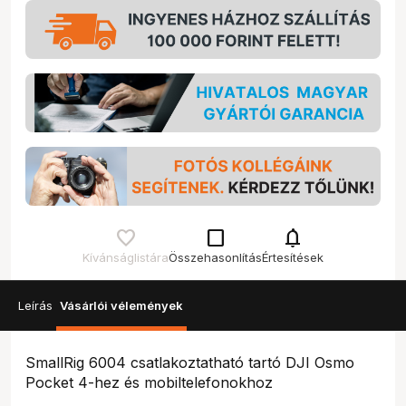
check_box_outline_blank
notifications
Kívánságlistára
Összehasonlítás
Értesítések
Leírás
Vásárlói vélemények
SmallRig 6004 csatlakoztatható tartó DJI Osmo
Pocket 4-hez és mobiltelefonokhoz