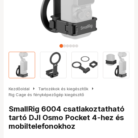
arrow_right
arrow_right
Kezdőoldal
Tartozékok és kiegészítők
Rig Cage és fényképezőgép kiegészítő
SmallRig 6004 csatlakoztatható
tartó DJI Osmo Pocket 4-hez és
mobiltelefonokhoz