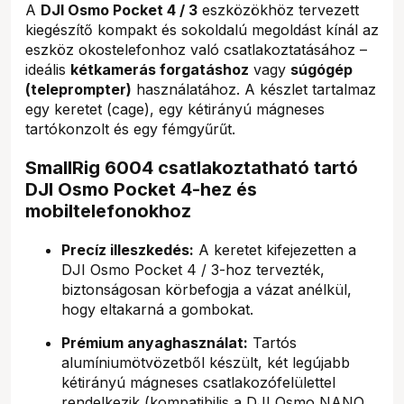
A
DJI Osmo Pocket 4 / 3
eszközökhöz tervezett
kiegészítő kompakt és sokoldalú megoldást kínál az
eszköz okostelefonhoz való csatlakoztatásához –
ideális
kétkamerás forgatáshoz
vagy
súgógép
(teleprompter)
használatához. A készlet tartalmaz
egy keretet (cage), egy kétirányú mágneses
tartókonzolt és egy fémgyűrűt.
SmallRig 6004 csatlakoztatható tartó
DJI Osmo Pocket 4-hez és
mobiltelefonokhoz
Precíz illeszkedés:
A keretet kifejezetten a
DJI Osmo Pocket 4 / 3-hoz tervezték,
biztonságosan körbefogja a vázat anélkül,
hogy eltakarná a gombokat.
Prémium anyaghasználat:
Tartós
alumíniumötvözetből készült, két legújabb
kétirányú mágneses csatlakozófelülettel
rendelkezik (kompatibilis a DJI Osmo NANO,