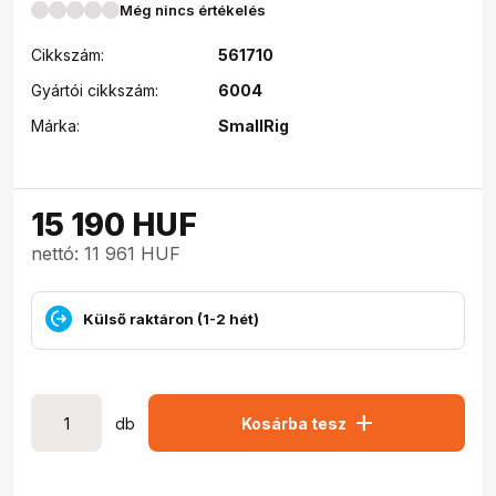
Még nincs értékelés
Cikkszám:
561710
Gyártói cikkszám:
6004
Márka:
SmallRig
15 190
HUF
nettó: 11 961 HUF
Külső raktáron (1-2 hét)
add
db
Kosárba tesz