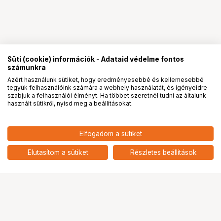
Süti (cookie) információk - Adataid védelme fontos
számunkra
Azért használunk sütiket, hogy eredményesebbé és kellemesebbé
tegyük felhasználóink számára a webhely használatát, és igényeidre
PRO
partnerségek
szabjuk a felhasználói élményt. Ha többet szeretnél tudni az általunk
használt sütikről, nyisd meg a beállításokat.
111 900
HUF
Elfogadom a sütiket
SMALLRIG 6028 ADVANCED
nettó: 88 110 HUF
"HAWKLOCK" CAGE KIT FOR
add
SONY ALPHA 7 V / 7R V / 7 IV
Elutasítom a sütiket
Részletes beállítások
Ugrás az oldal tetejére