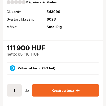
Még nincs értékelés
Cikkszám:
543099
Gyártói cikkszám:
6028
Márka:
SmallRig
111 900
HUF
nettó: 88 110 HUF
Külső raktáron (1-2 hét)
add
db
Kosárba tesz