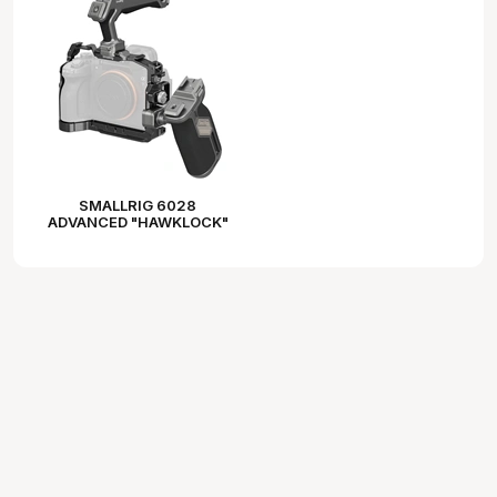
SMALLRIG 6028
ADVANCED "HAWKLOCK"
CAGE KIT FOR SONY
ALPHA 7 V / 7R V / 7 IV