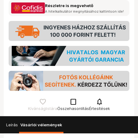
Részletre is megvehető
A hitelkalkulátor megnyitásához kattintson ide!
check_box_outline_blank
notifications
Kívánságlistára
Összehasonlítás
Értesítések
Leírás
Vásárlói vélemények