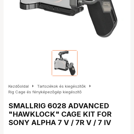
arrow_right
arrow_right
Kezdőoldal
Tartozékok és kiegészítők
Rig Cage és fényképezőgép kiegészítő
SMALLRIG 6028 ADVANCED
"HAWKLOCK" CAGE KIT FOR
SONY ALPHA 7 V / 7R V / 7 IV