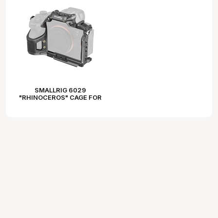
SMALLRIG 6029
"RHINOCEROS" CAGE FOR
SONY ALPHA 7 V / 7R V / 7
IV