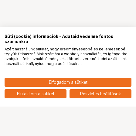
Süti (cookie) információk - Adataid védelme fontos
számunkra
Azért használunk sütiket, hogy eredményesebbé és kellemesebbé
tegyük felhasználóink számára a webhely használatát, és igényeidre
PRO
partnerségek
szabjuk a felhasználói élményt. Ha többet szeretnél tudni az általunk
használt sütikről, nyisd meg a beállításokat.
46 900
HUF
Elfogadom a sütiket
SMALLRIG 6029 "RHINOCEROS"
nettó: 36 929 HUF
CAGE FOR SONY ALPHA 7 V / 7R
add
V / 7 IV
Elutasítom a sütiket
Részletes beállítások
Ugrás az oldal tetejére