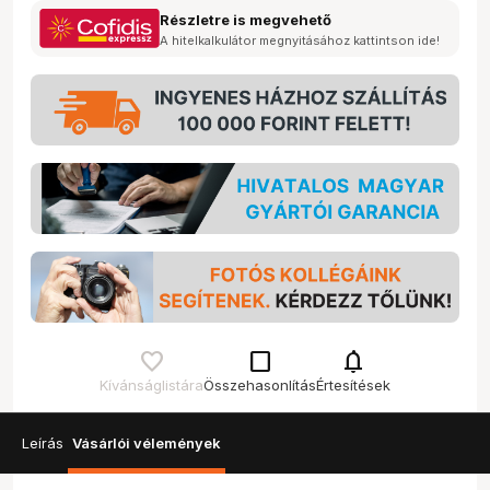
Részletre is megvehető
A hitelkalkulátor megnyitásához kattintson ide!
check_box_outline_blank
notifications
Kívánságlistára
Összehasonlítás
Értesítések
Leírás
Vásárlói vélemények