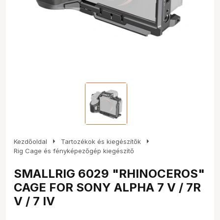
arrow_right
arrow_right
Kezdőoldal
Tartozékok és kiegészítők
Rig Cage és fényképezőgép kiegészítő
SMALLRIG 6029 "RHINOCEROS"
CAGE FOR SONY ALPHA 7 V / 7R
V / 7 IV