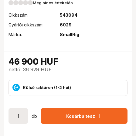
Még nincs értékelés
Cikkszám:
543094
Gyártói cikkszám:
6029
Márka:
SmallRig
46 900
HUF
nettó: 36 929 HUF
Külső raktáron (1-2 hét)
add
db
Kosárba tesz