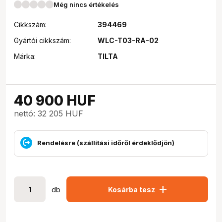
Még nincs értékelés
Cikkszám:
394469
Gyártói cikkszám:
WLC-T03-RA-02
Márka:
TILTA
40 900
HUF
nettó: 32 205 HUF
Rendelésre (szállítási időről érdeklődjön)
add
db
Kosárba tesz