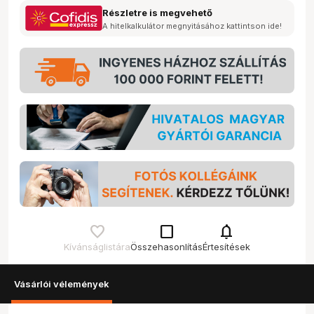
Részletre is megvehető
A hitelkalkulátor megnyitásához kattintson ide!
check_box_outline_blank
notifications
Kívánságlistára
Összehasonlítás
Értesítések
Vásárlói vélemények