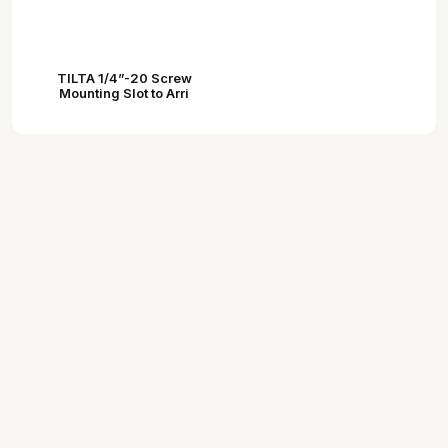
TILTA 1/4”-20 Screw
Mounting Slot to Arri
Standard Rosette Adapters
(pair)