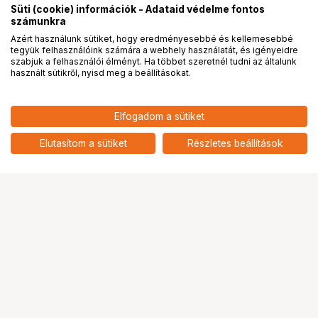
Süti (cookie) információk - Adataid védelme fontos
számunkra
Azért használunk sütiket, hogy eredményesebbé és kellemesebbé
tegyük felhasználóink számára a webhely használatát, és igényeidre
PRO
partnerségek
szabjuk a felhasználói élményt. Ha többet szeretnél tudni az általunk
használt sütikről, nyisd meg a beállításokat.
40 900
HUF
Elfogadom a sütiket
TILTA 1/4”-20 Screw Mounting
nettó: 32 205 HUF
Slot to Arri Standard Rosette
add
Adapters (pair)
Elutasítom a sütiket
Részletes beállítások
Ugrás az oldal tetejére
Segítség a vásárláshoz
Fizetési lehetőségek
Szállítással kapcsolatos részletek
Reklamáció és termékvisszaküldés