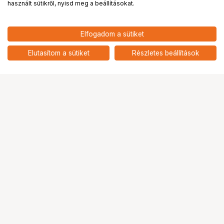
használt sütikről, nyisd meg a beállításokat.
22 899
HUF
Elfogadom a sütiket
nettó: 18 031 HUF
TILTA Tiltaing 15mm LWS
Baseplate Type V - Black
add
Elutasítom a sütiket
Részletes beállítások
Ugrás az oldal tetejére
Segítség a vásárláshoz
Fizetési lehetőségek
Szállítással kapcsolatos részletek
Reklamáció és termékvisszaküldés
Fogyasztói elállás
Adattörlő kódok
Cofidis Express áruhitel