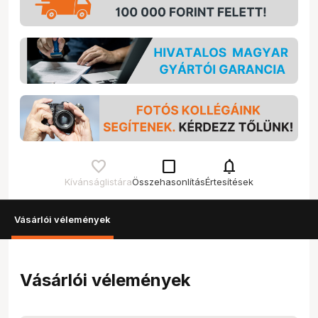
check_box_outline_blank
notifications
Kívánságlistára
Összehasonlítás
Értesítések
Vásárlói vélemények
Vásárlói vélemények