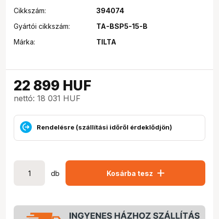
Cikkszám:
394074
Gyártói cikkszám:
TA-BSP5-15-B
Márka:
TILTA
22 899
HUF
nettó: 18 031 HUF
Rendelésre (szállítási időről érdeklődjön)
add
db
Kosárba tesz