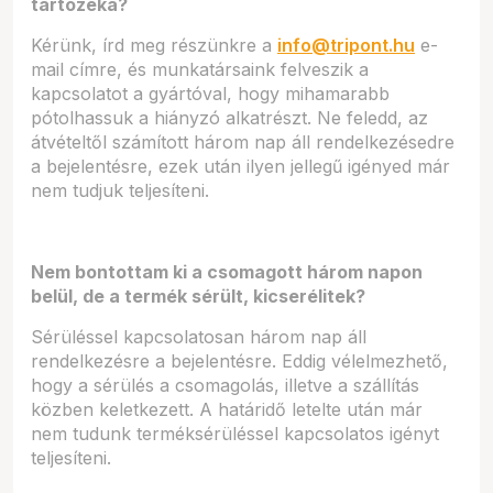
tartozéka?
Kérünk, írd meg részünkre a
info@tripont.hu
e-
mail címre, és munkatársaink felveszik a
kapcsolatot a gyártóval, hogy mihamarabb
pótolhassuk a hiányzó alkatrészt. Ne feledd, az
átvételtől számított három nap áll rendelkezésedre
a bejelentésre, ezek után ilyen jellegű igényed már
nem tudjuk teljesíteni.
Nem bontottam ki a csomagott három napon
belül, de a termék sérült, kicserélitek?
Sérüléssel kapcsolatosan három nap áll
rendelkezésre a bejelentésre. Eddig vélelmezhető,
hogy a sérülés a csomagolás, illetve a szállítás
közben keletkezett. A határidő letelte után már
nem tudunk terméksérüléssel kapcsolatos igényt
teljesíteni.