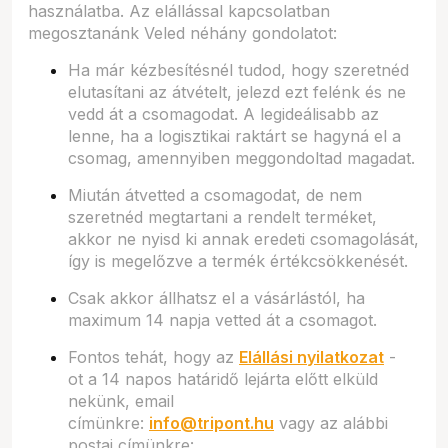
használatba. Az elállással kapcsolatban
megosztanánk Veled néhány gondolatot:
Ha már kézbesítésnél tudod, hogy szeretnéd
elutasítani az átvételt, jelezd ezt felénk és ne
vedd át a csomagodat. A legideálisabb az
lenne, ha a logisztikai raktárt se hagyná el a
csomag, amennyiben meggondoltad magadat.
Miután átvetted a csomagodat, de nem
szeretnéd megtartani a rendelt terméket,
akkor ne nyisd ki annak eredeti csomagolását,
így is megelőzve a termék értékcsökkenését.
Csak akkor állhatsz el a vásárlástól, ha
maximum 14 napja vetted át a csomagot.
Fontos tehát, hogy az
Elállási nyilatkozat
-
ot
a 14 napos határidő lejárta előtt elküld
nekünk, email
címünkre:
info@tripont.hu
vagy az alábbi
postai címünkre: