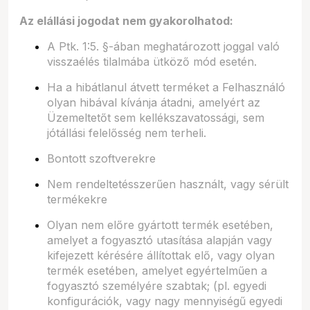
Az elállási jogodat nem gyakorolhatod:
A Ptk. 1:5. §-ában meghatározott joggal való
visszaélés tilalmába ütköző mód esetén.
Ha a hibátlanul átvett terméket a Felhasználó
olyan hibával kívánja átadni, amelyért az
Üzemeltetőt sem kellékszavatossági, sem
jótállási felelősség nem terheli.
Bontott szoftverekre
Nem rendeltetésszerűen használt, vagy sérült
termékekre
Olyan nem előre gyártott termék esetében,
amelyet a fogyasztó utasítása alapján vagy
kifejezett kérésére állítottak elő, vagy olyan
termék esetében, amelyet egyértelműen a
fogyasztó személyére szabtak; (pl. egyedi
konfigurációk, vagy nagy mennyiségű egyedi