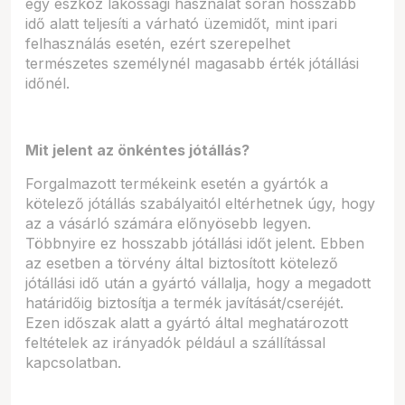
egy eszköz lakossági használat során hosszabb
idő alatt teljesíti a várható üzemidőt, mint ipari
felhasználás esetén, ezért szerepelhet
természetes személynél magasabb érték jótállási
időnél.
Mit jelent az önkéntes jótállás?
Forgalmazott termékeink esetén a gyártók a
kötelező jótállás szabályaitól eltérhetnek úgy, hogy
az a vásárló számára előnyösebb legyen.
Többnyire ez hosszabb jótállási időt jelent. Ebben
az esetben a törvény által biztosított kötelező
jótállási idő után a gyártó vállalja, hogy a megadott
határidőig biztosítja a termék javítását/cseréjét.
Ezen időszak alatt a gyártó által meghatározott
feltételek az irányadók például a szállítással
kapcsolatban.