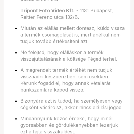
Tripont Foto Video Kft.
- 1131 Budapest,
Reitter Ferenc utca 132/B.
Miután az elállás mellett döntesz, küldd vissza
a termék csomagolását is, mert anélkül nem
tudjuk tovább értékesíteni azt.
Ne felejtsd, hogy elálláskor a termék
visszajuttatásának a költsége Téged terhel.
A megrendelt termék értékét nem tudjuk
visszaadni készpénzben, sem csekken.
Kérünk fogadd el, hogy annak vételárát
bankszámlára kapod vissza.
Bizonyára azt is tudod, ha személyesen vagy
cégként vásárolsz, akkor nincs elállási jogod.
Mindannyiunk közös érdeke, hogy minél
gyorsabban és gördülékenyebben lezárjuk
ezt a fajta visszaküldést.