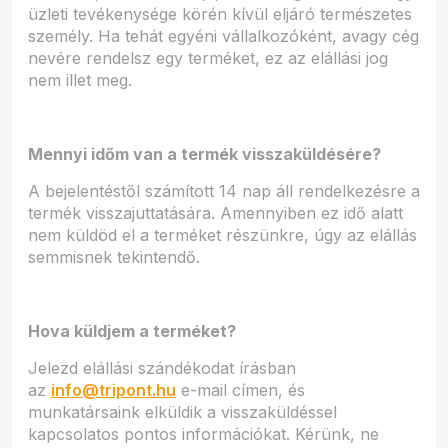
üzleti tevékenysége körén kívül eljáró természetes
személy. Ha tehát egyéni vállalkozóként, avagy cég
nevére rendelsz egy terméket, ez az elállási jog
nem illet meg.
Mennyi időm van a termék visszaküldésére?
A bejelentéstől számított 14 nap áll rendelkezésre a
termék visszajuttatására. Amennyiben ez idő alatt
nem küldöd el a terméket részünkre, úgy az elállás
semmisnek tekintendő.
Hova küldjem a terméket?
Jelezd elállási szándékodat írásban
az
info@tripont.hu
e-mail címen, és
munkatársaink elküldik a visszaküldéssel
kapcsolatos pontos információkat. Kérünk, ne