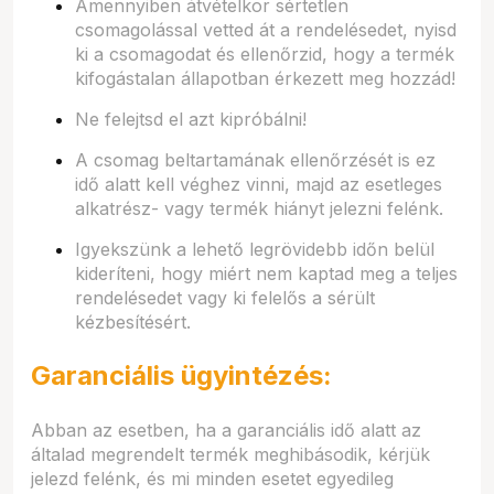
Amennyiben átvételkor sértetlen
csomagolással vetted át a rendelésedet, nyisd
ki a csomagodat és ellenőrzid, hogy a termék
kifogástalan állapotban érkezett meg hozzád!
Ne felejtsd el azt kipróbálni!
A csomag beltartamának ellenőrzését is ez
idő alatt kell véghez vinni, majd az esetleges
alkatrész- vagy termék hiányt jelezni felénk.
Igyekszünk a lehető legrövidebb időn belül
kideríteni, hogy miért nem kaptad meg a teljes
rendelésedet vagy ki felelős a sérült
kézbesítésért.
Garanciális ügyintézés:
Abban az esetben, ha a garanciális idő alatt az
általad megrendelt termék meghibásodik, kérjük
jelezd felénk, és mi minden esetet egyedileg