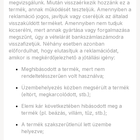
megvizsgálunk. Miután visszaérkezik hozzánk ez a
termék, annak működését teszteljük. Amennyiben a
reklamáció jogos, javítjuk vagy cseréljük az általad
visszaküldött terméket. Amennyiben nem tudjuk
kicserélni, mert annak gyártása vagy forgalmazása
megszűnt, úgy a vételárát bankszámlaszámodra
visszafizetjük. Néhány esetben azonban
előfordulhat, hogy elutasítjuk a reklamációdat,
amikor is megkérdőjelezhető a jótállási igény:
Meghibásodott a termék, mert nem
rendeltetésszerűen volt használva;
Üzembehelyezés közben megsérült a termék
(eltört, megkarcolódott, stb.);
Elemi kár következtében hibásodott meg a
termék (pl. beázás, villám, tűz, stb.);
A termék szakszerűtlenül lett üzembe
helyezve;