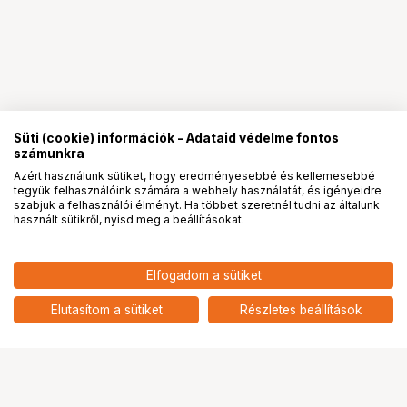
Süti (cookie) információk - Adataid védelme fontos
számunkra
Azért használunk sütiket, hogy eredményesebbé és kellemesebbé
tegyük felhasználóink számára a webhely használatát, és igényeidre
PRO
partnerségek
szabjuk a felhasználói élményt. Ha többet szeretnél tudni az általunk
használt sütikről, nyisd meg a beállításokat.
Elfogadom a sütiket
Elutasítom a sütiket
Részletes beállítások
Ugrás az oldal tetejére