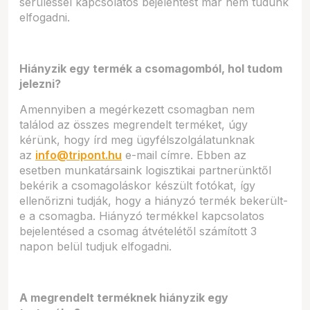
sérüléssel kapcsolatos bejelentést már nem tudunk
elfogadni.
Hiányzik egy termék a csomagomból, hol tudom
jelezni?
Amennyiben a megérkezett csomagban nem
találod az összes megrendelt terméket, úgy
kérünk, hogy írd meg ügyfélszolgálatunknak
az
info@tripont.hu
e-mail címre. Ebben az
esetben munkatársaink logisztikai partnerünktől
bekérik a csomagoláskor készült fotókat, így
ellenőrizni tudják, hogy a hiányzó termék bekerült-
e a csomagba. Hiányzó termékkel kapcsolatos
bejelentésed a csomag átvételétől számított 3
napon belül tudjuk elfogadni.
A megrendelt terméknek hiányzik egy