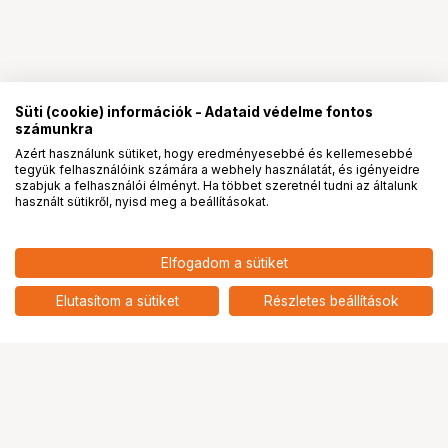
Süti (cookie) információk - Adataid védelme fontos
számunkra
Azért használunk sütiket, hogy eredményesebbé és kellemesebbé
tegyük felhasználóink számára a webhely használatát, és igényeidre
PRO
partnerségek
szabjuk a felhasználói élményt. Ha többet szeretnél tudni az általunk
használt sütikről, nyisd meg a beállításokat.
11 090
HUF
Elfogadom a sütiket
nettó: 8 732 HUF
KUPO KH-55LB GLOVES
GOATSKIN - LARGE BLACK
add
Elutasítom a sütiket
Részletes beállítások
Ugrás az oldal tetejére
Segítség a vásárláshoz