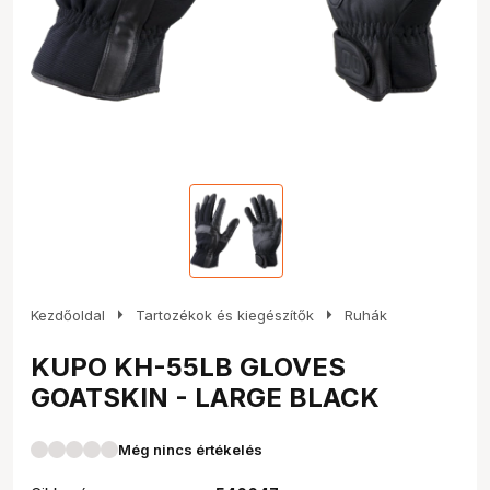
arrow_right
arrow_right
Kezdőoldal
Tartozékok és kiegészítők
Ruhák
KUPO KH-55LB GLOVES
GOATSKIN - LARGE BLACK
Még nincs értékelés