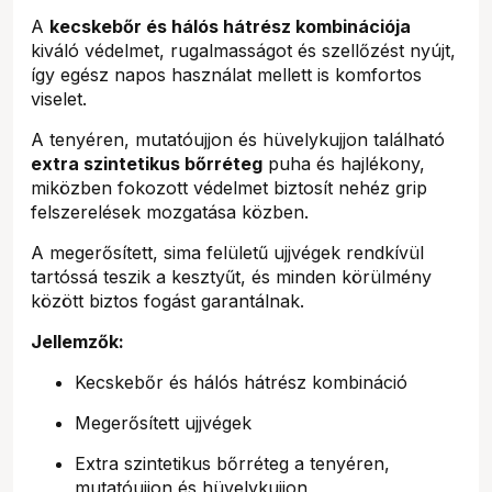
A
kecskebőr és hálós hátrész kombinációja
kiváló védelmet, rugalmasságot és szellőzést nyújt,
így egész napos használat mellett is komfortos
viselet.
A tenyéren, mutatóujjon és hüvelykujjon található
extra szintetikus bőrréteg
puha és hajlékony,
miközben fokozott védelmet biztosít nehéz grip
felszerelések mozgatása közben.
A megerősített, sima felületű ujjvégek rendkívül
tartóssá teszik a kesztyűt, és minden körülmény
között biztos fogást garantálnak.
Jellemzők:
Kecskebőr és hálós hátrész kombináció
Megerősített ujjvégek
Extra szintetikus bőrréteg a tenyéren,
mutatóujjon és hüvelykujjon