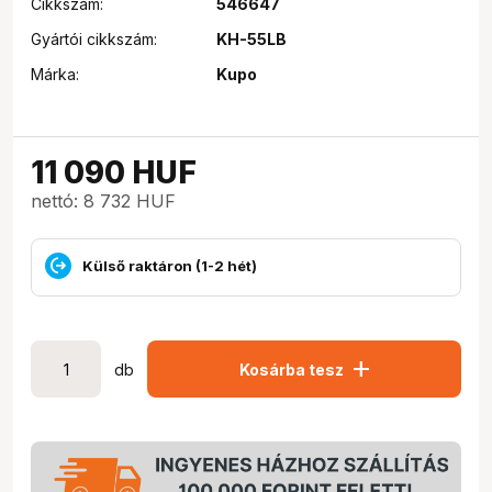
Cikkszám:
546647
Gyártói cikkszám:
KH-55LB
Márka:
Kupo
11 090
HUF
nettó: 8 732 HUF
Külső raktáron (1-2 hét)
add
db
Kosárba tesz