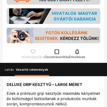
check_box_outline_blank
notifications
Kívánságlistára
Összehasonlítás
Értesítések
Leírás
Vásárlói vélemények
DELUXE GRIP KESZTYŰ – LARGE MÉRET
Ezek a prémium grip kesztyűk maximális kényelmet
és biztonságot biztosítanak a produkciós munkák
során, kompromisszumok nélkül.