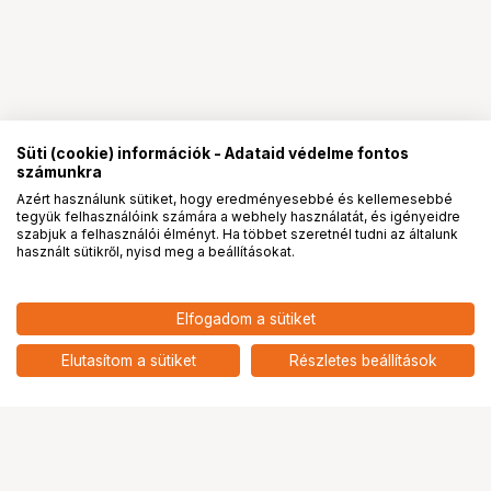
Süti (cookie) információk - Adataid védelme fontos
számunkra
Azért használunk sütiket, hogy eredményesebbé és kellemesebbé
tegyük felhasználóink számára a webhely használatát, és igényeidre
PRO
partnerségek
szabjuk a felhasználói élményt. Ha többet szeretnél tudni az általunk
használt sütikről, nyisd meg a beállításokat.
10 690
HUF
Elfogadom a sütiket
KUPO KH-55XLB KU-HAND GRIP
nettó: 8 417 HUF
GLOVES GOATSKIN - EXTRA
add
LARGE BLACK
Elutasítom a sütiket
Részletes beállítások
Ugrás az oldal tetejére