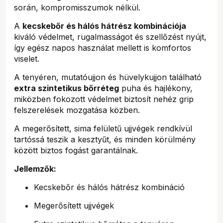
során, kompromisszumok nélkül.
A
kecskebőr és hálós hátrész kombinációja
kiváló védelmet, rugalmasságot és szellőzést nyújt,
így egész napos használat mellett is komfortos
viselet.
A tenyéren, mutatóujjon és hüvelykujjon található
extra szintetikus bőrréteg
puha és hajlékony,
miközben fokozott védelmet biztosít nehéz grip
felszerelések mozgatása közben.
A megerősített, sima felületű ujjvégek rendkívül
tartóssá teszik a kesztyűt, és minden körülmény
között biztos fogást garantálnak.
Jellemzők:
Kecskebőr és hálós hátrész kombináció
Megerősített ujjvégek