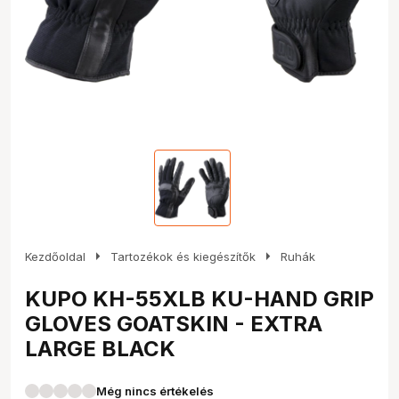
arrow_right
arrow_right
Kezdőoldal
Tartozékok és kiegészítők
Ruhák
KUPO KH-55XLB KU-HAND GRIP
GLOVES GOATSKIN - EXTRA
LARGE BLACK
Még nincs értékelés