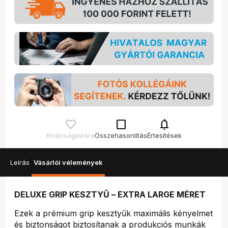
check_box_outline_blank
notifications
Kívánságlistára
Összehasonlítás
Értesítések
Leírás
Vásárlói vélemények
DELUXE GRIP KESZTYŰ – EXTRA LARGE MÉRET
Ezek a prémium grip kesztyűk maximális kényelmet
és biztonságot biztosítanak a produkciós munkák