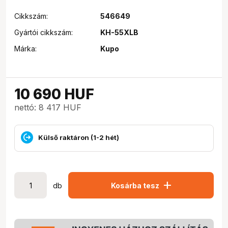
Cikkszám:
546649
Gyártói cikkszám:
KH-55XLB
Márka:
Kupo
10 690
HUF
nettó: 8 417 HUF
Külső raktáron (1-2 hét)
add
db
Kosárba tesz