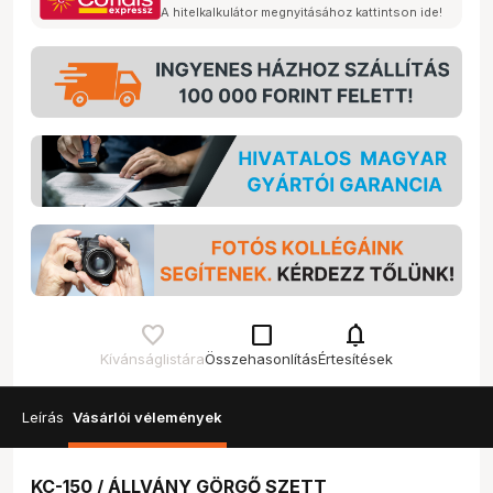
A hitelkalkulátor megnyitásához kattintson ide!
check_box_outline_blank
notifications
Kívánságlistára
Összehasonlítás
Értesítések
Leírás
Vásárlói vélemények
KC-150 / ÁLLVÁNY GÖRGŐ SZETT