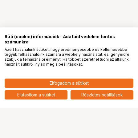
Süti (cookie) információk - Adataid védelme fontos
számunkra
Azért használunk sütiket, hogy eredményesebbé és kellemesebbé
tegyük felhasználóink számára a webhely használatát, és igényeidre
PRO
partnerségek
szabjuk a felhasználói élményt. Ha többet szeretnél tudni az általunk
használt sütikről, nyisd meg a beállításokat.
86 900
HUF
Elfogadom a sütiket
nettó: 68 425 HUF
KUPO KC-150 150MM CASTER
WITH BRAKE SET OF THREE
add
Elutasítom a sütiket
Részletes beállítások
Ugrás az oldal tetejére