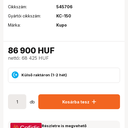
Cikkszám:
545706
Gyártói cikkszám:
KC-150
Márka:
Kupo
86 900
HUF
nettó: 68 425 HUF
Külső raktáron (1-2 hét)
add
db
Kosárba tesz
Részletre is megvehető