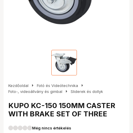
arrow_right
arrow_right
Kezdőoldal
Fotó és Videótechnika
arrow_right
Foto-, videoállvány és gimbal
Sliderek és dollyk
KUPO KC-150 150MM CASTER
WITH BRAKE SET OF THREE
Még nincs értékelés