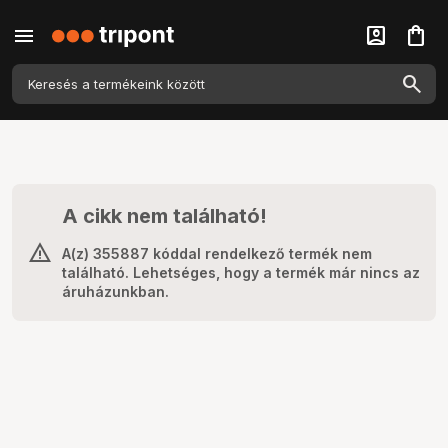
menu
account_box
shopping_bag
A cikk nem található!
A(z) 355887 kóddal rendelkező termék nem
található. Lehetséges, hogy a termék már nincs az
áruházunkban.