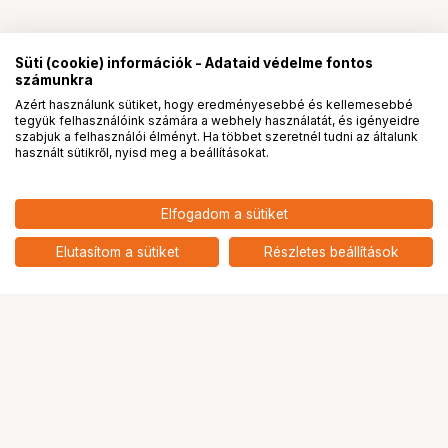
Süti (cookie) információk - Adataid védelme fontos
számunkra
Azért használunk sütiket, hogy eredményesebbé és kellemesebbé
tegyük felhasználóink számára a webhely használatát, és igényeidre
PRO
partnerségek
szabjuk a felhasználói élményt. Ha többet szeretnél tudni az általunk
használt sütikről, nyisd meg a beállításokat.
Elfogadom a sütiket
Elutasítom a sütiket
Részletes beállítások
Ugrás az oldal tetejére
Segítség a vásárláshoz
Fizetési lehetőségek