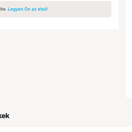
lte.
Legyen Ön az első!
kek