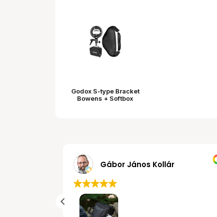
Godox S-type Bracket
Bowens + Softbox
80x80cm
MRobert