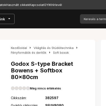
atok
Használt cikkek
Kapcsolat
GYIK
Hírlevél
arrow_drop_down
ink
arrow_right
arrow_right
Kezdőoldal
Világítás és Stúdiótechnika
arrow_right
Fényformálók és derítők
Soft boxok
Godox S-type Bracket
Bowens + Softbox
80x80cm
Még nincs értékelés
Cikkszám:
382597
Gyártói cikkszám:
SFUV8080