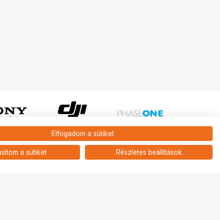
Elfogadom a sütiket
Ugrás az oldal tetejére
asítom a sütiket
Részletes beállítások
Tripont Szaküzlet
1131 Budapest, Keszkenő utca 22.