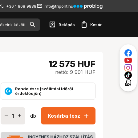
+36 1 808 9888
info@tripont.hu
account_box
shopping_bag
Belépés
Kosár
12 575
HUF
nettó: 9 901 HUF
local_post_office
Rendelésre (szállítási időről
érdeklődjön)
add
db
Kosárba tesz