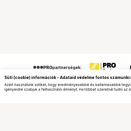
PRO
partnerségek:
Süti (cookie) információk - Adataid védelme fontos számunkr
Azért használunk sütiket, hogy eredményesebbé és kellemesebbé tegyük
igényeidre szabjuk a felhasználói élményt. Ha többet szeretnél tudni az ált
Segítség a vásárláshoz
Ismerj
Fizetési lehetőségek
Bemuta