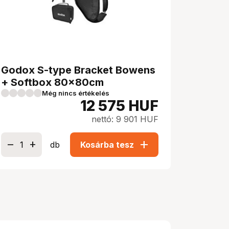
Godox S-type Bracket Bowens
+ Softbox 80x80cm
Még nincs értékelés
12 575
HUF
nettó: 9 901 HUF
add
db
Kosárba tesz