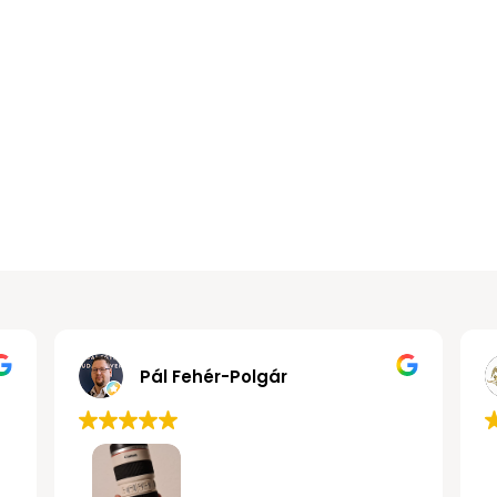
Gábor János Kollár
Pál 