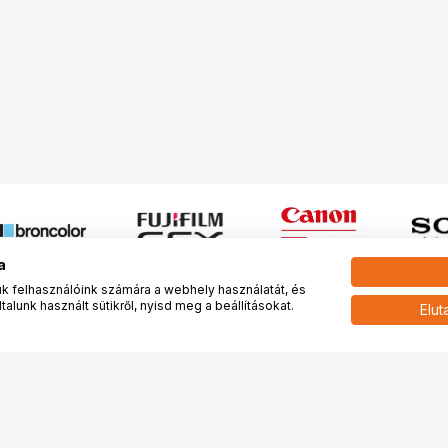
a
 felhasználóink számára a webhely használatát, és
alunk használt sütikről, nyisd meg a beállításokat.
Elut
 meg minket!
További oldalaink
tkozunk
Fotókönyv