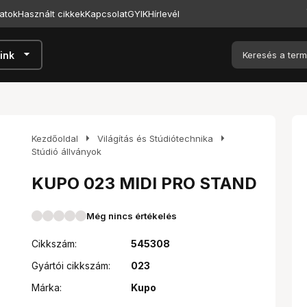
atok
Használt cikkek
Kapcsolat
GYIK
Hírlevél
arrow_drop_down
ink
arrow_right
arrow_right
Kezdőoldal
Világítás és Stúdiótechnika
Stúdió állványok
KUPO 023 MIDI PRO STAND
Még nincs értékelés
Cikkszám:
545308
Gyártói cikkszám:
023
Márka:
Kupo