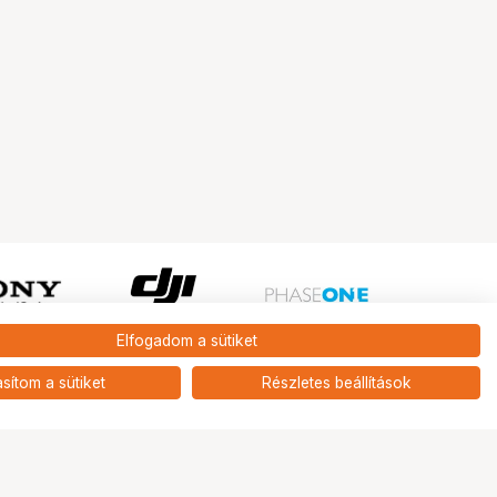
Elfogadom a sütiket
Ugrás az oldal tetejére
asítom a sütiket
Részletes beállítások
Tripont Szaküzlet