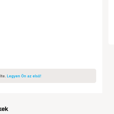
lte.
Legyen Ön az első!
kek