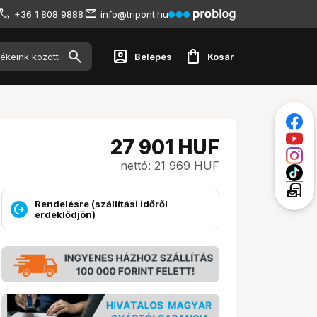
+36 1 808 9888
info@tripont.hu
account_box
shopping_bag
Belépés
Kosár
27 901
HUF
nettó: 21 969 HUF
local_post_office
Rendelésre (szállítási időről
érdeklődjön)