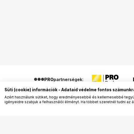
PRO
partnerségek:
Süti (cookie) információk - Adataid védelme fontos számunkr
Azért használunk sütiket, hogy eredményesebbé és kellemesebbé tegyük
igényeidre szabjuk a felhasználói élményt. Ha többet szeretnél tudni az ált
Segítség a vásárláshoz
Ismerj