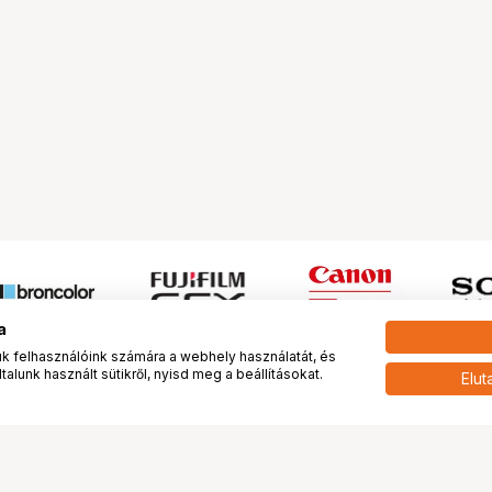
a
 felhasználóink számára a webhely használatát, és
alunk használt sütikről, nyisd meg a beállításokat.
Elut
 meg minket!
További oldalaink