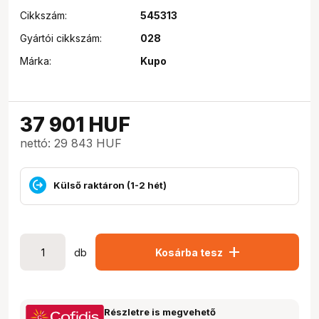
Cikkszám:
545313
Gyártói cikkszám:
028
Márka:
Kupo
37 901
HUF
nettó: 29 843 HUF
Külső raktáron (1-2 hét)
add
db
Kosárba tesz
Részletre is megvehető