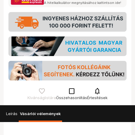
A hitelkalkulátor megnyitásához kattintson ide!
check_box_outline_blank
notifications
Kívánságlistára
Összehasonlítás
Értesítések
Leírás
Vásárlói vélemények