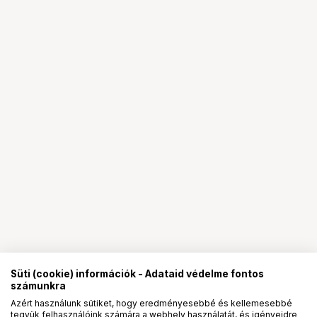
Süti (cookie) információk - Adataid védelme fontos
számunkra
Azért használunk sütiket, hogy eredményesebbé és kellemesebbé
tegyük felhasználóink számára a webhely használatát, és igényeidre