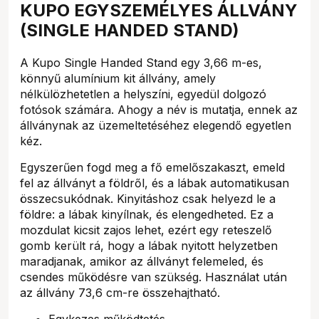
KUPO EGYSZEMÉLYES ÁLLVÁNY
(SINGLE HANDED STAND)
A Kupo Single Handed Stand egy 3,66 m-es,
könnyű alumínium kit állvány, amely
nélkülözhetetlen a helyszíni, egyedül dolgozó
fotósok számára. Ahogy a név is mutatja, ennek az
állványnak az üzemeltetéséhez elegendő egyetlen
kéz.
Egyszerűen fogd meg a fő emelőszakaszt, emeld
fel az állványt a földről, és a lábak automatikusan
összecsukódnak. Kinyitáshoz csak helyezd le a
földre: a lábak kinyílnak, és elengedheted. Ez a
mozdulat kicsit zajos lehet, ezért egy reteszelő
gomb került rá, hogy a lábak nyitott helyzetben
maradjanak, amikor az állványt felemeled, és
csendes működésre van szükség. Használat után
az állvány 73,6 cm-re összehajtható.
Egykezes működtetés