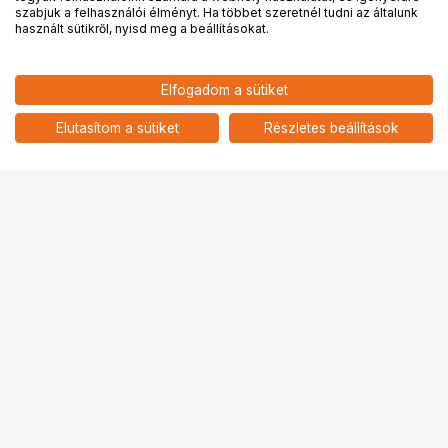
PRO
partnerségek
szabjuk a felhasználói élményt. Ha többet szeretnél tudni az általunk
használt sütikről, nyisd meg a beállításokat.
37 901
HUF
Elfogadom a sütiket
nettó: 29 843 HUF
KUPO 028 SINGLE HANDED
STAND
add
Elutasítom a sütiket
Részletes beállítások
Ugrás az oldal tetejére
Segítség a vásárláshoz
Fizetési lehetőségek
Szállítással kapcsolatos részletek
Reklamáció és termékvisszaküldés
Fogyasztói elállás
Adattörlő kódok