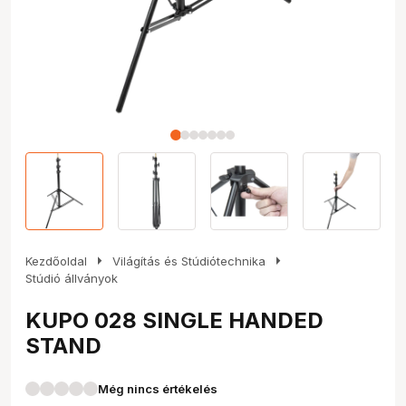
arrow_right
arrow_right
Kezdőoldal
Világítás és Stúdiótechnika
Stúdió állványok
KUPO 028 SINGLE HANDED
STAND
Még nincs értékelés