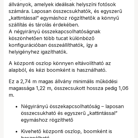
állványok, amelyek ideálisak helyszíni fotósok
számára. Laposan összecsukhatók, és egyszerű
„kattintással” egymáshoz rögzíthetők a könnyű
szállítás és tárolás érdekében.
A négyirányú összekapcsolhatóságnak
köszönhetően több tucat különböző
konfigurációban összeállíthatók, így a
helyigényhez igazíthatók.
A központi oszlop könnyen eltávolítható az
alapból, és kézi boomként is használható.
Ez a 2,74 m magas állvány minimális működési
magassága 1,22 m, összecsukott hossza pedig 1,06
m.
Négyirányú összekapcsolhatóság – laposan
összecsukható és egyszerű „kattintással”
egymáshoz rögzíthető
Kivehető központi oszlop, boomként is
használható