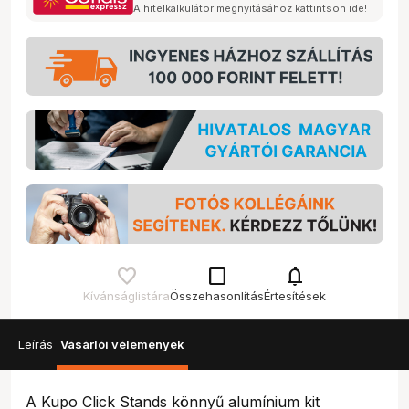
A hitelkalkulátor megnyitásához kattintson ide!
check_box_outline_blank
notifications
Kívánságlistára
Összehasonlítás
Értesítések
Leírás
Vásárlói vélemények
A Kupo Click Stands könnyű alumínium kit