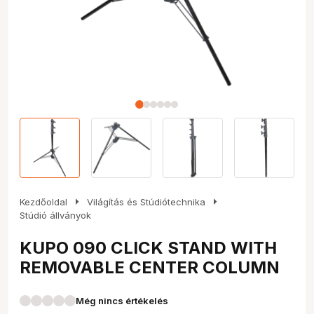
arrow_right
arrow_right
Kezdőoldal
Világítás és Stúdiótechnika
Stúdió állványok
KUPO 090 CLICK STAND WITH
REMOVABLE CENTER COLUMN
Még nincs értékelés