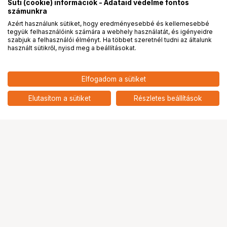
Süti (cookie) információk - Adataid védelme fontos
számunkra
Azért használunk sütiket, hogy eredményesebbé és kellemesebbé
tegyük felhasználóink számára a webhely használatát, és igényeidre
PRO
partnerségek
szabjuk a felhasználói élményt. Ha többet szeretnél tudni az általunk
használt sütikről, nyisd meg a beállításokat.
42 901
HUF
Elfogadom a sütiket
nettó: 33 780 HUF
KUPO 090 CLICK STAND WITH
REMOVABLE CENTER COLUMN
add
Elutasítom a sütiket
Részletes beállítások
Ugrás az oldal tetejére
Segítség a vásárláshoz
Fizetési lehetőségek
Szállítással kapcsolatos részletek
Reklamáció és termékvisszaküldés