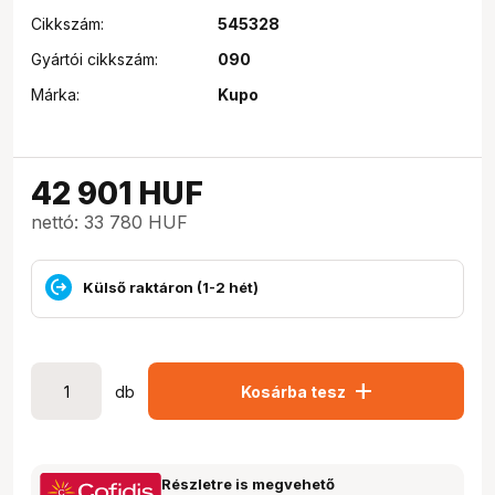
Cikkszám:
545328
Gyártói cikkszám:
090
Márka:
Kupo
42 901
HUF
nettó: 33 780 HUF
Külső raktáron (1-2 hét)
add
db
Kosárba tesz
Részletre is megvehető