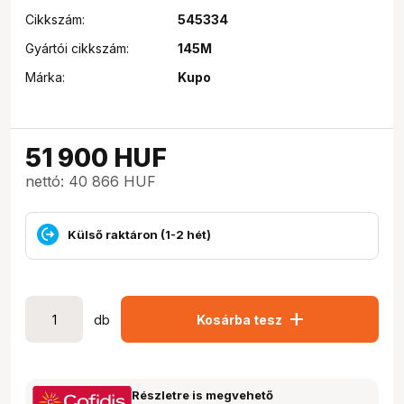
Cikkszám:
545334
Gyártói cikkszám:
145M
Márka:
Kupo
51 900
HUF
nettó: 40 866 HUF
Külső raktáron (1-2 hét)
add
db
Kosárba tesz
Részletre is megvehető