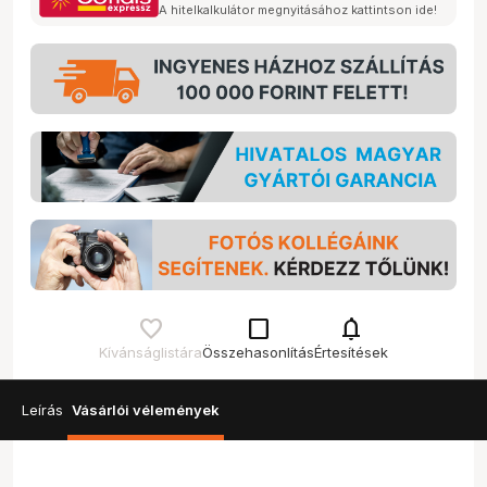
A hitelkalkulátor megnyitásához kattintson ide!
check_box_outline_blank
notifications
Kívánságlistára
Összehasonlítás
Értesítések
Leírás
Vásárlói vélemények