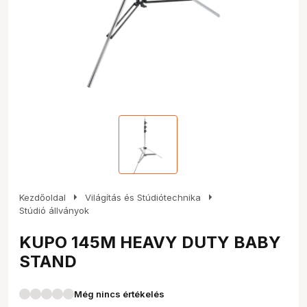
arrow_right
arrow_right
Kezdőoldal
Világítás és Stúdiótechnika
Stúdió állványok
KUPO 145M HEAVY DUTY BABY
STAND
Még nincs értékelés