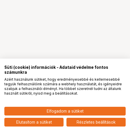
Süti (cookie) információk - Adataid védelme fontos
számunkra
Azért használunk sütiket, hogy eredményesebbé és kellemesebbé
tegyük felhasználóink számára a webhely használatát, és igényeidre
PRO
partnerségek
szabjuk a felhasználói élményt. Ha többet szeretnél tudni az általunk
használt sütikről, nyisd meg a beállításokat.
51 900
HUF
Elfogadom a sütiket
nettó: 40 866 HUF
KUPO 145M HEAVY DUTY BABY
STAND
add
Elutasítom a sütiket
Részletes beállítások