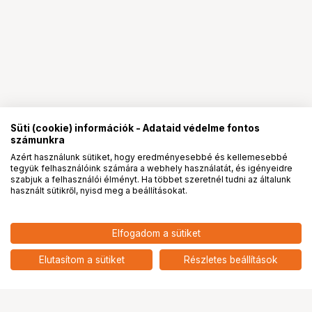
Süti (cookie) információk - Adataid védelme fontos
számunkra
Azért használunk sütiket, hogy eredményesebbé és kellemesebbé
tegyük felhasználóink számára a webhely használatát, és igényeidre
PRO
partnerségek
szabjuk a felhasználói élményt. Ha többet szeretnél tudni az általunk
használt sütikről, nyisd meg a beállításokat.
76 900
HUF
Elfogadom a sütiket
nettó: 60 551 HUF
KUPO 155M HIGH BABY STAND
add
Elutasítom a sütiket
Részletes beállítások
Ugrás az oldal tetejére