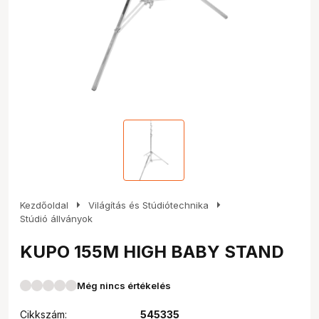
arrow_right
arrow_right
Kezdőoldal
Világítás és Stúdiótechnika
Stúdió állványok
KUPO 155M HIGH BABY STAND
Még nincs értékelés
Cikkszám:
545335